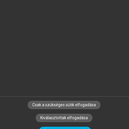
Jelöld meg a számodra fontos részeket, és
készíts
saját
jegyzeteket!
Egyéni előfizetéssel további
MeRSZ+ funkciókat
és
tartalmakat is elérhetsz.
Csak a szükséges sütik elfogadása
SZERZŐKNEK
CÉGEKNEK
KÖNYVTÁROSOKNAK
Kiválasztottak elfogadása
SZERKESZTÉSI ÉS LEKTORÁLÁSI ALAPELVEK