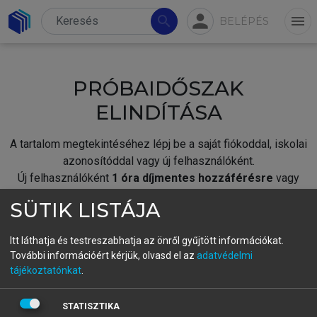
person
search
menu
BELÉPÉS
PRÓBAIDŐSZAK
ELINDÍTÁSA
A tartalom megtekintéséhez lépj be a saját fiókoddal, iskolai
azonosítóddal vagy új felhasználóként.
Új felhasználóként
1 óra díjmentes hozzáférésre
vagy
jogosult.
SÜTIK LISTÁJA
A próbaidőszak elindításához,
jelentkezz
be meglévő
fiókoddal,
vagy hozz létre új fiókot.
Itt láthatja és testreszabhatja az önről gyűjtött információkat.
További információért kérjük, olvasd el az
adatvédelmi
A regisztráció után a
próbaidőszak
automatikusan
elindul.
tájékoztatónkat
.
BELÉPÉS SAJÁT FIÓKKAL
STATISZTIKA