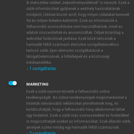
A statisztikai sütiket „teljesítménysütiknek” is nevezik. Ezek a
sütik információkat gyűjtenek a webhely használatának
módjáról, többek között arról, hogy milyen oldalakat keresett
ÚJ FIÓK LÉTREHOZÁSA
fel és milyen linkekre kattintott. Ezek az információk a
1 óra díjmentes hozzáférés
felhasználó azonosítására nem használhatóak, mivel az
adatok összesítettek és anonimizáltak. Céljuk kizárólag a
weboldal funkcióinak javítása. Ezek közé tartoznak a
E-MAIL-CÍM
harmadik féltől származó elemzési szolgáltatásokhoz
tartozó sütik; ilyen elemzési szolgáltatások a
látogatóelemzések, a hőtérképek és a közösségi
NÉV
médiaanalitika.
↓
1
szolgáltatás
JELSZÓ
MARKETING
Ezek a sütik nyomon követik a felhasználó online
tevékenységét. Az online tevékenységek megismerésével a
JELSZÓ ÚJRA
hirdetők relevánsabb reklámokat jeleníthetnek meg, és
korlátozhatják, hogy a felhasználó hány alkalommal láthat
egy hirdetést. Ezek a sütik más szervezetekkel és hirdetőkkel
is megoszthatják ezeket az információkat. Ezek állandó sütik,
Kérek értesítést a MeRSZ újdonságairól, akcióiról.
amelyek szinte mindig egy harmadik féltől származnak.
↓
2
szolgáltatás