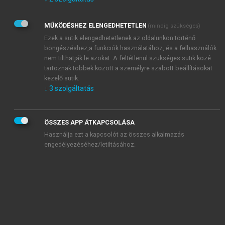
Kérek értesítést az Akadémiai Kiadó Zrt. újdonságairól,
akcióiról.
MŰKÖDÉSHEZ ELENGEDHETETLEN
(mindig szükséges)
Az
Adatkezelési tájékoztatóban
foglaltakat tudomásul
veszem és elfogadom.
Ezek a sütik elengedhetetlenek az oldalunkon történő
Az
Általános vásárlási feltételeket
, valamint a
szotar.net
és a
böngészéshez,a funkciók használatához, és a felhasználók
mersz.hu
oldalak licencszerződéseiben foglaltakat
nem tilthatják le azokat. A feltétlenül szükséges sütik közé
tudomásul veszem és elfogadom.
tartoznak többek között a személyre szabott beállításokat
kezelő sütik.
↓
3
szolgáltatás
KIPRÓBÁLOM
ÖSSZES APP ÁTKAPCSOLÁSA
Használja ezt a kapcsolót az összes alkalmazás
engedélyezéséhez/letiltásához.
MIÉRT ÉRDEMES A MERSZ ONLINE
OKOSKÖNYVTÁRAT HASZNÁLNI?