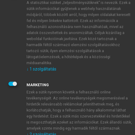
A statisztikai sütiket „teljesítménysütiknek” is nevezik. Ezek a
sütik információkat gyűjtenek a webhely használatának
módjáról, többek között arról, hogy milyen oldalakat keresett
ÚJ FIÓK LÉTREHOZÁSA
fel és milyen linkekre kattintott. Ezek az információk a
1 óra díjmentes hozzáférés
felhasználó azonosítására nem használhatóak, mivel az
adatok összesítettek és anonimizáltak. Céljuk kizárólag a
weboldal funkcióinak javítása. Ezek közé tartoznak a
E-MAIL-CÍM
harmadik féltől származó elemzési szolgáltatásokhoz
tartozó sütik; ilyen elemzési szolgáltatások a
látogatóelemzések, a hőtérképek és a közösségi
NÉV
médiaanalitika.
↓
1
szolgáltatás
JELSZÓ
MARKETING
Ezek a sütik nyomon követik a felhasználó online
tevékenységét. Az online tevékenységek megismerésével a
JELSZÓ ÚJRA
hirdetők relevánsabb reklámokat jeleníthetnek meg, és
korlátozhatják, hogy a felhasználó hány alkalommal láthat
egy hirdetést. Ezek a sütik más szervezetekkel és hirdetőkkel
is megoszthatják ezeket az információkat. Ezek állandó sütik,
Kérek értesítést a MeRSZ újdonságairól, akcióiról.
amelyek szinte mindig egy harmadik féltől származnak.
↓
2
szolgáltatás