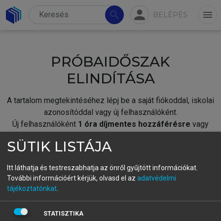
person
search
menu
BELÉPÉS
PRÓBAIDŐSZAK
ELINDÍTÁSA
A tartalom megtekintéséhez lépj be a saját fiókoddal, iskolai
azonosítóddal vagy új felhasználóként.
Új felhasználóként
1 óra díjmentes hozzáférésre
vagy
jogosult.
SÜTIK LISTÁJA
A próbaidőszak elindításához,
jelentkezz
be meglévő
fiókoddal,
vagy hozz létre új fiókot.
Itt láthatja és testreszabhatja az önről gyűjtött információkat.
További információért kérjük, olvasd el az
adatvédelmi
A regisztráció után a
próbaidőszak
automatikusan
elindul.
tájékoztatónkat
.
BELÉPÉS SAJÁT FIÓKKAL
STATISZTIKA