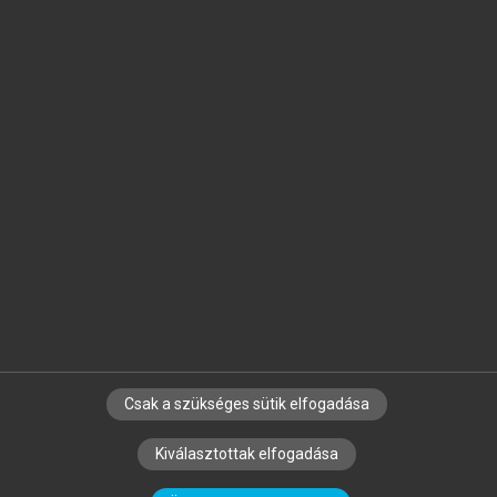
Jelöld meg a számodra fontos részeket, és
készíts
saját
jegyzeteket!
Egyéni előfizetéssel további
MeRSZ+ funkciókat
és
tartalmakat is elérhetsz.
Csak a szükséges sütik elfogadása
SZERZŐKNEK
CÉGEKNEK
KÖNYVTÁROSOKNAK
Kiválasztottak elfogadása
SZERKESZTÉSI ÉS LEKTORÁLÁSI ALAPELVEK