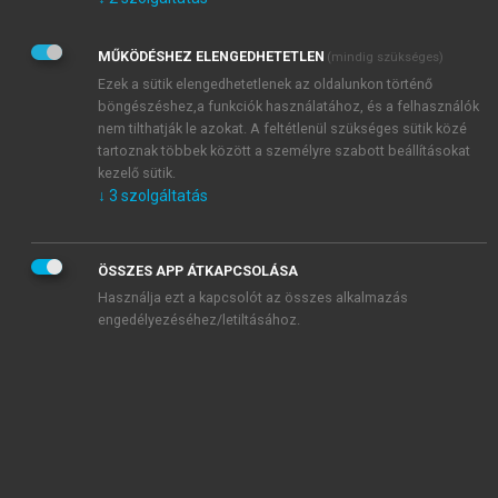
Kérek értesítést az Akadémiai Kiadó Zrt. újdonságairól,
akcióiról.
MŰKÖDÉSHEZ ELENGEDHETETLEN
(mindig szükséges)
Az
Adatkezelési tájékoztatóban
foglaltakat tudomásul
veszem és elfogadom.
Ezek a sütik elengedhetetlenek az oldalunkon történő
Az
Általános vásárlási feltételeket
, valamint a
szotar.net
és a
böngészéshez,a funkciók használatához, és a felhasználók
mersz.hu
oldalak licencszerződéseiben foglaltakat
nem tilthatják le azokat. A feltétlenül szükséges sütik közé
tudomásul veszem és elfogadom.
tartoznak többek között a személyre szabott beállításokat
kezelő sütik.
↓
3
szolgáltatás
KIPRÓBÁLOM
ÖSSZES APP ÁTKAPCSOLÁSA
Használja ezt a kapcsolót az összes alkalmazás
engedélyezéséhez/letiltásához.
MIÉRT ÉRDEMES A MERSZ ONLINE
OKOSKÖNYVTÁRAT HASZNÁLNI?