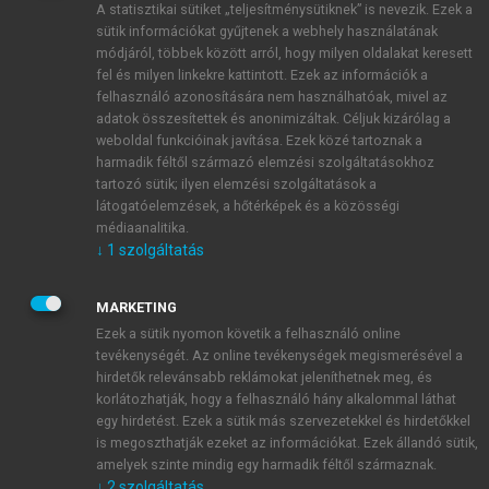
A statisztikai sütiket „teljesítménysütiknek” is nevezik. Ezek a
sütik információkat gyűjtenek a webhely használatának
módjáról, többek között arról, hogy milyen oldalakat keresett
ÚJ FIÓK LÉTREHOZÁSA
fel és milyen linkekre kattintott. Ezek az információk a
1 óra díjmentes hozzáférés
felhasználó azonosítására nem használhatóak, mivel az
adatok összesítettek és anonimizáltak. Céljuk kizárólag a
weboldal funkcióinak javítása. Ezek közé tartoznak a
E-MAIL-CÍM
harmadik féltől származó elemzési szolgáltatásokhoz
tartozó sütik; ilyen elemzési szolgáltatások a
látogatóelemzések, a hőtérképek és a közösségi
NÉV
médiaanalitika.
↓
1
szolgáltatás
JELSZÓ
MARKETING
Ezek a sütik nyomon követik a felhasználó online
tevékenységét. Az online tevékenységek megismerésével a
JELSZÓ ÚJRA
hirdetők relevánsabb reklámokat jeleníthetnek meg, és
korlátozhatják, hogy a felhasználó hány alkalommal láthat
egy hirdetést. Ezek a sütik más szervezetekkel és hirdetőkkel
is megoszthatják ezeket az információkat. Ezek állandó sütik,
Kérek értesítést a MeRSZ újdonságairól, akcióiról.
amelyek szinte mindig egy harmadik féltől származnak.
↓
2
szolgáltatás