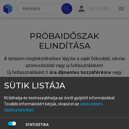
person
search
menu
BELÉPÉS
PRÓBAIDŐSZAK
ELINDÍTÁSA
A tartalom megtekintéséhez lépj be a saját fiókoddal, iskolai
azonosítóddal vagy új felhasználóként.
Új felhasználóként
1 óra díjmentes hozzáférésre
vagy
jogosult.
SÜTIK LISTÁJA
A próbaidőszak elindításához,
jelentkezz
be meglévő
fiókoddal,
vagy hozz létre új fiókot.
Itt láthatja és testreszabhatja az önről gyűjtött információkat.
További információért kérjük, olvasd el az
adatvédelmi
A regisztráció után a
próbaidőszak
automatikusan
elindul.
tájékoztatónkat
.
BELÉPÉS SAJÁT FIÓKKAL
STATISZTIKA