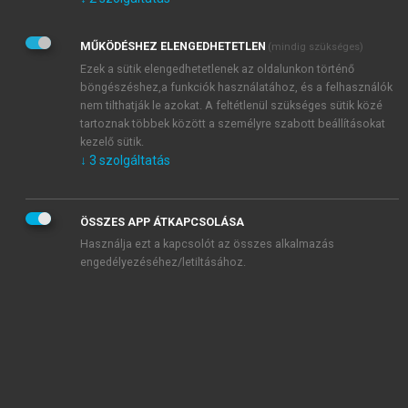
Kérek értesítést az Akadémiai Kiadó Zrt. újdonságairól,
akcióiról.
MŰKÖDÉSHEZ ELENGEDHETETLEN
(mindig szükséges)
Az
Adatkezelési tájékoztatóban
foglaltakat tudomásul
veszem és elfogadom.
Ezek a sütik elengedhetetlenek az oldalunkon történő
Az
Általános vásárlási feltételeket
, valamint a
szotar.net
és a
böngészéshez,a funkciók használatához, és a felhasználók
mersz.hu
oldalak licencszerződéseiben foglaltakat
nem tilthatják le azokat. A feltétlenül szükséges sütik közé
tudomásul veszem és elfogadom.
tartoznak többek között a személyre szabott beállításokat
kezelő sütik.
↓
3
szolgáltatás
KIPRÓBÁLOM
ÖSSZES APP ÁTKAPCSOLÁSA
Használja ezt a kapcsolót az összes alkalmazás
engedélyezéséhez/letiltásához.
MIÉRT ÉRDEMES A MERSZ ONLINE
OKOSKÖNYVTÁRAT HASZNÁLNI?