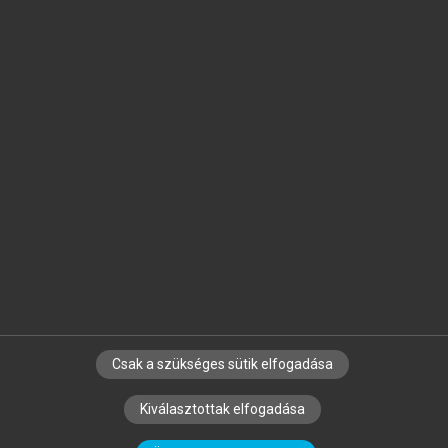
Jelöld meg a számodra fontos részeket, és
készíts
saját
jegyzeteket!
Egyéni előfizetéssel további
MeRSZ+ funkciókat
és
tartalmakat is elérhetsz.
Csak a szükséges sütik elfogadása
SZERZŐKNEK
CÉGEKNEK
KÖNYVTÁROSOKNAK
Kiválasztottak elfogadása
SZERKESZTÉSI ÉS LEKTORÁLÁSI ALAPELVEK