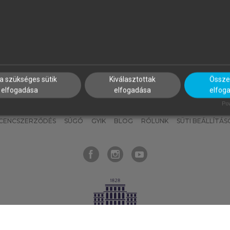
nyokat, hogy bármikor azonnal
részeket, és
készíts
saj
hozzájuk férhess!
jegyzeteket!
a szükséges sütik
Kiválasztottak
Összes
elfogadása
elfogadása
elfog
KNAK
SZERKESZTÉSI ÉS LEKTORÁLÁSI ALAPELVEK
MI – ÁLTALÁNOS
Pow
ICENCSZERZŐDÉS
SÚGÓ
GYIK
BLOG
RÓLUNK
SÜTI BEÁLLÍTÁS