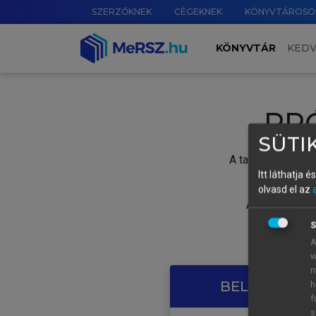
SZERZŐKNEK
CÉGEKNEK
KÖNYVTÁROSO
KÖNYVTÁR
KED
PR
SÜTIK
A tartalom megtek
Itt láthatja 
olvasd el az
A próbaidősza
S
A
w
m
BELÉPÉS SAJ
h
f
s