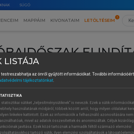
KNAK
SÚGÓ
VENCEIM
MAPPÁIM
KIVONATAIM
LETÖLTÉSEIM
ÓBAIDŐSZAK ELINDÍT
 LISTÁJA
intéséhez lépj be a saját fiókoddal, iskolai azonosítóddal vagy ú
és testreszabhatja az önről gyűjtött információkat.
További információért 
Új felhasználóként
1 óra díjmentes hozzáférésre
vagy jogosult
adatvédelmi tájékoztatónkat
.
k elindításához,
jelentkezz
be meglévő fiókoddal,
vagy hozz lé
A regisztráció után a
próbaidőszak
automatikusan
elindul.
TATISZTIKA
 statisztikai sütiket „teljesítménysütiknek” is nevezik. Ezek a sütik információka
ebhely használatának módjáról, többek között arról, hogy milyen oldalakat kere
ilyen linkekre kattintott. Ezek az információk a felhasználó azonosítására nem
ÚJ FIÓK 
ÁT FIÓKKAL
asználhatóak, mivel az adatok összesítettek és anonimizáltak. Céljuk kizáróla
1 óra díjme
unkcióinak javítása. Ezek közé tartoznak a harmadik féltől származó elemzési
zolgáltatásokhoz tartozó sütik; ilyen elemzési szolgáltatások a látogatóelemz