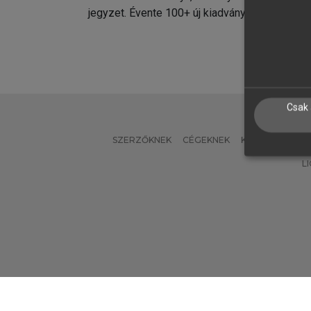
jegyzet. Évente 100+ új kiadvány.
kiadvá
Csak 
SZERZŐKNEK
CÉGEKNEK
KÖNYVTÁROSO
L
Verzió: 2.7.2