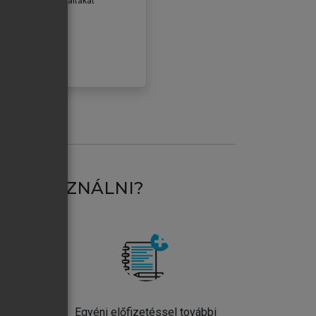
erződéseiben foglaltakat
ogadom.
ÓBÁLOM
AT HASZNÁLNI?
ntos
Egyéni előfizetéssel további