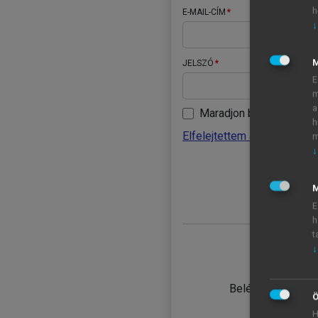
h
E-MAIL-CÍM
↓
JELSZÓ
E
m
a
Maradjon belépve
h
Elfelejtettem a jelszavamat
m
↓
BELÉ
M
E
h
t
↓
TANULÓ
Belépés intézmén
Ö
H