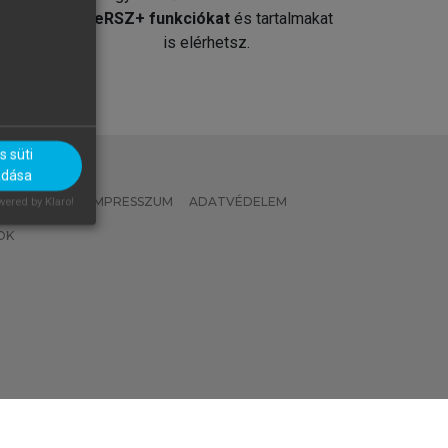
át
MeRSZ+ funkciókat
és tartalmakat
is elérhetsz.
 süti
adása
 IRÁNYELVEK
IMPRESSZUM
ADATVÉDELEM
ered by Klaro!
OK