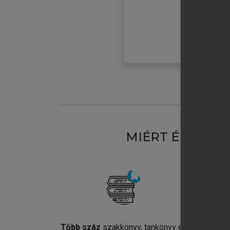
MIÉRT ÉRDEME
Több száz
szakkönyv, tankönyv és
Jel