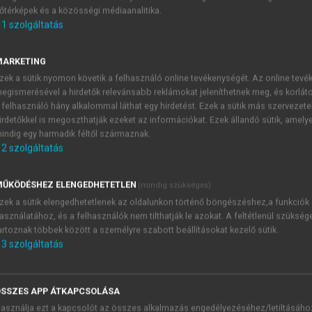
őtérképek és a közösségi médiaanalitika.
E-MAIL-CÍM
1
szolgáltatás
MARKETING
NÉV
zek a sütik nyomon követik a felhasználó online tevékenységét. Az online tev
egismerésével a hirdetők relevánsabb reklámokat jeleníthetnek meg, és korlát
 felhasználó hány alkalommal láthat egy hirdetést. Ezek a sütik más szervezete
JELSZÓ
irdetőkkel is megoszthatják ezeket az információkat. Ezek állandó sütik, amely
indig egy harmadik féltől származnak.
2
szolgáltatás
JELSZÓ ÚJRA
PÉS
ŰKÖDÉSHEZ ELENGEDHETETLEN
(mindig szükséges)
zek a sütik elengedhetetlenek az oldalunkon történő böngészéshez,a funkciók
asználatához, és a felhasználók nem tilthatják le azokat. A feltétlenül szükség
Kérek értesítést a MeRSZ új
artoznak többek között a személyre szabott beállításokat kezelő sütik.
Kérek értesítést az Akadémi
3
szolgáltatás
akcióiról.
 VAGY?
Az
Adatkezelési tájékozta
yi azonosítóval
veszem és elfogadom.
SSZES APP ÁTKAPCSOLÁSA
Az
Általános vásárlási felt
asználja ezt a kapcsolót az összes alkalmazás engedélyezéséhez/letiltásáho