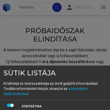
person
search
menu
BELÉPÉS
PRÓBAIDŐSZAK
ELINDÍTÁSA
A tartalom megtekintéséhez lépj be a saját fiókoddal, iskolai
azonosítóddal vagy új felhasználóként.
Új felhasználóként
1 óra díjmentes hozzáférésre
vagy
jogosult.
SÜTIK LISTÁJA
A próbaidőszak elindításához,
jelentkezz
be meglévő
fiókoddal,
vagy hozz létre új fiókot.
Itt láthatja és testreszabhatja az önről gyűjtött információkat.
További információért kérjük, olvasd el az
adatvédelmi
A regisztráció után a
próbaidőszak
automatikusan
elindul.
tájékoztatónkat
.
BELÉPÉS SAJÁT FIÓKKAL
STATISZTIKA