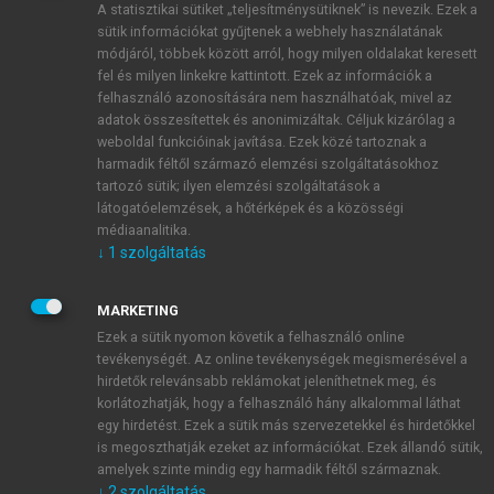
A statisztikai sütiket „teljesítménysütiknek” is nevezik. Ezek a
sütik információkat gyűjtenek a webhely használatának
módjáról, többek között arról, hogy milyen oldalakat keresett
ÚJ FIÓK LÉTREHOZÁSA
fel és milyen linkekre kattintott. Ezek az információk a
1 óra díjmentes hozzáférés
felhasználó azonosítására nem használhatóak, mivel az
adatok összesítettek és anonimizáltak. Céljuk kizárólag a
weboldal funkcióinak javítása. Ezek közé tartoznak a
E-MAIL-CÍM
harmadik féltől származó elemzési szolgáltatásokhoz
tartozó sütik; ilyen elemzési szolgáltatások a
látogatóelemzések, a hőtérképek és a közösségi
NÉV
médiaanalitika.
↓
1
szolgáltatás
JELSZÓ
MARKETING
Ezek a sütik nyomon követik a felhasználó online
tevékenységét. Az online tevékenységek megismerésével a
JELSZÓ ÚJRA
hirdetők relevánsabb reklámokat jeleníthetnek meg, és
korlátozhatják, hogy a felhasználó hány alkalommal láthat
egy hirdetést. Ezek a sütik más szervezetekkel és hirdetőkkel
is megoszthatják ezeket az információkat. Ezek állandó sütik,
Kérek értesítést a MeRSZ újdonságairól, akcióiról.
amelyek szinte mindig egy harmadik féltől származnak.
↓
2
szolgáltatás