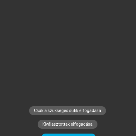
Jelöld meg a számodra fontos részeket, és
készíts
saját
jegyzeteket!
Egyéni előfizetéssel további
MeRSZ+ funkciókat
és
tartalmakat is elérhetsz.
Csak a szükséges sütik elfogadása
SZERZŐKNEK
CÉGEKNEK
KÖNYVTÁROSOKNAK
Kiválasztottak elfogadása
SZERKESZTÉSI ÉS LEKTORÁLÁSI ALAPELVEK