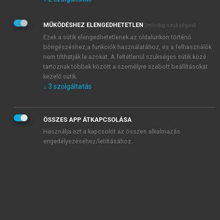
Kérek értesítést az Akadémiai Kiadó Zrt. újdonságairól,
akcióiról.
MŰKÖDÉSHEZ ELENGEDHETETLEN
(mindig szükséges)
Az
Adatkezelési tájékoztatóban
foglaltakat tudomásul
veszem és elfogadom.
Ezek a sütik elengedhetetlenek az oldalunkon történő
Az
Általános vásárlási feltételeket
, valamint a
szotar.net
és a
böngészéshez,a funkciók használatához, és a felhasználók
mersz.hu
oldalak licencszerződéseiben foglaltakat
nem tilthatják le azokat. A feltétlenül szükséges sütik közé
tudomásul veszem és elfogadom.
tartoznak többek között a személyre szabott beállításokat
kezelő sütik.
↓
3
szolgáltatás
KIPRÓBÁLOM
ÖSSZES APP ÁTKAPCSOLÁSA
Használja ezt a kapcsolót az összes alkalmazás
engedélyezéséhez/letiltásához.
MIÉRT ÉRDEMES A MERSZ ONLINE
OKOSKÖNYVTÁRAT HASZNÁLNI?