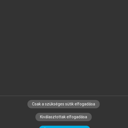
Jelöld meg a számodra fontos részeket, és
készíts
saját
jegyzeteket!
Egyéni előfizetéssel további
MeRSZ+ funkciókat
és
tartalmakat is elérhetsz.
Csak a szükséges sütik elfogadása
SZERZŐKNEK
CÉGEKNEK
KÖNYVTÁROSOKNAK
Kiválasztottak elfogadása
SZERKESZTÉSI ÉS LEKTORÁLÁSI ALAPELVEK