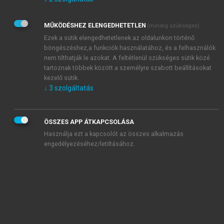
Kérek értesítést az Akadémiai Kiadó Zrt. újdonságairól,
akcióiról.
MŰKÖDÉSHEZ ELENGEDHETETLEN
(mindig szükséges)
Az
Adatkezelési tájékoztatóban
foglaltakat tudomásul
veszem és elfogadom.
Ezek a sütik elengedhetetlenek az oldalunkon történő
Az
Általános vásárlási feltételeket
, valamint a
szotar.net
és a
böngészéshez,a funkciók használatához, és a felhasználók
mersz.hu
oldalak licencszerződéseiben foglaltakat
nem tilthatják le azokat. A feltétlenül szükséges sütik közé
tudomásul veszem és elfogadom.
tartoznak többek között a személyre szabott beállításokat
kezelő sütik.
↓
3
szolgáltatás
KIPRÓBÁLOM
ÖSSZES APP ÁTKAPCSOLÁSA
Használja ezt a kapcsolót az összes alkalmazás
engedélyezéséhez/letiltásához.
MIÉRT ÉRDEMES A MERSZ ONLINE
OKOSKÖNYVTÁRAT HASZNÁLNI?