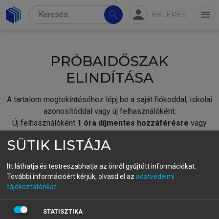
person
search
menu
BELÉPÉS
PRÓBAIDŐSZAK
ELINDÍTÁSA
A tartalom megtekintéséhez lépj be a saját fiókoddal, iskolai
azonosítóddal vagy új felhasználóként.
Új felhasználóként
1 óra díjmentes hozzáférésre
vagy
jogosult.
SÜTIK LISTÁJA
A próbaidőszak elindításához,
jelentkezz
be meglévő
fiókoddal,
vagy hozz létre új fiókot.
Itt láthatja és testreszabhatja az önről gyűjtött információkat.
További információért kérjük, olvasd el az
adatvédelmi
A regisztráció után a
próbaidőszak
automatikusan
elindul.
tájékoztatónkat
.
BELÉPÉS SAJÁT FIÓKKAL
STATISZTIKA