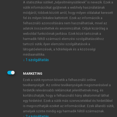
A statisztikai sütiket „teljesítménysütiknek” is nevezik. Ezek a
sütik információkat gyűjtenek a webhely használatának
módjáról, többek között arról, hogy milyen oldalakat keresett
ÚJ FIÓK LÉTREHOZÁSA
fel és milyen linkekre kattintott. Ezek az információk a
1 óra díjmentes hozzáférés
felhasználó azonosítására nem használhatóak, mivel az
adatok összesítettek és anonimizáltak. Céljuk kizárólag a
weboldal funkcióinak javítása. Ezek közé tartoznak a
E-MAIL-CÍM
harmadik féltől származó elemzési szolgáltatásokhoz
tartozó sütik; ilyen elemzési szolgáltatások a
látogatóelemzések, a hőtérképek és a közösségi
NÉV
médiaanalitika.
↓
1
szolgáltatás
JELSZÓ
MARKETING
Ezek a sütik nyomon követik a felhasználó online
tevékenységét. Az online tevékenységek megismerésével a
JELSZÓ ÚJRA
hirdetők relevánsabb reklámokat jeleníthetnek meg, és
korlátozhatják, hogy a felhasználó hány alkalommal láthat
egy hirdetést. Ezek a sütik más szervezetekkel és hirdetőkkel
is megoszthatják ezeket az információkat. Ezek állandó sütik,
Kérek értesítést a MeRSZ újdonságairól, akcióiról.
amelyek szinte mindig egy harmadik féltől származnak.
↓
2
szolgáltatás