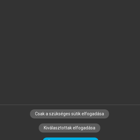
Jelöld meg a számodra fontos részeket, és
készíts
saját
jegyzeteket!
Egyéni előfizetéssel további
MeRSZ+ funkciókat
és
tartalmakat is elérhetsz.
Csak a szükséges sütik elfogadása
SZERZŐKNEK
CÉGEKNEK
KÖNYVTÁROSOKNAK
Kiválasztottak elfogadása
SZERKESZTÉSI ÉS LEKTORÁLÁSI ALAPELVEK