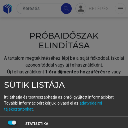
person
search
menu
BELÉPÉS
PRÓBAIDŐSZAK
ELINDÍTÁSA
A tartalom megtekintéséhez lépj be a saját fiókoddal, iskolai
azonosítóddal vagy új felhasználóként.
Új felhasználóként
1 óra díjmentes hozzáférésre
vagy
jogosult.
SÜTIK LISTÁJA
A próbaidőszak elindításához,
jelentkezz
be meglévő
fiókoddal,
vagy hozz létre új fiókot.
Itt láthatja és testreszabhatja az önről gyűjtött információkat.
További információért kérjük, olvasd el az
adatvédelmi
A regisztráció után a
próbaidőszak
automatikusan
elindul.
tájékoztatónkat
.
BELÉPÉS SAJÁT FIÓKKAL
STATISZTIKA