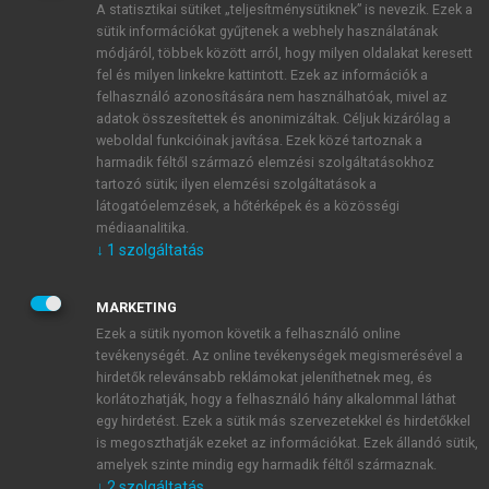
A statisztikai sütiket „teljesítménysütiknek” is nevezik. Ezek a
sütik információkat gyűjtenek a webhely használatának
módjáról, többek között arról, hogy milyen oldalakat keresett
ÚJ FIÓK LÉTREHOZÁSA
fel és milyen linkekre kattintott. Ezek az információk a
1 óra díjmentes hozzáférés
felhasználó azonosítására nem használhatóak, mivel az
adatok összesítettek és anonimizáltak. Céljuk kizárólag a
weboldal funkcióinak javítása. Ezek közé tartoznak a
E-MAIL-CÍM
harmadik féltől származó elemzési szolgáltatásokhoz
tartozó sütik; ilyen elemzési szolgáltatások a
látogatóelemzések, a hőtérképek és a közösségi
NÉV
médiaanalitika.
↓
1
szolgáltatás
JELSZÓ
MARKETING
Ezek a sütik nyomon követik a felhasználó online
tevékenységét. Az online tevékenységek megismerésével a
JELSZÓ ÚJRA
hirdetők relevánsabb reklámokat jeleníthetnek meg, és
korlátozhatják, hogy a felhasználó hány alkalommal láthat
egy hirdetést. Ezek a sütik más szervezetekkel és hirdetőkkel
is megoszthatják ezeket az információkat. Ezek állandó sütik,
Kérek értesítést a MeRSZ újdonságairól, akcióiról.
amelyek szinte mindig egy harmadik féltől származnak.
↓
2
szolgáltatás