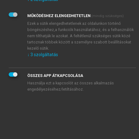
Kérek értesítést az Akadémiai Kiadó Zrt. újdonságairól,
akcióiról.
MŰKÖDÉSHEZ ELENGEDHETETLEN
(mindig szükséges)
Az
Adatkezelési tájékoztatóban
foglaltakat tudomásul
veszem és elfogadom.
Ezek a sütik elengedhetetlenek az oldalunkon történő
Az
Általános vásárlási feltételeket
, valamint a
szotar.net
és a
böngészéshez,a funkciók használatához, és a felhasználók
mersz.hu
oldalak licencszerződéseiben foglaltakat
nem tilthatják le azokat. A feltétlenül szükséges sütik közé
tudomásul veszem és elfogadom.
tartoznak többek között a személyre szabott beállításokat
kezelő sütik.
↓
3
szolgáltatás
KIPRÓBÁLOM
ÖSSZES APP ÁTKAPCSOLÁSA
Használja ezt a kapcsolót az összes alkalmazás
engedélyezéséhez/letiltásához.
MIÉRT ÉRDEMES A MERSZ ONLINE
OKOSKÖNYVTÁRAT HASZNÁLNI?