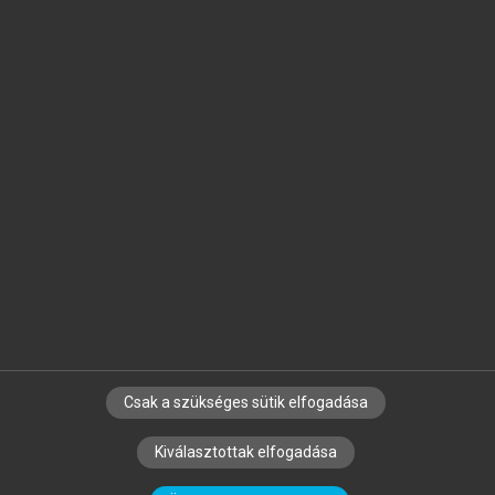
Jelöld meg a számodra fontos részeket, és
készíts
saját
jegyzeteket!
Egyéni előfizetéssel további
MeRSZ+ funkciókat
és
tartalmakat is elérhetsz.
Csak a szükséges sütik elfogadása
SZERZŐKNEK
CÉGEKNEK
KÖNYVTÁROSOKNAK
Kiválasztottak elfogadása
SZERKESZTÉSI ÉS LEKTORÁLÁSI ALAPELVEK