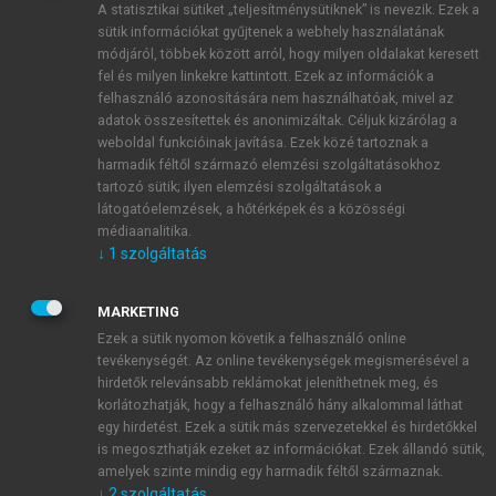
A statisztikai sütiket „teljesítménysütiknek” is nevezik. Ezek a
sütik információkat gyűjtenek a webhely használatának
módjáról, többek között arról, hogy milyen oldalakat keresett
ÚJ FIÓK LÉTREHOZÁSA
fel és milyen linkekre kattintott. Ezek az információk a
1 óra díjmentes hozzáférés
felhasználó azonosítására nem használhatóak, mivel az
adatok összesítettek és anonimizáltak. Céljuk kizárólag a
weboldal funkcióinak javítása. Ezek közé tartoznak a
E-MAIL-CÍM
harmadik féltől származó elemzési szolgáltatásokhoz
tartozó sütik; ilyen elemzési szolgáltatások a
látogatóelemzések, a hőtérképek és a közösségi
NÉV
médiaanalitika.
↓
1
szolgáltatás
JELSZÓ
MARKETING
Ezek a sütik nyomon követik a felhasználó online
tevékenységét. Az online tevékenységek megismerésével a
JELSZÓ ÚJRA
hirdetők relevánsabb reklámokat jeleníthetnek meg, és
korlátozhatják, hogy a felhasználó hány alkalommal láthat
egy hirdetést. Ezek a sütik más szervezetekkel és hirdetőkkel
is megoszthatják ezeket az információkat. Ezek állandó sütik,
Kérek értesítést a MeRSZ újdonságairól, akcióiról.
amelyek szinte mindig egy harmadik féltől származnak.
↓
2
szolgáltatás