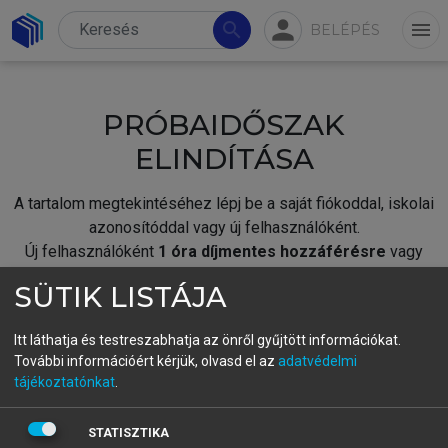
person
search
menu
BELÉPÉS
PRÓBAIDŐSZAK
ELINDÍTÁSA
A tartalom megtekintéséhez lépj be a saját fiókoddal, iskolai
azonosítóddal vagy új felhasználóként.
Új felhasználóként
1 óra díjmentes hozzáférésre
vagy
jogosult.
SÜTIK LISTÁJA
A próbaidőszak elindításához,
jelentkezz
be meglévő
fiókoddal,
vagy hozz létre új fiókot.
Itt láthatja és testreszabhatja az önről gyűjtött információkat.
További információért kérjük, olvasd el az
adatvédelmi
A regisztráció után a
próbaidőszak
automatikusan
elindul.
tájékoztatónkat
.
BELÉPÉS SAJÁT FIÓKKAL
STATISZTIKA