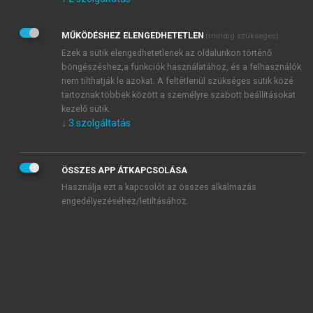
Kérek értesítést az Akadémiai Kiadó Zrt. újdonságairól,
akcióiról.
MŰKÖDÉSHEZ ELENGEDHETETLEN
(mindig szükséges)
Az
Adatkezelési tájékoztatóban
foglaltakat tudomásul
veszem és elfogadom.
Ezek a sütik elengedhetetlenek az oldalunkon történő
Az
Általános vásárlási feltételeket
, valamint a
szotar.net
és a
böngészéshez,a funkciók használatához, és a felhasználók
mersz.hu
oldalak licencszerződéseiben foglaltakat
nem tilthatják le azokat. A feltétlenül szükséges sütik közé
tudomásul veszem és elfogadom.
tartoznak többek között a személyre szabott beállításokat
kezelő sütik.
↓
3
szolgáltatás
KIPRÓBÁLOM
ÖSSZES APP ÁTKAPCSOLÁSA
Használja ezt a kapcsolót az összes alkalmazás
engedélyezéséhez/letiltásához.
MIÉRT ÉRDEMES A MERSZ ONLINE
OKOSKÖNYVTÁRAT HASZNÁLNI?