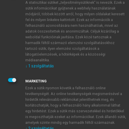
A statisztikai sütiket „teljesítménysütiknek” is nevezik. Ezek a
sütik információkat gyűjtenek a webhely használatának
módjáról, többek között arról, hogy milyen oldalakat keresett
ÚJ FIÓK LÉTREHOZÁSA
fel és milyen linkekre kattintott. Ezek az információk a
1 óra díjmentes hozzáférés
felhasználó azonosítására nem használhatóak, mivel az
adatok összesítettek és anonimizáltak. Céljuk kizárólag a
weboldal funkcióinak javítása. Ezek közé tartoznak a
E-MAIL-CÍM
harmadik féltől származó elemzési szolgáltatásokhoz
tartozó sütik; ilyen elemzési szolgáltatások a
látogatóelemzések, a hőtérképek és a közösségi
NÉV
médiaanalitika.
↓
1
szolgáltatás
JELSZÓ
MARKETING
Ezek a sütik nyomon követik a felhasználó online
tevékenységét. Az online tevékenységek megismerésével a
JELSZÓ ÚJRA
hirdetők relevánsabb reklámokat jeleníthetnek meg, és
korlátozhatják, hogy a felhasználó hány alkalommal láthat
egy hirdetést. Ezek a sütik más szervezetekkel és hirdetőkkel
is megoszthatják ezeket az információkat. Ezek állandó sütik,
Kérek értesítést a MeRSZ újdonságairól, akcióiról.
amelyek szinte mindig egy harmadik féltől származnak.
↓
2
szolgáltatás