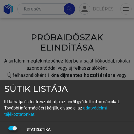
person
search
menu
BELÉPÉS
PRÓBAIDŐSZAK
ELINDÍTÁSA
A tartalom megtekintéséhez lépj be a saját fiókoddal, iskolai
azonosítóddal vagy új felhasználóként.
Új felhasználóként
1 óra díjmentes hozzáférésre
vagy
jogosult.
SÜTIK LISTÁJA
A próbaidőszak elindításához,
jelentkezz
be meglévő
fiókoddal,
vagy hozz létre új fiókot.
Itt láthatja és testreszabhatja az önről gyűjtött információkat.
További információért kérjük, olvasd el az
adatvédelmi
A regisztráció után a
próbaidőszak
automatikusan
elindul.
tájékoztatónkat
.
BELÉPÉS SAJÁT FIÓKKAL
STATISZTIKA