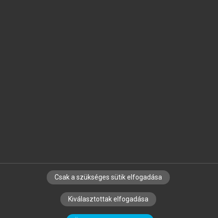
Jelöld meg a számodra fontos részeket, és
készíts
saját
jegyzeteket!
Egyéni előfizetéssel további
MeRSZ+ funkciókat
és
tartalmakat is elérhetsz.
Csak a szükséges sütik elfogadása
SZERZŐKNEK
CÉGEKNEK
KÖNYVTÁROSOKNAK
Kiválasztottak elfogadása
SZERKESZTÉSI ÉS LEKTORÁLÁSI ALAPELVEK