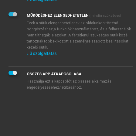
Kérek értesítést az Akadémiai Kiadó Zrt. újdonságairól,
akcióiról.
MŰKÖDÉSHEZ ELENGEDHETETLEN
(mindig szükséges)
Az
Adatkezelési tájékoztatóban
foglaltakat tudomásul
veszem és elfogadom.
Ezek a sütik elengedhetetlenek az oldalunkon történő
Az
Általános vásárlási feltételeket
, valamint a
szotar.net
és a
böngészéshez,a funkciók használatához, és a felhasználók
mersz.hu
oldalak licencszerződéseiben foglaltakat
nem tilthatják le azokat. A feltétlenül szükséges sütik közé
tudomásul veszem és elfogadom.
tartoznak többek között a személyre szabott beállításokat
kezelő sütik.
↓
3
szolgáltatás
KIPRÓBÁLOM
ÖSSZES APP ÁTKAPCSOLÁSA
Használja ezt a kapcsolót az összes alkalmazás
engedélyezéséhez/letiltásához.
MIÉRT ÉRDEMES A MERSZ ONLINE
OKOSKÖNYVTÁRAT HASZNÁLNI?