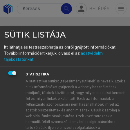
person
search
menu
BELÉPÉS
SÜTIK LISTÁJA
Itt láthatja és testreszabhatja az önről gyűjtött információkat.
További információért kérjük, olvasd el az
adatvédelmi
3.1. Natural law
tájékoztatónkat
.
Natural law examines the relationship between
STATISZTIKA
morality and law and is based on principles
A statisztikai sütiket „teljesítménysütiknek” is nevezik. Ezek a
derived from human nature. According to this, all
sütik információkat gyűjtenek a webhely használatának
human actions must be in accordance with natural
módjáról, többek között arról, hogy milyen oldalakat keresett
fel és milyen linkekre kattintott. Ezek az információk a
moral laws. This law is not a human creation but
felhasználó azonosítására nem használhatóak, mivel az
arises from human nature or from a higher power
adatok összesítettek és anonimizáltak. Céljuk kizárólag a
(such as God).
Lex naturalis
(natural law) is close
weboldal funkcióinak javítása. Ezek közé tartoznak a
to
ius naturale
(natural right), which is not the
harmadik féltől származó elemzési szolgáltatásokhoz
tartozó sütik; ilyen elemzési szolgáltatások a