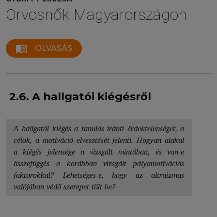
Orvosnők Magyarországon
menu_book
OLVASÁS
2.6. A hallgatói kiégésről
A hallgatói kiégés a tanulás iránti érdektelenséget, a
célok, a motiváció elvesztését jelenti. Hogyan alakul
a kiégés jelensége a vizsgált mintában, és van-e
összefüggés a korábban vizsgált pályamotivációs
faktorokkal? Lehetséges-e, hogy az altruizmus
valójában védő szerepet tölt be?