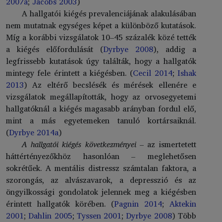
2007a
;
Jacobs 2003
)
A hallgatói kiégés prevalenciájának alakulásában
nem mutatnak egységes képet a különböző kutatások.
Míg a korábbi vizsgálatok 10–45 százalék közé tették
a kiégés előfordulását (
Dyrbye 2008
), addig a
legfrissebb kutatások úgy találták, hogy a hallgatók
mintegy fele érintett a kiégésben. (
Cecil 2014
;
Ishak
2013
) Az eltérő becslésék és mérések ellenére e
vizsgálatok megállapították, hogy az orvosegyetemi
hallgatóknál a kiégés magasabb arányban fordul elő,
mint a más egyetemeken tanuló kortársaiknál.
(
Dyrbye 2014a
)
A hallgatói kiégés következményei
– az ismertetett
háttértényezőkhöz hasonlóan – meglehetősen
sokrétűek. A mentális distressz számtalan faktora, a
szorongás, az alvászavarok, a depresszió és az
öngyilkossági gondolatok jelennek meg a kiégésben
érintett hallgatók körében. (
Pagnin 2014
;
Aktekin
2001
;
Dahlin 2005
;
Tyssen 2001
;
Dyrbye 2008
) Több