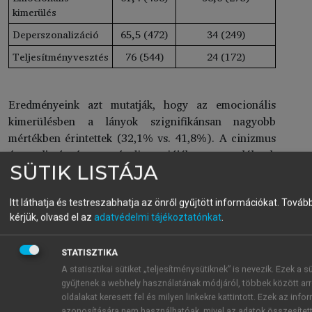
kimerülés
Deperszonalizáció
65,5 (472)
34 (249)
Teljesítményvesztés
76 (544)
24 (172)
Eredményeink azt mutatják, hogy az emocionális
kimerülésben a lányok szignifikánsan nagyobb
mértékben érintettek (32,1% vs. 41,8%). A cinizmus
és a teljesítményvesztés dimenziójában nem találtunk
SÜTIK LISTÁJA
különbséget az orvostanhallgató fiúk és lányok
között. Az emocionális kimerülés és a
teljesítményvesztés alakulása nem mutatott
Itt láthatja és testreszabhatja az önről gyűjtött információkat.
Tovább
kérjük, olvasd el az
adatvédelmi tájékoztatónkat
.
évfolyamhatást, ugyanakkor a deperszonalizáció
közepes és magas dimenziójában a klinikai
képzésben résztvevők szignifikánsan nagyobb
STATISZTIKA
mértékben érintettek (38,5% vs. 61,5%).
A statisztikai sütiket „teljesítménysütiknek” is nevezik. Ezek a s
gyűjtenek a webhely használatának módjáról, többek között arr
A kiégés nemi összefüggéseiben meglehetősen
oldalakat keresett fel és milyen linkekre kattintott. Ezek az inf
ellentmondásos eredményeket mutatnak a különböző
azonosítására nem használhatóak, mivel az adatok összesített