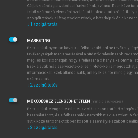
vizsgálatok: míg a kutatások egy része azt sugallja,
Céljuk kizárólag a weboldal funkcióinak javítása. Ezek közé tar
hogy a férfiak a deperszonalizációban (
Backoviæ
féltől származó elemzési szolgáltatásokhoz tartozó sütik; ilye
2012
;
Willcock 2004
), míg a nők az emocionális
szolgáltatások a látogatóelemzések, a hőtérképek és a közössé
↓
1
szolgáltatás
kimerülésben érintettek inkább, addig más
vizsgálatok nem találtak nemi különbségeket a kiégés
alakulásában. (
Santen 2010
;
Galán 2011
) A hallgatói
MARKETING
kiégés eredményeinek összehasonlítása azonban sok
Ezek a sütik nyomon követik a felhasználó online tevékenységé
tevékenységek megismerésével a hirdetők relevánsabb reklámok
metodológiai problémába ütközik az eltérő
meg, és korlátozhatják, hogy a felhasználó hány alkalommal láth
mérőeszközök, illetve övezetek (cut-off point)
Ezek a sütik más szervezetekkel és hirdetőkkel is megoszthatjá
használata miatt. Ugyancsak nehéz az
információkat. Ezek állandó sütik, amelyek szinte mindig egy ha
összehasonlítás az egyetemek eltérő képzési
származnak.
rendszere (curriculuma) miatt. Míg az európai
↓
2
szolgáltatás
orvosegyetemek jelentős részén (így
Magyarországon is) 18, illetve 19 éves korban
MŰKÖDÉSHEZ ELENGEDHETETLEN
(mindig szükséges)
lépnek be a hallgatók az orvosképzésbe, addig az
Ezek a sütik elengedhetetlenek az oldalunkon történő böngész
Egyesült Államokban, Ausztráliában jellemzően
használatához, és a felhasználók nem tilthatják le azokat. A fe
később, egy BA diploma megszerzése után kezdik a
sütik közé tartoznak többek között a személyre szabott beállít
↓
3
szolgáltatás
hallgatók az orvosegyetemet. (
Dahlin 2007
;
Galán
2011
) Az életkori és tapasztalati különbségekből