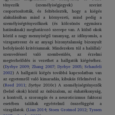
tényezők (személyiségjegyek) szerint
csoportosították, és feltételezték, hogy a kiégés
alakulásában mind a környezeti, mind pedig a
személyiségtényezőknek (és kölcsönös egymásra
hatásuknak) meghatározó szerepe van. A külső okok
közül a nagy mennyiségű tananyag, az időnyomás, a
vizsgastressz és az anyagi bizonytalanság bizonyult
befolyásoló kritériumnak. Mindezeken túl a halállal/
szenvedéssel való szembesülés, az érzelmi
megterhelődés is vezethet a hallgatók kiégéséhez.
(
Dyrbye 2009
;
Zhang 2007
;
Dyrbye 2005
;
Schaufeli
2002
) A hallgatói kiégés továbbá kapcsolatban van
az egyetemről való kimaradás, kibukás félelmével is.
(
Reed 2011
;
Dyrbye
2010c) A személyiségtényezők
(belső okok) közül az önbizalom, az énhatékonyság,
a kontroll, a szorongás és a neuroticizmus faktorai
esetében találtak egyértelmű összefüggést a
vizsgálatok. (
Lian 2014
;
Stoen Grotmol 2012
;
Tyssen