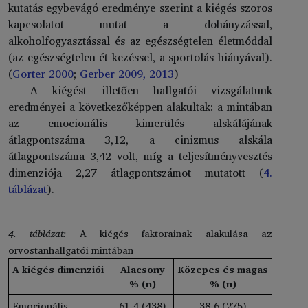
kutatás egybevágó eredménye szerint a kiégés szoros
kapcsolatot mutat a dohányzással,
alkoholfogyasztással és az egészségtelen életmóddal
(az egészségtelen ét kezéssel, a sportolás hiányával).
(
Gorter 2000
;
Gerber 2009, 2013
)
A kiégést illetően hallgatói vizsgálatunk
eredményei a következőképpen alakultak: a mintában
az emocionális kimerülés alskálájának
átlagpontszáma 3,12, a cinizmus alskála
átlagpontszáma 3,42 volt, míg a teljesítményvesztés
dimenziója 2,27 átlagpontszámot mutatott (
4.
táblázat
).
4. táblázat:
A kiégés faktorainak alakulása az
orvostanhallgatói mintában
A kiégés dimenziói
Alacsony
Közepes és magas
% (n)
% (n)
Emocionális
61,4 (438)
38,6 (275)