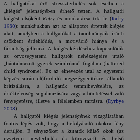
A hallgatókat érő stresszterhelés sok esetben a
„kiégés” jelenségében érhető tetten. A hallgatói
kiégést elsőként
Kafry
és munkatársa írta le (
Kafry
1980
): munkájukban azt az állapotot értették kiégés
alatt, amelyben a hallgatókat a tanulmányaik iránti
csökkent érdeklődés, a motiváció hiánya és a
fáradtság jellemzi. A kiégés kérdéséhez kapcsolódik
az orvosegyetemi hallgatók nehézségeire utaló
„bántalmazott gyerek szindróma” fogalma (battered
child syndrome). Ez az elnevezés utal az egyetemi
képzés során előforduló megszégyenítésre, állandó
kritizálásra, a hallgatók semmibevételére, az
értéktelenség sugalmazására vagy a büntetéssel való
fenyegetésre, illetve a félelemben tartásra. (
Dyrbye
2008
)
A hallgatói kiégés jelenségének vizsgálatában
fontos lépés volt, hogy a befolyásoló okokra fény
derüljön. E tényezőket a kutatók külső okok (az
egyetemi megterhelés és környezet) és belső