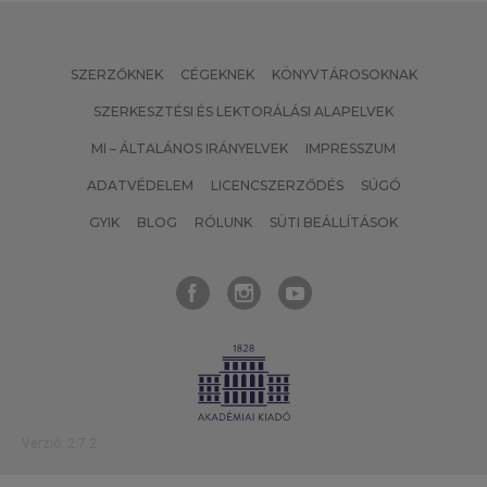
SZERZŐKNEK
CÉGEKNEK
KÖNYVTÁROSOKNAK
SZERKESZTÉSI ÉS LEKTORÁLÁSI ALAPELVEK
MI – ÁLTALÁNOS IRÁNYELVEK
IMPRESSZUM
ADATVÉDELEM
LICENCSZERZŐDÉS
SÚGÓ
GYIK
BLOG
RÓLUNK
SÜTI BEÁLLÍTÁSOK
Verzió: 2.7.2