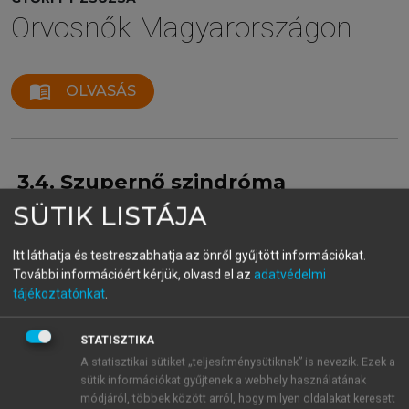
Orvosnők Magyarországon
menu_book
OLVASÁS
3.4. Szupernő szindróma
SÜTIK LISTÁJA
A „szupernő szindróma” alatt a szakmában és
Itt láthatja és testreszabhatja az önről gyűjtött információkat.
magánéletben való 100 százalékos helytállást, a
További információért kérjük, olvasd el az
adatvédelmi
tökéletes anya- és feleségszerepet, valamint a média
tájékoztatónkat
.
által idealizált nőmodellt érthetjük. A „szupernő
szindróma” talán azért is nagyon találó az
STATISZTIKA
orvosnőkre vonatkozóan, mert – számtalan felmérés
A statisztikai sütiket „teljesítménysütiknek” is nevezik. Ezek a
tanúsága szerint – a gyógyító nők más diplomás
sütik információkat gyűjtenek a webhely használatának
nőkkel összevetve nagyobb arányban perfekcionisták
módjáról, többek között arról, hogy milyen oldalakat keresett