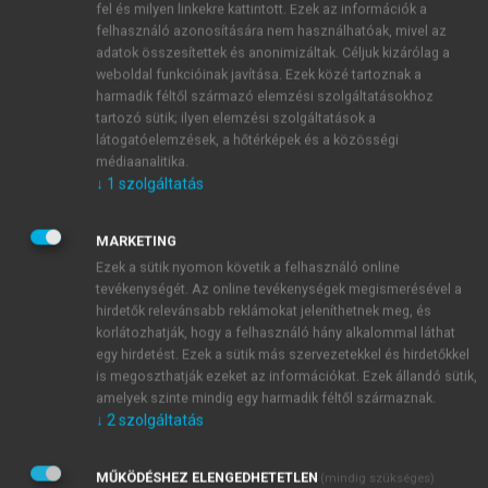
és teljesítménycentrikusak. (
Vaglum 1999a
)
fel és milyen linkekre kattintott. Ezek az információk a
felhasználó azonosítására nem használhatóak, mivel az
adatok összesítettek és anonimizáltak. Céljuk kizárólag a
weboldal funkcióinak javítása. Ezek közé tartoznak a
Az előzőekben több aspektusból mutattuk be a
harmadik féltől származó elemzési szolgáltatásokhoz
magyarországi orvosnők helyzetét: a
tartozó sütik; ilyen elemzési szolgáltatások a
munkamegterhelés, a jövedelem és a háztartási
látogatóelemzések, a hőtérképek és a közösségi
médiaanalitika.
munka alakulásának különböző területeit tekintettük
↓
1
szolgáltatás
át. Mindezek alapján nem túlzás a hazai orvosnők
esetében „szupernő szindrómáról” beszélni, arról a
MARKETING
jelenségről, amelyet a számtalan, összetett
1
Ezek a sütik nyomon követik a felhasználó online
szerepelvárás támaszt a gyógyító nők felé.
tevékenységét. Az online tevékenységek megismerésével a
A teljesítményigény és a perfekcionizmus olyan
hirdetők relevánsabb reklámokat jeleníthetnek meg, és
attitűdök, amelyek a gyógyítói hivatásgyakorlás
korlátozhatják, hogy a felhasználó hány alkalommal láthat
szempontjából kedvezőek, hiszen a tökéletességre
egy hirdetést. Ezek a sütik más szervezetekkel és hirdetőkkel
való törekvés a mind alaposabb, szélesebb körű,
is megoszthatják ezeket az információkat. Ezek állandó sütik,
amelyek szinte mindig egy harmadik féltől származnak.
mindenre kiterjedő gyógyítói figyelmet hozhatja
↓
2
szolgáltatás
magával. Ugyanakkor az állandó elégedetlenség vagy
a kudarc folyamatos érzése komoly stresszforrás
lehet. A perfekcionista (tökéletességre törekvő)
MŰKÖDÉSHEZ ELENGEDHETETLEN
(mindig szükséges)