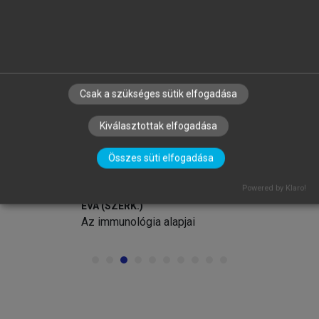
arrow_circle_left
arrow_circle_right
Csak a szükséges sütik elfogadása
Kiválasztottak elfogadása
Összes süti elfogadása
FALUS ANDRÁS, BUZÁS EDIT, HOLUB
Powered by Klaro!
MARIANNA CSILLA, RAJNAVÖLGYI
ÉVA (SZERK.)
Az immunológia alapjai