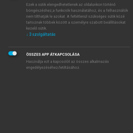
attitűddel rendelkezőkre jellemző a kemény munkára
Ezek a sütik elengedhetetlenek az oldalunkon történő
böngészéshez,a funkciók használatához, és a felhasználók
való szakadatlan törekvés, ám a befejezett munka
nem tilthatják le azokat. A feltétlenül szükséges sütik közé
feletti elégedettség sokszor elmarad.
tartoznak többek között a személyre szabott beállításokat
A nemzetközi vizsgálatok felhívják a figyelmet a
kezelő sütik.
férfi orvosok magasabb teljesítményigényére és
↓
3
szolgáltatás
perfekcionizmusára, valamint az észlelt stressz és a
perfekcionizmus kapcsolatára, illetve a
teljesítményigény és a perfekcionizmus kiégés
ÖSSZES APP ÁTKAPCSOLÁSA
szindrómával összefüggő viszonyára. Számos
Használja ezt a kapcsolót az összes alkalmazás
engedélyezéséhez/letiltásához.
vizsgálat tanúsága szerint szoros együttjárás
figyelhető meg a perfekcionizmus, valamint a szív-
érrendszeri megbetegedések, a depresszió, az
alkohol- és drogproblémák, illetőleg az
öngyilkossági gondolatok és kísérletek között.
(
Peters 2012
;
Guignard 2012
) A fentiekhez
kapcsolódva a nővérek vizsgálatakor a kutatók úgy
találták, hogy a „legkiválóbb, legodaadóbb és
legeffektívebb” munkát végzők mindegyike magas