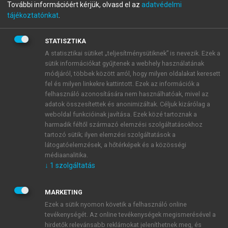
További információért kérjük, olvasd el az
adatvédelmi
környezete is) „rendben van”. E könyv
tájékoztatónkat
.
megszületésében a fenti gondolat is közrejátszott:
célom az volt, hogy keressem a befolyásoló okokat és
STATISZTIKA
a magyarázó tényezőket az orvosnői egészséggel
A statisztikai sütiket „teljesítménysütiknek” is nevezik. Ezek a
kapcsolatban, bízva abban, hogy a válaszok és a
sütik információkat gyűjtenek a webhely használatának
megoldási lehetőségek mindannyiunk egészségére
módjáról, többek között arról, hogy milyen oldalakat keresett
pozitív hatást gyakorolhatnak. Munkám során apró
fel és milyen linkekre kattintott. Ezek az információk a
mozaikokból kíséreltem meg összerakni azt a képet,
felhasználó azonosítására nem használhatóak, mivel az
amely megmutatja, hogy milyenek az orvosnők és
adatok összesítettek és anonimizáltak. Céljuk kizárólag a
weboldal funkcióinak javítása. Ezek közé tartoznak a
milyen is orvosnőnek lenni az ezredforduló utáni
harmadik féltől származó elemzési szolgáltatásokhoz
évek Magyarországán.
tartozó sütik; ilyen elemzési szolgáltatások a
A kutatómunka az orvosnői egészség és jóllét
látogatóelemzések, a hőtérképek és a közösségi
számtalan aspektusára fényt derített. A két
médiaanalitika.
idődimenzió longitudinális trendvizsgálata
↓
1
szolgáltatás
megmutatta, hogy a „magyarországi orvosnő-
paradoxon” jelensége létezik: hazánkban az orvosnők
MARKETING
testi egészsége elmarad diplomás kortársaikétól. E
Ezek a sütik nyomon követik a felhasználó online
szomorú tény „hungarikumnak” is mondható, mert a
tevékenységét. Az online tevékenységek megismerésével a
nemzetközi vizsgálatok az orvosnői szomatikus
hirdetők relevánsabb reklámokat jeleníthetnek meg, és