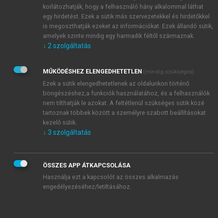
korlátozhatják, hogy a felhasználó hány alkalommal láthat
egészség területén igen kedvező képet mutatnak. Azt
egy hirdetést. Ezek a sütik más szervezetekkel és hirdetőkkel
azonban, hogy a világ egyetlen pontján sem könnyű
is megoszthatják ezeket az információkat. Ezek állandó sütik,
gyógyítóként dolgozni, jelzi, hogy az alvászavarok, a
amelyek szinte mindig egy harmadik féltől származnak.
depresszió, az öngyilkossági gondolatok és a kiégés
↓
2
szolgáltatás
világszerte magasabb arányokat mutat az orvosok és
az orvosnők körében is. Nincs ez másképp
MŰKÖDÉSHEZ ELENGEDHETETLEN
(mindig szükséges)
Magyarországon sem, hazánkban az orvosi
Ezek a sütik elengedhetetlenek az oldalunkon történő
csoporton belül a legfiatalabb orvosnők (a 35 évnél
böngészéshez,a funkciók használatához, és a felhasználók
fiatalabbak) azok, akik a mentális egészség
nem tilthatják le azokat. A feltétlenül szükséges sütik közé
tartoznak többek között a személyre szabott beállításokat
tekintetében a legrosszabb mutatókkal rendelkeznek.
kezelő sütik.
Mindezeken túl, világviszonylatban ugyancsak
↓
3
szolgáltatás
egyedülállónak tekinthető a gyógyítói kiégés
alakulása, mert orvosainknál a kiégés
teljesítménycsökkenés komponense jóval nagyobb
ÖSSZES APP ÁTKAPCSOLÁSA
arányt mutat a nemzetközi felmérésekben
Használja ezt a kapcsolót az összes alkalmazás
rögzítetteknél.
engedélyezéséhez/letiltásához.
Milyen tényezők állnak ezeknek a mutatóknak a
hátterében?
A 2003–2004-es orvosnő-vizsgálatunk