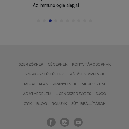
Az immunológia alapjai
SZERZŐKNEK
CÉGEKNEK
KÖNYVTÁROSOKNAK
SZERKESZTÉSI ÉS LEKTORÁLÁSI ALAPELVEK
MI – ÁLTALÁNOS IRÁNYELVEK
IMPRESSZUM
ADATVÉDELEM
LICENCSZERZŐDÉS
SÚGÓ
GYIK
BLOG
RÓLUNK
SÜTI BEÁLLÍTÁSOK