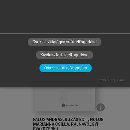
chevron_right
TOVÁBB A KÖNYVTÁRBA
Csak a szükséges sütik elfogadása
Kiválasztottak elfogadása
arrow_circle_left
arrow_circle_right
Összes süti elfogadása
Powered by Klaro!
FALUS ANDRÁS, BUZÁS EDIT, HOLUB
MARIANNA CSILLA, RAJNAVÖLGYI
ÉVA (SZERK.)