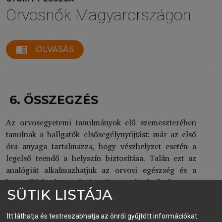
Orvosnők Magyarországon
menu_book
OLVASÁS
6. ÖSSZEGZÉS
Az orvosegyetemi tanulmányok elő szemeszterében
tanulnak a hallgatók elsősegélynyújtást: már az első
óra anyaga tartalmazza, hogy vészhelyzet esetén a
legelső teendő a helyszín biztosítása. Talán ezt az
analógiát alkalmazhatjuk az orvosi egészség és a
betegellátás kapcsolatára is: egyértelmű, hogy a
SÜTIK LISTÁJA
hatékony gyógyító munka alapfeltétele a
kiegyensúlyozott, egészséges orvos, aki csak akkor
tud hatékony tevékenységet végezni, ha ő maga (és a
Itt láthatja és testreszabhatja az önről gyűjtött információkat.