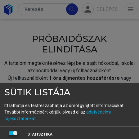
person
search
menu
BELÉPÉS
PRÓBAIDŐSZAK
ELINDÍTÁSA
A tartalom megtekintéséhez lépj be a saját fiókoddal, iskolai
azonosítóddal vagy új felhasználóként.
Új felhasználóként
1 óra díjmentes hozzáférésre
vagy
jogosult.
SÜTIK LISTÁJA
A próbaidőszak elindításához,
jelentkezz
be meglévő
fiókoddal,
vagy hozz létre új fiókot.
Itt láthatja és testreszabhatja az önről gyűjtött információkat.
További információért kérjük, olvasd el az
adatvédelmi
A regisztráció után a
próbaidőszak
automatikusan
elindul.
tájékoztatónkat
.
BELÉPÉS SAJÁT FIÓKKAL
STATISZTIKA