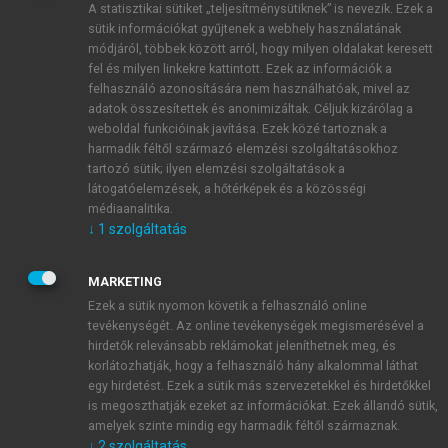
A statisztikai sütiket „teljesítménysütiknek” is nevezik. Ezek a
sütik információkat gyűjtenek a webhely használatának
módjáról, többek között arról, hogy milyen oldalakat keresett
ÚJ FIÓK LÉTREHOZÁSA
fel és milyen linkekre kattintott. Ezek az információk a
1 óra díjmentes hozzáférés
felhasználó azonosítására nem használhatóak, mivel az
adatok összesítettek és anonimizáltak. Céljuk kizárólag a
weboldal funkcióinak javítása. Ezek közé tartoznak a
E-MAIL-CÍM
harmadik féltől származó elemzési szolgáltatásokhoz
tartozó sütik; ilyen elemzési szolgáltatások a
látogatóelemzések, a hőtérképek és a közösségi
NÉV
médiaanalitika.
↓
1
szolgáltatás
JELSZÓ
MARKETING
Ezek a sütik nyomon követik a felhasználó online
tevékenységét. Az online tevékenységek megismerésével a
JELSZÓ ÚJRA
hirdetők relevánsabb reklámokat jeleníthetnek meg, és
korlátozhatják, hogy a felhasználó hány alkalommal láthat
egy hirdetést. Ezek a sütik más szervezetekkel és hirdetőkkel
is megoszthatják ezeket az információkat. Ezek állandó sütik,
Kérek értesítést a MeRSZ újdonságairól, akcióiról.
amelyek szinte mindig egy harmadik féltől származnak.
↓
2
szolgáltatás