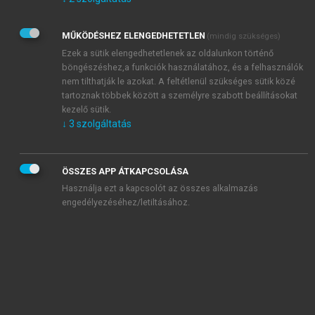
Kérek értesítést az Akadémiai Kiadó Zrt. újdonságairól,
akcióiról.
MŰKÖDÉSHEZ ELENGEDHETETLEN
(mindig szükséges)
Az
Adatkezelési tájékoztatóban
foglaltakat tudomásul
veszem és elfogadom.
Ezek a sütik elengedhetetlenek az oldalunkon történő
Az
Általános vásárlási feltételeket
, valamint a
szotar.net
és a
böngészéshez,a funkciók használatához, és a felhasználók
mersz.hu
oldalak licencszerződéseiben foglaltakat
nem tilthatják le azokat. A feltétlenül szükséges sütik közé
tudomásul veszem és elfogadom.
tartoznak többek között a személyre szabott beállításokat
kezelő sütik.
↓
3
szolgáltatás
KIPRÓBÁLOM
ÖSSZES APP ÁTKAPCSOLÁSA
Használja ezt a kapcsolót az összes alkalmazás
engedélyezéséhez/letiltásához.
MIÉRT ÉRDEMES A MERSZ ONLINE
OKOSKÖNYVTÁRAT HASZNÁLNI?