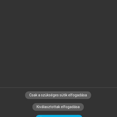
Jelöld meg a számodra fontos részeket, és
készíts
saját
jegyzeteket!
Egyéni előfizetéssel további
MeRSZ+ funkciókat
és
tartalmakat is elérhetsz.
Csak a szükséges sütik elfogadása
SZERZŐKNEK
CÉGEKNEK
KÖNYVTÁROSOKNAK
Kiválasztottak elfogadása
SZERKESZTÉSI ÉS LEKTORÁLÁSI ALAPELVEK