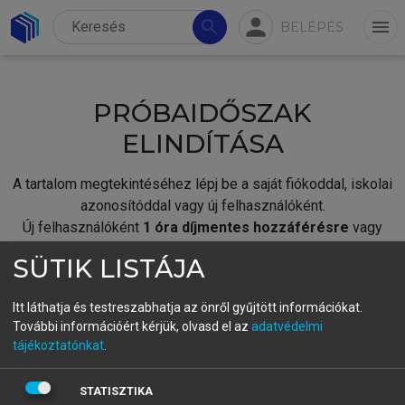
person
search
menu
BELÉPÉS
PRÓBAIDŐSZAK
ELINDÍTÁSA
A tartalom megtekintéséhez lépj be a saját fiókoddal, iskolai
azonosítóddal vagy új felhasználóként.
Új felhasználóként
1 óra díjmentes hozzáférésre
vagy
jogosult.
SÜTIK LISTÁJA
A próbaidőszak elindításához,
jelentkezz
be meglévő
fiókoddal,
vagy hozz létre új fiókot.
Itt láthatja és testreszabhatja az önről gyűjtött információkat.
További információért kérjük, olvasd el az
adatvédelmi
A regisztráció után a
próbaidőszak
automatikusan
elindul.
tájékoztatónkat
.
BELÉPÉS SAJÁT FIÓKKAL
STATISZTIKA