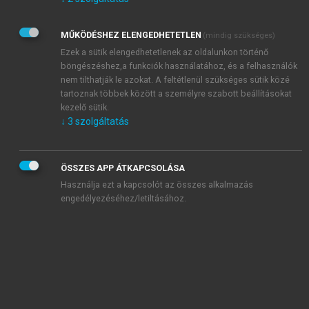
Kérek értesítést az Akadémiai Kiadó Zrt. újdonságairól,
akcióiról.
MŰKÖDÉSHEZ ELENGEDHETETLEN
(mindig szükséges)
Az
Adatkezelési tájékoztatóban
foglaltakat tudomásul
veszem és elfogadom.
Ezek a sütik elengedhetetlenek az oldalunkon történő
Az
Általános vásárlási feltételeket
, valamint a
szotar.net
és a
böngészéshez,a funkciók használatához, és a felhasználók
mersz.hu
oldalak licencszerződéseiben foglaltakat
nem tilthatják le azokat. A feltétlenül szükséges sütik közé
tudomásul veszem és elfogadom.
tartoznak többek között a személyre szabott beállításokat
kezelő sütik.
↓
3
szolgáltatás
KIPRÓBÁLOM
ÖSSZES APP ÁTKAPCSOLÁSA
Használja ezt a kapcsolót az összes alkalmazás
engedélyezéséhez/letiltásához.
MIÉRT ÉRDEMES A MERSZ ONLINE
OKOSKÖNYVTÁRAT HASZNÁLNI?