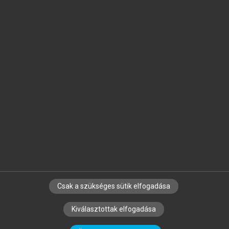
Jelöld meg a számodra fontos részeket, és
készíts
saját
jegyzeteket!
Egyéni előfizetéssel további
MeRSZ+ funkciókat
és
tartalmakat is elérhetsz.
Csak a szükséges sütik elfogadása
SZERZŐKNEK
CÉGEKNEK
KÖNYVTÁROSOKNAK
Kiválasztottak elfogadása
SZERKESZTÉSI ÉS LEKTORÁLÁSI ALAPELVEK