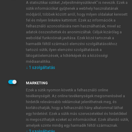
A statisztikai sütiket „teljesítménysütiknek” is nevezik. Ezek a
sütik információkat gyűjtenek a webhely használatának
módjáról, többek között arról, hogy milyen oldalakat keresett
ÚJ FIÓK LÉTREHOZÁSA
fel és milyen linkekre kattintott. Ezek az információk a
1 óra díjmentes hozzáférés
felhasználó azonosítására nem használhatóak, mivel az
adatok összesítettek és anonimizáltak. Céljuk kizárólag a
weboldal funkcióinak javítása. Ezek közé tartoznak a
E-MAIL-CÍM
harmadik féltől származó elemzési szolgáltatásokhoz
tartozó sütik; ilyen elemzési szolgáltatások a
látogatóelemzések, a hőtérképek és a közösségi
NÉV
médiaanalitika.
↓
1
szolgáltatás
JELSZÓ
MARKETING
Ezek a sütik nyomon követik a felhasználó online
tevékenységét. Az online tevékenységek megismerésével a
JELSZÓ ÚJRA
hirdetők relevánsabb reklámokat jeleníthetnek meg, és
korlátozhatják, hogy a felhasználó hány alkalommal láthat
egy hirdetést. Ezek a sütik más szervezetekkel és hirdetőkkel
is megoszthatják ezeket az információkat. Ezek állandó sütik,
Kérek értesítést a MeRSZ újdonságairól, akcióiról.
amelyek szinte mindig egy harmadik féltől származnak.
↓
2
szolgáltatás