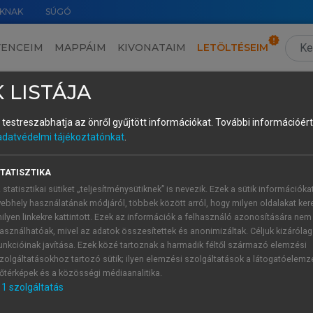
KNAK
SÚGÓ
VENCEIM
MAPPÁIM
KIVONATAIM
LETÖLTÉSEIM
mszögéből
›
1. melléklet. A piacra lépéses kísérlet kiegészítő adatai és elemzései
 LISTÁJA
és testreszabhatja az önről gyűjtött információkat.
További információért 
adatvédelmi tájékoztatónkat
.
TATISZTIKA
 a feladatokban megadott információkat, és megértették és a 
 statisztikai sütiket „teljesítménysütiknek” is nevezik. Ezek a sütik információka
onkénti összehasonlítást tett lehetővé annak tesztelésére
ebhely használatának módjáról, többek között arról, hogy milyen oldalakat kere
 és a rangsorolási logikának a belépők tényleges számára és a
ilyen linkekre kattintott. Ezek az információk a felhasználó azonosítására nem
azt mutatták, hogy a nagyobb piaci kapacitás (K1
vs.
K2, ille
asználhatóak, mivel az adatok összesítettek és anonimizáltak. Céljuk kizáróla
unkcióinak javítása. Ezek közé tartoznak a harmadik féltől származó elemzési
.
K7, illetve K5
vs.
K8) több belépővel jár mind a készség-, 
zolgáltatásokhoz tartozó sütik; ilyen elemzési szolgáltatások a látogatóelemz
ok (K1
vs.
K5, K2
vs.
K6, K3
vs.
K7, illetve K4
vs.
K8) azt is j
őtérképek és a közösségi médiaanalitika.
nem léptek be gyakrabban a készségalapú piacokra, mint a v
1
szolgáltatás