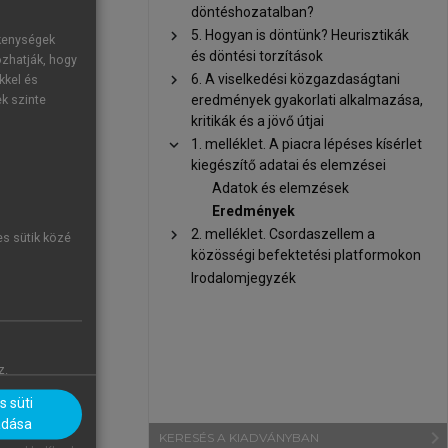
döntéshozatalban?
chevron_right
5. Hogyan is döntünk? Heurisztikák
ékenységek
és döntési torzítások
ozhatják, hogy
chevron_right
6. A viselkedési közgazdaságtani
kkel és
sekkel
eredmények gyakorlati alkalmazása,
ek szinte
kritikák és a jövő útjai
chevron_right
1. melléklet. A piacra lépéses kísérlet
kiegészítő adatai és elemzései
Adatok és elemzések
Eredmények
chevron_right
2. melléklet. Csordaszellem a
es sütik közé
közösségi befektetési platformokon
Irodalomjegyzék
z.
 süti
adása
navigate_next
KERESÉS A KIADVÁNYBAN