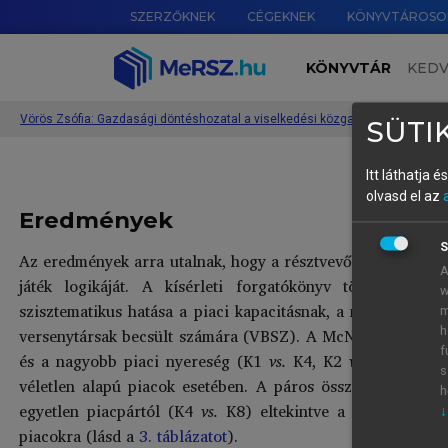
SZERZŐKNEK
CÉGEKNEK
KÖNYVTÁROSO
KÖNYVTÁR
KED
Vörös Zsófia: Gazdasági döntéshozatal a viselkedési közgazdaságtan sze
SÜTIK
Itt láthatja 
olvasd el az
Eredmények
S
Az eredmények arra utalnak, hogy a résztvevők feldolgozták
A
játék logikáját. A kísérleti forgatókönyv több piacpár
w
szisztematikus hatása a piaci kapacitásnak, a nyereségnek
m
versenytársak becsült számára (VBSZ). A McNemar-tesztek 
h
f
és a nagyobb piaci nyereség (K1
vs.
K4, K2
vs.
K3, K6
vs
s
véletlen alapú piacok esetében. A páros összehasonlítás
h
egyetlen piacpártól (K4
vs.
K8) eltekintve a résztvevők 
↓
piacokra (lásd a
3. táblázatot
).