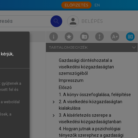
ELŐFIZETÉS
EN
person
search
BELÉPÉS
›
Eredmények
navigate_next
TARTALOMJEGYZÉK
kérjük,
Gazdasági döntéshozatal a
viselkedési közgazdaságtan
szemszögéből
piacra lépési
Impresszum
t gyűjtenek a
, hogy van-e
Előszó
sett fel és
 piacra lépő
1. A könyv összefoglalása, felépítése
chevron_right
2. A viselkedési közgazdaságtan
tve K5
vs.
K6)
g a weboldal
kialakulása
mind pedig a
ések, a
chevron_right
3. A kísérletezés szerepe a
elezték, hogy
viselkedési közgazdaságtanban
életlenalapú
4. Hogyan jutnak a pszichológiai
tényezők szerephez a gazdasági