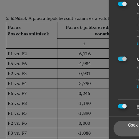
E
3. táblázat.
A piacra lépők becsült száma és a valóban piacra lép
m
a
Páros
Páros t-próba eredményei az E
h
összehasonlítások
vonatkozóan
m
t
Sig
↓
F1 vs. F2
-6,716
0,00
M
F5 vs. F6
-4,984
0,00
E
F2 vs. F3
-0,931
0,35
h
t
F1 vs. F4
-3,790
0,00
↓
F6 vs. F7
0,246
0,80
F5 vs. F8
-1,190
0,23
Ö
F1 vs. F5
-1,890
0,06
H
F2 vs. F6
0,000
1,00
Csak 
F3 vs. F7
-1,088
0,27