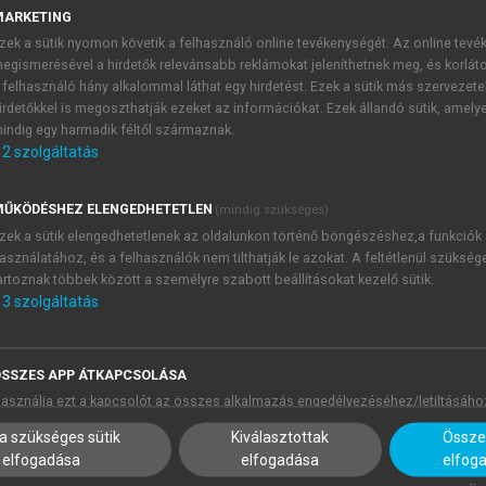
MARKETING
zek a sütik nyomon követik a felhasználó online tevékenységét. Az online tev
ők száma közti különbségek a különböző feladatokban.
egismerésével a hirdetők relevánsabb reklámokat jeleníthetnek meg, és korlát
 felhasználó hány alkalommal láthat egy hirdetést. Ezek a sütik más szervezete
NOP-ra
A McNemar-teszt eredményei a belépési dönté
irdetőkkel is megoszthatják ezeket az információkat. Ezek állandó sütik, amely
kapcsolatban (ANE)
indig egy harmadik féltől származnak.
.
Sig.
2
szolgáltatás
0
0,000
ŰKÖDÉSHEZ ELENGEDHETETLEN
(mindig szükséges)
0
0,000
zek a sütik elengedhetetlenek az oldalunkon történő böngészéshez,a funkciók
3
0,001
asználatához, és a felhasználók nem tilthatják le azokat. A feltétlenül szükség
artoznak többek között a személyre szabott beállításokat kezelő sütik.
0
0,000
3
szolgáltatás
6
0,007
6
0,000
SSZES APP ÁTKAPCSOLÁSA
0
1,000
asználja ezt a kapcsolót az összes alkalmazás engedélyezéséhez/letiltásáho
0
1,000
a szükséges sütik
Kiválasztottak
Összes
8
0,608
elfogadása
elfogadása
elfog