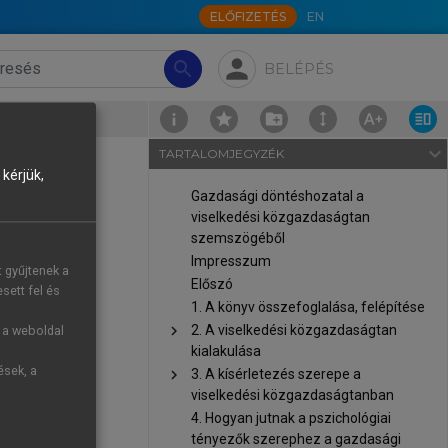
ELŐFIZETÉS
EN
person
search
BELÉPÉS
navigate_next
TARTALOMJEGYZÉK
kérjük,
Gazdasági döntéshozatal a
viselkedési közgazdaságtan
szemszögéből
Impresszum
s 2021 május
t gyűjtenek a
Előszó
edményét nem
sett fel és
1. A könyv összefoglalása, felépítése
A kísérletben
chevron_right
2. A viselkedési közgazdaságtan
g a weboldal
i befektetői
kialakulása
órás=12,398),
ések, a
chevron_right
3. A kísérletezés szerepe a
.
viselkedési közgazdaságtanban
4. Hogyan jutnak a pszichológiai
tényezők szerephez a gazdasági