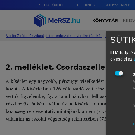
SZERZŐKNEK
CÉGEKNEK
KÖNYVTÁROSO
KÖNYVTÁR
KED
Vörös Zsófia: Gazdasági döntéshozatal a viselkedési közgazdaságtan sze
SÜTIK
Itt láthatja 
olvasd el az
2. melléklet. Csordaszellem a kö
S
A kísérlet egy nagyobb, pénzügyi viselkedést vizsgáló haz
A
között. A kísérletben 126 válaszadó vett részt, ugyanakko
w
m
vettük figyelembe, így a tanulmányban felhasznált véletlen 
h
résztvevők önként vállalták a kísérlet online kitöltésé
f
közösség reprezentatív mintájának a nem (a válaszadók 62,4
s
valamint az iskolai végzettség tekintetében (73,5 százaléka
h
↓