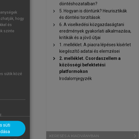
döntéshozatalban?
chevron_right
5. Hogyan is döntünk? Heurisztikák
ékenységek
és döntési torzítások
ozhatják, hogy
chevron_right
6. A viselkedési közgazdaságtani
kkel és
eredmények gyakorlati alkalmazása,
ek szinte
kritikák és a jövő útjai
chevron_right
1. melléklet. A piacra lépéses kísérlet
kiegészítő adatai és elemzései
chevron_right
2. melléklet. Csordaszellem a
közösségi befektetési
platformokon
es sütik közé
Irodalomjegyzék
z.
 süti
adása
navigate_next
KERESÉS A KIADVÁNYBAN