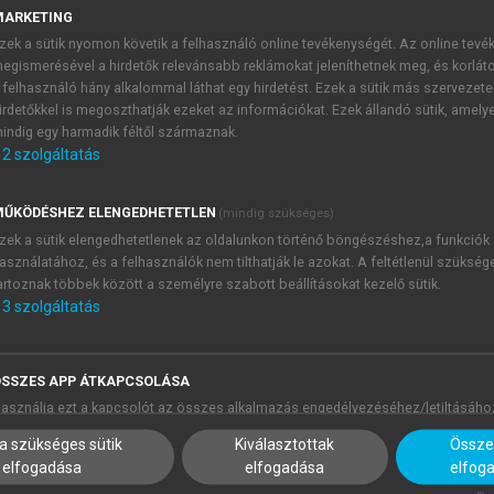
MARKETING
zek a sütik nyomon követik a felhasználó online tevékenységét. Az online tev
egismerésével a hirdetők relevánsabb reklámokat jeleníthetnek meg, és korlát
 felhasználó hány alkalommal láthat egy hirdetést. Ezek a sütik más szervezete
irdetőkkel is megoszthatják ezeket az információkat. Ezek állandó sütik, amely
indig egy harmadik féltől származnak.
2
szolgáltatás
ŰKÖDÉSHEZ ELENGEDHETETLEN
(mindig szükséges)
zek a sütik elengedhetetlenek az oldalunkon történő böngészéshez,a funkciók
asználatához, és a felhasználók nem tilthatják le azokat. A feltétlenül szükség
artoznak többek között a személyre szabott beállításokat kezelő sütik.
3
szolgáltatás
SSZES APP ÁTKAPCSOLÁSA
asználja ezt a kapcsolót az összes alkalmazás engedélyezéséhez/letiltásáho
a szükséges sütik
Kiválasztottak
Összes
elfogadása
elfogadása
elfog