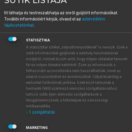
A vénás rendszer élettana
Itt láthatja és testreszabhatja az önről gyűjtött információkat.
További információért kérjük, olvasd el az
adatvédelmi
tájékoztatónkat
.
menu_book
OLVASÁS
STATISZTIKA
A statisztikai sütiket „teljesítménysütiknek” is nevezik. Ezek a
sütik információkat gyűjtenek a webhely használatának
9. A vénatónus
módjáról, többek között arról, hogy milyen oldalakat keresett
fel és milyen linkekre kattintott. Ezek az információk a
szabályozásának vázlatos
felhasználó azonosítására nem használhatóak, mivel az
adatok összesítettek és anonimizáltak. Céljuk kizárólag a
áttekintése
weboldal funkcióinak javítása. Ezek közé tartoznak a
harmadik féltől származó elemzési szolgáltatásokhoz
A 2. fejezetben felsorolt véna funkciókat, hasonlóan
tartozó sütik; ilyen elemzési szolgáltatások a
az artériákéhoz, különböző célirányított –
látogatóelemzések, a hőtérképek és a közösségi
médiaanalitika.
hierarchnikusan és heterarchikusan szerveződött –
↓
1
szolgáltatás
élettani szabályozó mechanizmusok kontrollálják,
jelentős részben a
símaizomzat tónusának
differenciált
MARKETING
szabályozása révén. Az összes mechanizmus