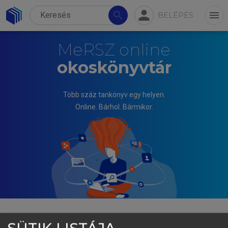
person
search
menu
BELÉPÉS
MeRSZ online
okoskönyvtár
Több száz tankönyv egy helyen.
Online. Bárhol. Bármikor.
SÜTIK LISTÁJA
MONOS EMIL