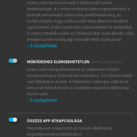
Ezek a sütik nyomon követik a felhasználó online
részletes bemutatása messze meghaladja e jegyzet
tevékenységét. Az online tevékenységek megismerésével a
kereteit. Ezek vázlatos felsorolása, logikus
hirdetők relevánsabb reklámokat jeleníthetnek meg, és
csoportosításban, önmagában is jelzi, hogy milyen
korlátozhatják, hogy a felhasználó hány alkalommal láthat
sokrétű, bonyolult, térben és időben elosztott
egy hirdetést. Ezek a sütik más szervezetekkel és hirdetőkkel
kölcsönhatásokkal működnek.
is megoszthatják ezeket az információkat. Ezek állandó sütik,
amelyek szinte mindig egy harmadik féltől származnak.
↓
2
szolgáltatás
MŰKÖDÉSHEZ ELENGEDHETETLEN
(mindig szükséges)
Ezek a sütik elengedhetetlenek az oldalunkon történő
böngészéshez,a funkciók használatához, és a felhasználók
nem tilthatják le azokat. A feltétlenül szükséges sütik közé
tartoznak többek között a személyre szabott beállításokat
kezelő sütik.
↓
3
szolgáltatás
ÖSSZES APP ÁTKAPCSOLÁSA
Használja ezt a kapcsolót az összes alkalmazás
engedélyezéséhez/letiltásához.