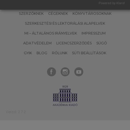
Powered by Klaro!
SZERZŐKNEK
CÉGEKNEK
KÖNYVTÁROSOKNAK
SZERKESZTÉSI ÉS LEKTORÁLÁSI ALAPELVEK
MI – ÁLTALÁNOS IRÁNYELVEK
IMPRESSZUM
ADATVÉDELEM
LICENCSZERZŐDÉS
SÚGÓ
GYIK
BLOG
RÓLUNK
SÜTI BEÁLLÍTÁSOK
Verzió: 2.7.2