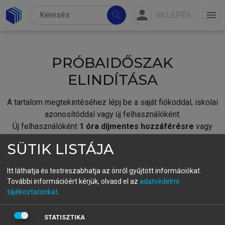
person
search
menu
BELÉPÉS
PRÓBAIDŐSZAK
ELINDÍTÁSA
A tartalom megtekintéséhez lépj be a saját fiókoddal, iskolai
azonosítóddal vagy új felhasználóként.
Új felhasználóként
1 óra díjmentes hozzáférésre
vagy
jogosult.
SÜTIK LISTÁJA
A próbaidőszak elindításához,
jelentkezz
be meglévő
fiókoddal,
vagy hozz létre új fiókot.
Itt láthatja és testreszabhatja az önről gyűjtött információkat.
További információért kérjük, olvasd el az
adatvédelmi
A regisztráció után a
próbaidőszak
automatikusan
elindul.
tájékoztatónkat
.
BELÉPÉS SAJÁT FIÓKKAL
STATISZTIKA