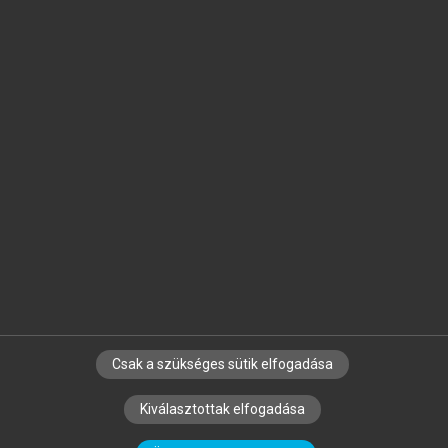
Jelöld meg a számodra fontos részeket, és
készíts
saját
jegyzeteket!
Egyéni előfizetéssel további
MeRSZ+ funkciókat
és
tartalmakat is elérhetsz.
Csak a szükséges sütik elfogadása
SZERZŐKNEK
CÉGEKNEK
KÖNYVTÁROSOKNAK
Kiválasztottak elfogadása
SZERKESZTÉSI ÉS LEKTORÁLÁSI ALAPELVEK