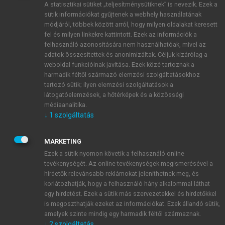
A statisztikai sütiket „teljesítménysütiknek” is nevezik. Ezek a
sütik információkat gyűjtenek a webhely használatának
módjáról, többek között arról, hogy milyen oldalakat keresett
ÚJ FIÓK LÉTREHOZÁSA
fel és milyen linkekre kattintott. Ezek az információk a
1 óra díjmentes hozzáférés
felhasználó azonosítására nem használhatóak, mivel az
adatok összesítettek és anonimizáltak. Céljuk kizárólag a
weboldal funkcióinak javítása. Ezek közé tartoznak a
E-MAIL-CÍM
harmadik féltől származó elemzési szolgáltatásokhoz
tartozó sütik; ilyen elemzési szolgáltatások a
látogatóelemzések, a hőtérképek és a közösségi
NÉV
médiaanalitika.
↓
1
szolgáltatás
JELSZÓ
MARKETING
Ezek a sütik nyomon követik a felhasználó online
tevékenységét. Az online tevékenységek megismerésével a
JELSZÓ ÚJRA
hirdetők relevánsabb reklámokat jeleníthetnek meg, és
korlátozhatják, hogy a felhasználó hány alkalommal láthat
egy hirdetést. Ezek a sütik más szervezetekkel és hirdetőkkel
is megoszthatják ezeket az információkat. Ezek állandó sütik,
Kérek értesítést a MeRSZ újdonságairól, akcióiról.
amelyek szinte mindig egy harmadik féltől származnak.
↓
2
szolgáltatás