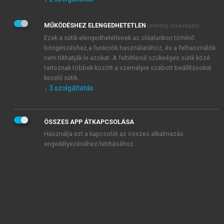
Kérek értesítést az Akadémiai Kiadó Zrt. újdonságairól,
akcióiról.
MŰKÖDÉSHEZ ELENGEDHETETLEN
(mindig szükséges)
Az
Adatkezelési tájékoztatóban
foglaltakat tudomásul
veszem és elfogadom.
Ezek a sütik elengedhetetlenek az oldalunkon történő
Az
Általános vásárlási feltételeket
, valamint a
szotar.net
és a
böngészéshez,a funkciók használatához, és a felhasználók
mersz.hu
oldalak licencszerződéseiben foglaltakat
nem tilthatják le azokat. A feltétlenül szükséges sütik közé
tudomásul veszem és elfogadom.
tartoznak többek között a személyre szabott beállításokat
kezelő sütik.
↓
3
szolgáltatás
KIPRÓBÁLOM
ÖSSZES APP ÁTKAPCSOLÁSA
Használja ezt a kapcsolót az összes alkalmazás
engedélyezéséhez/letiltásához.
MIÉRT ÉRDEMES A MERSZ ONLINE
OKOSKÖNYVTÁRAT HASZNÁLNI?