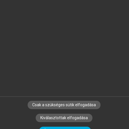
Jelöld meg a számodra fontos részeket, és
készíts
saját
jegyzeteket!
Egyéni előfizetéssel további
MeRSZ+ funkciókat
és
tartalmakat is elérhetsz.
Csak a szükséges sütik elfogadása
SZERZŐKNEK
CÉGEKNEK
KÖNYVTÁROSOKNAK
Kiválasztottak elfogadása
SZERKESZTÉSI ÉS LEKTORÁLÁSI ALAPELVEK