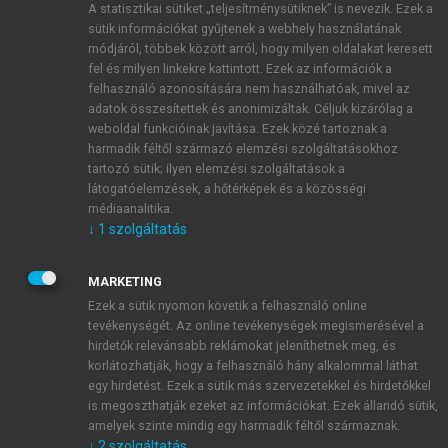
A statisztikai sütiket „teljesítménysütiknek” is nevezik. Ezek a
sütik információkat gyűjtenek a webhely használatának
módjáról, többek között arról, hogy milyen oldalakat keresett
ÚJ FIÓK LÉTREHOZÁSA
fel és milyen linkekre kattintott. Ezek az információk a
1 óra díjmentes hozzáférés
felhasználó azonosítására nem használhatóak, mivel az
adatok összesítettek és anonimizáltak. Céljuk kizárólag a
weboldal funkcióinak javítása. Ezek közé tartoznak a
E-MAIL-CÍM
harmadik féltől származó elemzési szolgáltatásokhoz
tartozó sütik; ilyen elemzési szolgáltatások a
látogatóelemzések, a hőtérképek és a közösségi
NÉV
médiaanalitika.
↓
1
szolgáltatás
JELSZÓ
MARKETING
Ezek a sütik nyomon követik a felhasználó online
tevékenységét. Az online tevékenységek megismerésével a
JELSZÓ ÚJRA
hirdetők relevánsabb reklámokat jeleníthetnek meg, és
korlátozhatják, hogy a felhasználó hány alkalommal láthat
egy hirdetést. Ezek a sütik más szervezetekkel és hirdetőkkel
is megoszthatják ezeket az információkat. Ezek állandó sütik,
Kérek értesítést a MeRSZ újdonságairól, akcióiról.
amelyek szinte mindig egy harmadik féltől származnak.
↓
2
szolgáltatás