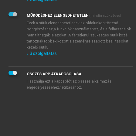
Kérek értesítést az Akadémiai Kiadó Zrt. újdonságairól,
akcióiról.
MŰKÖDÉSHEZ ELENGEDHETETLEN
(mindig szükséges)
Az
Adatkezelési tájékoztatóban
foglaltakat tudomásul
veszem és elfogadom.
Ezek a sütik elengedhetetlenek az oldalunkon történő
Az
Általános vásárlási feltételeket
, valamint a
szotar.net
és a
böngészéshez,a funkciók használatához, és a felhasználók
mersz.hu
oldalak licencszerződéseiben foglaltakat
nem tilthatják le azokat. A feltétlenül szükséges sütik közé
tudomásul veszem és elfogadom.
tartoznak többek között a személyre szabott beállításokat
kezelő sütik.
↓
3
szolgáltatás
KIPRÓBÁLOM
ÖSSZES APP ÁTKAPCSOLÁSA
Használja ezt a kapcsolót az összes alkalmazás
engedélyezéséhez/letiltásához.
MIÉRT ÉRDEMES A MERSZ ONLINE
OKOSKÖNYVTÁRAT HASZNÁLNI?