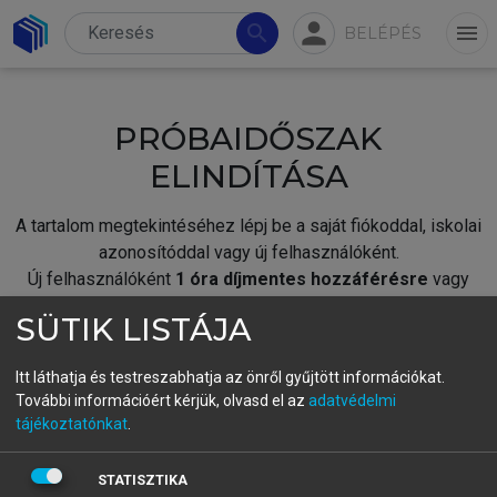
person
search
menu
BELÉPÉS
PRÓBAIDŐSZAK
ELINDÍTÁSA
A tartalom megtekintéséhez lépj be a saját fiókoddal, iskolai
azonosítóddal vagy új felhasználóként.
Új felhasználóként
1 óra díjmentes hozzáférésre
vagy
jogosult.
SÜTIK LISTÁJA
A próbaidőszak elindításához,
jelentkezz
be meglévő
fiókoddal,
vagy hozz létre új fiókot.
Itt láthatja és testreszabhatja az önről gyűjtött információkat.
További információért kérjük, olvasd el az
adatvédelmi
A regisztráció után a
próbaidőszak
automatikusan
elindul.
tájékoztatónkat
.
BELÉPÉS SAJÁT FIÓKKAL
STATISZTIKA