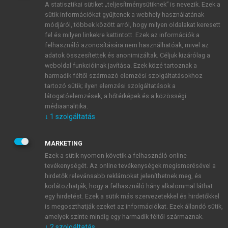
A statisztikai sütiket „teljesítménysütiknek” is nevezik. Ezek a
sütik információkat gyűjtenek a webhely használatának
módjáról, többek között arról, hogy milyen oldalakat keresett
ÚJ FIÓK LÉTREHOZÁSA
fel és milyen linkekre kattintott. Ezek az információk a
1 óra díjmentes hozzáférés
felhasználó azonosítására nem használhatóak, mivel az
adatok összesítettek és anonimizáltak. Céljuk kizárólag a
weboldal funkcióinak javítása. Ezek közé tartoznak a
E-MAIL-CÍM
harmadik féltől származó elemzési szolgáltatásokhoz
tartozó sütik; ilyen elemzési szolgáltatások a
látogatóelemzések, a hőtérképek és a közösségi
NÉV
médiaanalitika.
↓
1
szolgáltatás
JELSZÓ
MARKETING
Ezek a sütik nyomon követik a felhasználó online
tevékenységét. Az online tevékenységek megismerésével a
JELSZÓ ÚJRA
hirdetők relevánsabb reklámokat jeleníthetnek meg, és
korlátozhatják, hogy a felhasználó hány alkalommal láthat
egy hirdetést. Ezek a sütik más szervezetekkel és hirdetőkkel
is megoszthatják ezeket az információkat. Ezek állandó sütik,
Kérek értesítést a MeRSZ újdonságairól, akcióiról.
amelyek szinte mindig egy harmadik féltől származnak.
↓
2
szolgáltatás