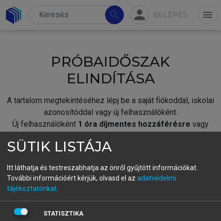
person
search
menu
BELÉPÉS
PRÓBAIDŐSZAK
ELINDÍTÁSA
A tartalom megtekintéséhez lépj be a saját fiókoddal, iskolai
azonosítóddal vagy új felhasználóként.
Új felhasználóként
1 óra díjmentes hozzáférésre
vagy
jogosult.
SÜTIK LISTÁJA
A próbaidőszak elindításához,
jelentkezz
be meglévő
fiókoddal,
vagy hozz létre új fiókot.
Itt láthatja és testreszabhatja az önről gyűjtött információkat.
További információért kérjük, olvasd el az
adatvédelmi
A regisztráció után a
próbaidőszak
automatikusan
elindul.
tájékoztatónkat
.
BELÉPÉS SAJÁT FIÓKKAL
STATISZTIKA