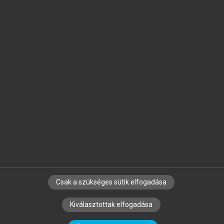
Jelöld meg a számodra fontos részeket, és
készíts
saját
jegyzeteket!
Egyéni előfizetéssel további
MeRSZ+ funkciókat
és
tartalmakat is elérhetsz.
Csak a szükséges sütik elfogadása
SZERZŐKNEK
CÉGEKNEK
KÖNYVTÁROSOKNAK
Kiválasztottak elfogadása
SZERKESZTÉSI ÉS LEKTORÁLÁSI ALAPELVEK