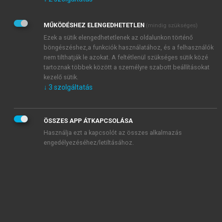
Kérek értesítést az Akadémiai Kiadó Zrt. újdonságairól,
akcióiról.
MŰKÖDÉSHEZ ELENGEDHETETLEN
(mindig szükséges)
Az
Adatkezelési tájékoztatóban
foglaltakat tudomásul
veszem és elfogadom.
Ezek a sütik elengedhetetlenek az oldalunkon történő
Az
Általános vásárlási feltételeket
, valamint a
szotar.net
és a
böngészéshez,a funkciók használatához, és a felhasználók
mersz.hu
oldalak licencszerződéseiben foglaltakat
nem tilthatják le azokat. A feltétlenül szükséges sütik közé
tudomásul veszem és elfogadom.
tartoznak többek között a személyre szabott beállításokat
kezelő sütik.
↓
3
szolgáltatás
KIPRÓBÁLOM
ÖSSZES APP ÁTKAPCSOLÁSA
Használja ezt a kapcsolót az összes alkalmazás
engedélyezéséhez/letiltásához.
MIÉRT ÉRDEMES A MERSZ ONLINE
OKOSKÖNYVTÁRAT HASZNÁLNI?