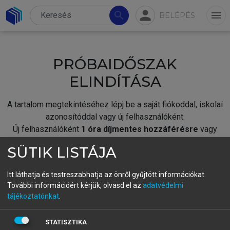
person
search
menu
BELÉPÉS
PRÓBAIDŐSZAK
ELINDÍTÁSA
A tartalom megtekintéséhez lépj be a saját fiókoddal, iskolai
azonosítóddal vagy új felhasználóként.
Új felhasználóként
1 óra díjmentes hozzáférésre
vagy
jogosult.
SÜTIK LISTÁJA
A próbaidőszak elindításához,
jelentkezz
be meglévő
fiókoddal,
vagy hozz létre új fiókot.
Itt láthatja és testreszabhatja az önről gyűjtött információkat.
További információért kérjük, olvasd el az
adatvédelmi
A regisztráció után a
próbaidőszak
automatikusan
elindul.
tájékoztatónkat
.
BELÉPÉS SAJÁT FIÓKKAL
STATISZTIKA