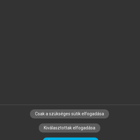
Jelöld meg a számodra fontos részeket, és
készíts
saját
jegyzeteket!
Egyéni előfizetéssel további
MeRSZ+ funkciókat
és
tartalmakat is elérhetsz.
Csak a szükséges sütik elfogadása
SZERZŐKNEK
CÉGEKNEK
KÖNYVTÁROSOKNAK
Kiválasztottak elfogadása
SZERKESZTÉSI ÉS LEKTORÁLÁSI ALAPELVEK