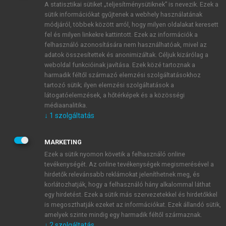
A statisztikai sütiket „teljesítménysütiknek” is nevezik. Ezek a
sütik információkat gyűjtenek a webhely használatának
módjáról, többek között arról, hogy milyen oldalakat keresett
ÚJ FIÓK LÉTREHOZÁSA
fel és milyen linkekre kattintott. Ezek az információk a
1 óra díjmentes hozzáférés
felhasználó azonosítására nem használhatóak, mivel az
adatok összesítettek és anonimizáltak. Céljuk kizárólag a
weboldal funkcióinak javítása. Ezek közé tartoznak a
E-MAIL-CÍM
harmadik féltől származó elemzési szolgáltatásokhoz
tartozó sütik; ilyen elemzési szolgáltatások a
látogatóelemzések, a hőtérképek és a közösségi
NÉV
médiaanalitika.
↓
1
szolgáltatás
JELSZÓ
MARKETING
Ezek a sütik nyomon követik a felhasználó online
tevékenységét. Az online tevékenységek megismerésével a
JELSZÓ ÚJRA
hirdetők relevánsabb reklámokat jeleníthetnek meg, és
korlátozhatják, hogy a felhasználó hány alkalommal láthat
egy hirdetést. Ezek a sütik más szervezetekkel és hirdetőkkel
is megoszthatják ezeket az információkat. Ezek állandó sütik,
Kérek értesítést a MeRSZ újdonságairól, akcióiról.
amelyek szinte mindig egy harmadik féltől származnak.
↓
2
szolgáltatás