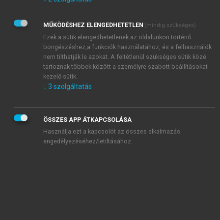
Kérek értesítést az Akadémiai Kiadó Zrt. újdonságairól,
akcióiról.
MŰKÖDÉSHEZ ELENGEDHETETLEN
(mindig szükséges)
Az
Adatkezelési tájékoztatóban
foglaltakat tudomásul
veszem és elfogadom.
Ezek a sütik elengedhetetlenek az oldalunkon történő
Az
Általános vásárlási feltételeket
, valamint a
szotar.net
és a
böngészéshez,a funkciók használatához, és a felhasználók
mersz.hu
oldalak licencszerződéseiben foglaltakat
nem tilthatják le azokat. A feltétlenül szükséges sütik közé
tudomásul veszem és elfogadom.
tartoznak többek között a személyre szabott beállításokat
kezelő sütik.
↓
3
szolgáltatás
KIPRÓBÁLOM
ÖSSZES APP ÁTKAPCSOLÁSA
Használja ezt a kapcsolót az összes alkalmazás
engedélyezéséhez/letiltásához.
MIÉRT ÉRDEMES A MERSZ ONLINE
OKOSKÖNYVTÁRAT HASZNÁLNI?