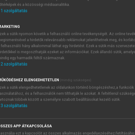
őtérképek és a közösségi médiaanalitika.
E-MAIL-CÍM
1
szolgáltatás
MARKETING
NÉV
zek a sütik nyomon követik a felhasználó online tevékenységét. Az online tev
egismerésével a hirdetők relevánsabb reklámokat jeleníthetnek meg, és korlát
 felhasználó hány alkalommal láthat egy hirdetést. Ezek a sütik más szervezete
JELSZÓ
irdetőkkel is megoszthatják ezeket az információkat. Ezek állandó sütik, amely
indig egy harmadik féltől származnak.
2
szolgáltatás
JELSZÓ ÚJRA
PÉS
ŰKÖDÉSHEZ ELENGEDHETETLEN
(mindig szükséges)
zek a sütik elengedhetetlenek az oldalunkon történő böngészéshez,a funkciók
asználatához, és a felhasználók nem tilthatják le azokat. A feltétlenül szükség
Kérek értesítést a MeRSZ új
artoznak többek között a személyre szabott beállításokat kezelő sütik.
Kérek értesítést az Akadémi
3
szolgáltatás
akcióiról.
 VAGY?
Az
Adatkezelési tájékozta
yi azonosítóval
veszem és elfogadom.
SSZES APP ÁTKAPCSOLÁSA
Az
Általános vásárlási felt
asználja ezt a kapcsolót az összes alkalmazás engedélyezéséhez/letiltásáho