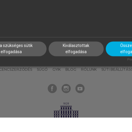
nyokat, hogy bármikor azonnal
részeket, és
készíts
saj
hozzájuk férhess!
jegyzeteket!
a szükséges sütik
Kiválasztottak
Összes
elfogadása
elfogadása
elfog
KNAK
SZERKESZTÉSI ÉS LEKTORÁLÁSI ALAPELVEK
MI – ÁLTALÁNOS
Pow
ICENCSZERZŐDÉS
SÚGÓ
GYIK
BLOG
RÓLUNK
SÜTI BEÁLLÍTÁS