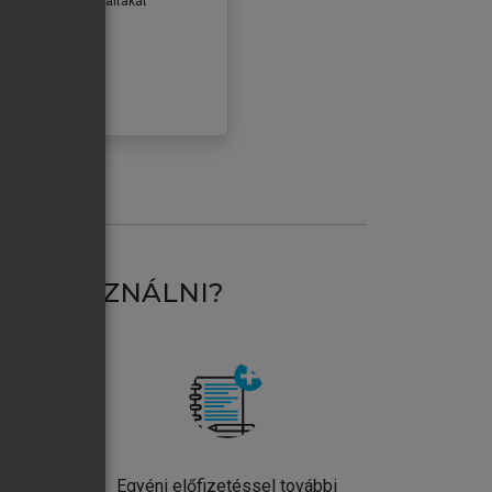
erződéseiben foglaltakat
ogadom.
ÓBÁLOM
AT HASZNÁLNI?
ntos
Egyéni előfizetéssel további