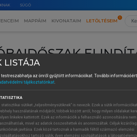
KNAK
SÚGÓ
VENCEIM
MAPPÁIM
KIVONATAIM
LETÖLTÉSEIM
ÓBAIDŐSZAK ELINDÍT
 LISTÁJA
intéséhez lépj be a saját fiókoddal, iskolai azonosítóddal vagy ú
és testreszabhatja az önről gyűjtött információkat.
További információért 
Új felhasználóként
1 óra díjmentes hozzáférésre
vagy jogosult
adatvédelmi tájékoztatónkat
.
k elindításához,
jelentkezz
be meglévő fiókoddal,
vagy hozz lé
A regisztráció után a
próbaidőszak
automatikusan
elindul.
TATISZTIKA
 statisztikai sütiket „teljesítménysütiknek” is nevezik. Ezek a sütik információka
ebhely használatának módjáról, többek között arról, hogy milyen oldalakat kere
ilyen linkekre kattintott. Ezek az információk a felhasználó azonosítására nem
ÚJ FIÓK 
ÁT FIÓKKAL
asználhatóak, mivel az adatok összesítettek és anonimizáltak. Céljuk kizáróla
1 óra díjme
unkcióinak javítása. Ezek közé tartoznak a harmadik féltől származó elemzési
zolgáltatásokhoz tartozó sütik; ilyen elemzési szolgáltatások a látogatóelemz