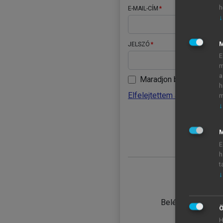
h
E-MAIL-CÍM
↓
JELSZÓ
E
m
a
Maradjon belépve
h
Elfelejtettem a jelszavamat
m
↓
BELÉ
M
E
h
t
↓
TANULÓ
Belépés intézmén
Ö
H