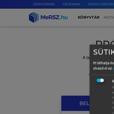
SZERZŐKNEK
CÉGEKNEK
KÖNYVTÁROSO
KÖNYVTÁR
KED
PR
SÜTIK
A tartalom megtek
Itt láthatja 
olvasd el az
A próbaidősza
S
A
w
m
BELÉPÉS SAJ
h
f
s