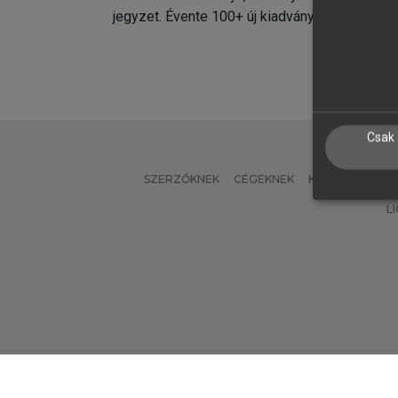
jegyzet. Évente 100+ új kiadvány.
kiadvá
Csak 
SZERZŐKNEK
CÉGEKNEK
KÖNYVTÁROSO
L
Verzió: 2.7.2