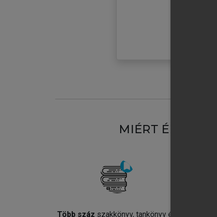
MIÉRT ÉRDEME
Több száz
szakkönyv, tankönyv és
Jel