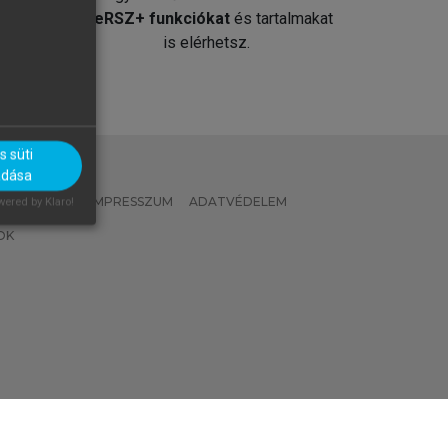
át
MeRSZ+ funkciókat
és tartalmakat
is elérhetsz.
 süti
adása
 IRÁNYELVEK
IMPRESSZUM
ADATVÉDELEM
ered by Klaro!
OK