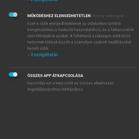
Kérek értesítést az Akadémiai Kiadó Zrt. újdonságairól,
akcióiról.
MŰKÖDÉSHEZ ELENGEDHETETLEN
(mindig szükséges)
Az
Adatkezelési tájékoztatóban
foglaltakat tudomásul
veszem és elfogadom.
Ezek a sütik elengedhetetlenek az oldalunkon történő
Az
Általános vásárlási feltételeket
, valamint a
szotar.net
és a
böngészéshez,a funkciók használatához, és a felhasználók
mersz.hu
oldalak licencszerződéseiben foglaltakat
nem tilthatják le azokat. A feltétlenül szükséges sütik közé
tudomásul veszem és elfogadom.
tartoznak többek között a személyre szabott beállításokat
kezelő sütik.
↓
3
szolgáltatás
KIPRÓBÁLOM
ÖSSZES APP ÁTKAPCSOLÁSA
Használja ezt a kapcsolót az összes alkalmazás
engedélyezéséhez/letiltásához.
MIÉRT ÉRDEMES A MERSZ ONLINE
OKOSKÖNYVTÁRAT HASZNÁLNI?