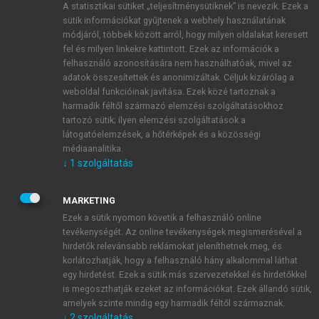
A statisztikai sütiket „teljesítménysütiknek” is nevezik. Ezek a
sütik információkat gyűjtenek a webhely használatának
módjáról, többek között arról, hogy milyen oldalakat keresett
ÚJ FIÓK LÉTREHOZÁSA
fel és milyen linkekre kattintott. Ezek az információk a
1 óra díjmentes hozzáférés
felhasználó azonosítására nem használhatóak, mivel az
adatok összesítettek és anonimizáltak. Céljuk kizárólag a
weboldal funkcióinak javítása. Ezek közé tartoznak a
E-MAIL-CÍM
harmadik féltől származó elemzési szolgáltatásokhoz
tartozó sütik; ilyen elemzési szolgáltatások a
látogatóelemzések, a hőtérképek és a közösségi
NÉV
médiaanalitika.
↓
1
szolgáltatás
JELSZÓ
MARKETING
Ezek a sütik nyomon követik a felhasználó online
tevékenységét. Az online tevékenységek megismerésével a
JELSZÓ ÚJRA
hirdetők relevánsabb reklámokat jeleníthetnek meg, és
korlátozhatják, hogy a felhasználó hány alkalommal láthat
egy hirdetést. Ezek a sütik más szervezetekkel és hirdetőkkel
is megoszthatják ezeket az információkat. Ezek állandó sütik,
Kérek értesítést a MeRSZ újdonságairól, akcióiról.
amelyek szinte mindig egy harmadik féltől származnak.
↓
2
szolgáltatás