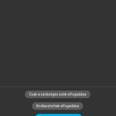
Jelöld meg a számodra fontos részeket, és
készíts
saját
jegyzeteket!
Egyéni előfizetéssel további
MeRSZ+ funkciókat
és
tartalmakat is elérhetsz.
Csak a szükséges sütik elfogadása
SZERZŐKNEK
CÉGEKNEK
KÖNYVTÁROSOKNAK
Kiválasztottak elfogadása
SZERKESZTÉSI ÉS LEKTORÁLÁSI ALAPELVEK