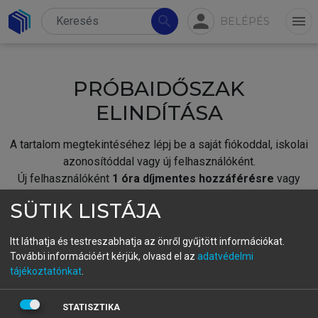
person
search
menu
BELÉPÉS
PRÓBAIDŐSZAK
ELINDÍTÁSA
A tartalom megtekintéséhez lépj be a saját fiókoddal, iskolai
azonosítóddal vagy új felhasználóként.
Új felhasználóként
1 óra díjmentes hozzáférésre
vagy
jogosult.
SÜTIK LISTÁJA
A próbaidőszak elindításához,
jelentkezz
be meglévő
fiókoddal,
vagy hozz létre új fiókot.
Itt láthatja és testreszabhatja az önről gyűjtött információkat.
További információért kérjük, olvasd el az
adatvédelmi
A regisztráció után a
próbaidőszak
automatikusan
elindul.
tájékoztatónkat
.
BELÉPÉS SAJÁT FIÓKKAL
STATISZTIKA