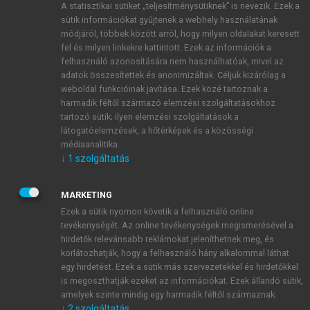
A statisztikai sütiket „teljesítménysütiknek” is nevezik. Ezek a
sütik információkat gyűjtenek a webhely használatának
módjáról, többek között arról, hogy milyen oldalakat keresett
ÚJ FIÓK LÉTREHOZÁSA
fel és milyen linkekre kattintott. Ezek az információk a
1 óra díjmentes hozzáférés
felhasználó azonosítására nem használhatóak, mivel az
adatok összesítettek és anonimizáltak. Céljuk kizárólag a
weboldal funkcióinak javítása. Ezek közé tartoznak a
E-MAIL-CÍM
harmadik féltől származó elemzési szolgáltatásokhoz
tartozó sütik; ilyen elemzési szolgáltatások a
látogatóelemzések, a hőtérképek és a közösségi
NÉV
médiaanalitika.
↓
1
szolgáltatás
JELSZÓ
MARKETING
Ezek a sütik nyomon követik a felhasználó online
tevékenységét. Az online tevékenységek megismerésével a
JELSZÓ ÚJRA
hirdetők relevánsabb reklámokat jeleníthetnek meg, és
korlátozhatják, hogy a felhasználó hány alkalommal láthat
egy hirdetést. Ezek a sütik más szervezetekkel és hirdetőkkel
is megoszthatják ezeket az információkat. Ezek állandó sütik,
Kérek értesítést a MeRSZ újdonságairól, akcióiról.
amelyek szinte mindig egy harmadik féltől származnak.
↓
2
szolgáltatás