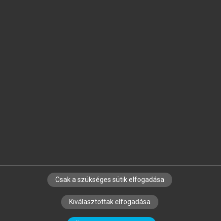
Jelöld meg a számodra fontos részeket, és
készíts
saját
jegyzeteket!
Egyéni előfizetéssel további
MeRSZ+ funkciókat
és
tartalmakat is elérhetsz.
Csak a szükséges sütik elfogadása
SZERZŐKNEK
CÉGEKNEK
KÖNYVTÁROSOKNAK
Kiválasztottak elfogadása
SZERKESZTÉSI ÉS LEKTORÁLÁSI ALAPELVEK