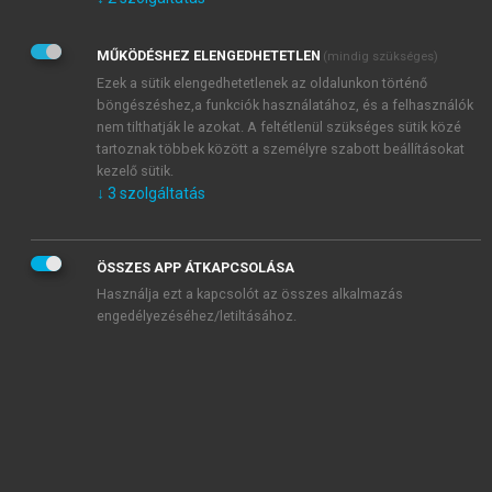
Kérek értesítést az Akadémiai Kiadó Zrt. újdonságairól,
akcióiról.
MŰKÖDÉSHEZ ELENGEDHETETLEN
(mindig szükséges)
Az
Adatkezelési tájékoztatóban
foglaltakat tudomásul
veszem és elfogadom.
Ezek a sütik elengedhetetlenek az oldalunkon történő
Az
Általános vásárlási feltételeket
, valamint a
szotar.net
és a
böngészéshez,a funkciók használatához, és a felhasználók
mersz.hu
oldalak licencszerződéseiben foglaltakat
nem tilthatják le azokat. A feltétlenül szükséges sütik közé
tudomásul veszem és elfogadom.
tartoznak többek között a személyre szabott beállításokat
kezelő sütik.
↓
3
szolgáltatás
KIPRÓBÁLOM
ÖSSZES APP ÁTKAPCSOLÁSA
Használja ezt a kapcsolót az összes alkalmazás
engedélyezéséhez/letiltásához.
MIÉRT ÉRDEMES A MERSZ ONLINE
OKOSKÖNYVTÁRAT HASZNÁLNI?