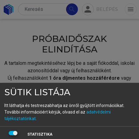
person
search
menu
BELÉPÉS
PRÓBAIDŐSZAK
ELINDÍTÁSA
A tartalom megtekintéséhez lépj be a saját fiókoddal, iskolai
azonosítóddal vagy új felhasználóként.
Új felhasználóként
1 óra díjmentes hozzáférésre
vagy
jogosult.
SÜTIK LISTÁJA
A próbaidőszak elindításához,
jelentkezz
be meglévő
fiókoddal,
vagy hozz létre új fiókot.
Itt láthatja és testreszabhatja az önről gyűjtött információkat.
További információért kérjük, olvasd el az
adatvédelmi
A regisztráció után a
próbaidőszak
automatikusan
elindul.
tájékoztatónkat
.
BELÉPÉS SAJÁT FIÓKKAL
STATISZTIKA