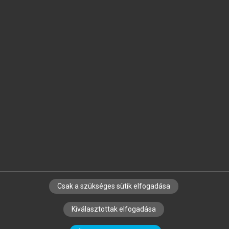
Jelöld meg a számodra fontos részeket, és
készíts
saját
jegyzeteket!
Egyéni előfizetéssel további
MeRSZ+ funkciókat
és
tartalmakat is elérhetsz.
Csak a szükséges sütik elfogadása
SZERZŐKNEK
CÉGEKNEK
KÖNYVTÁROSOKNAK
Kiválasztottak elfogadása
SZERKESZTÉSI ÉS LEKTORÁLÁSI ALAPELVEK