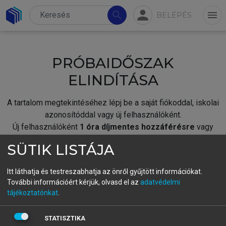
person
search
menu
BELÉPÉS
PRÓBAIDŐSZAK
ELINDÍTÁSA
A tartalom megtekintéséhez lépj be a saját fiókoddal, iskolai
azonosítóddal vagy új felhasználóként.
Új felhasználóként
1 óra díjmentes hozzáférésre
vagy
jogosult.
SÜTIK LISTÁJA
A próbaidőszak elindításához,
jelentkezz
be meglévő
fiókoddal,
vagy hozz létre új fiókot.
Itt láthatja és testreszabhatja az önről gyűjtött információkat.
További információért kérjük, olvasd el az
adatvédelmi
A regisztráció után a
próbaidőszak
automatikusan
elindul.
tájékoztatónkat
.
BELÉPÉS SAJÁT FIÓKKAL
STATISZTIKA