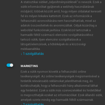
A statisztikai sütiket „teljesítménysütiknek” is nevezik. Ezek a
sütik információkat gyűjtenek a webhely használatának
módjáról, többek között arról, hogy milyen oldalakat keresett
ÚJ FIÓK LÉTREHOZÁSA
fel és milyen linkekre kattintott. Ezek az információk a
1 óra díjmentes hozzáférés
felhasználó azonosítására nem használhatóak, mivel az
adatok összesítettek és anonimizáltak. Céljuk kizárólag a
weboldal funkcióinak javítása. Ezek közé tartoznak a
E-MAIL-CÍM
harmadik féltől származó elemzési szolgáltatásokhoz
tartozó sütik; ilyen elemzési szolgáltatások a
látogatóelemzések, a hőtérképek és a közösségi
NÉV
médiaanalitika.
↓
1
szolgáltatás
JELSZÓ
MARKETING
Ezek a sütik nyomon követik a felhasználó online
tevékenységét. Az online tevékenységek megismerésével a
JELSZÓ ÚJRA
hirdetők relevánsabb reklámokat jeleníthetnek meg, és
korlátozhatják, hogy a felhasználó hány alkalommal láthat
egy hirdetést. Ezek a sütik más szervezetekkel és hirdetőkkel
is megoszthatják ezeket az információkat. Ezek állandó sütik,
Kérek értesítést a MeRSZ újdonságairól, akcióiról.
amelyek szinte mindig egy harmadik féltől származnak.
↓
2
szolgáltatás