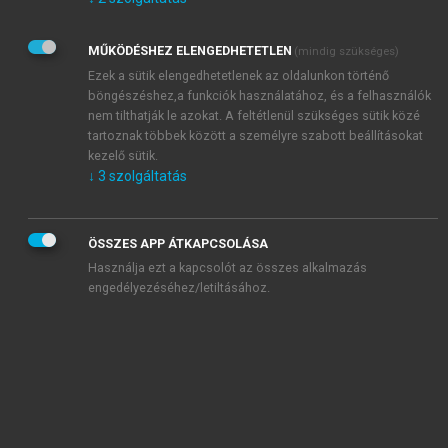
Kérek értesítést az Akadémiai Kiadó Zrt. újdonságairól,
akcióiról.
MŰKÖDÉSHEZ ELENGEDHETETLEN
(mindig szükséges)
Az
Adatkezelési tájékoztatóban
foglaltakat tudomásul
veszem és elfogadom.
Ezek a sütik elengedhetetlenek az oldalunkon történő
Az
Általános vásárlási feltételeket
, valamint a
szotar.net
és a
böngészéshez,a funkciók használatához, és a felhasználók
mersz.hu
oldalak licencszerződéseiben foglaltakat
nem tilthatják le azokat. A feltétlenül szükséges sütik közé
tudomásul veszem és elfogadom.
tartoznak többek között a személyre szabott beállításokat
kezelő sütik.
↓
3
szolgáltatás
KIPRÓBÁLOM
ÖSSZES APP ÁTKAPCSOLÁSA
Használja ezt a kapcsolót az összes alkalmazás
engedélyezéséhez/letiltásához.
MIÉRT ÉRDEMES A MERSZ ONLINE
OKOSKÖNYVTÁRAT HASZNÁLNI?