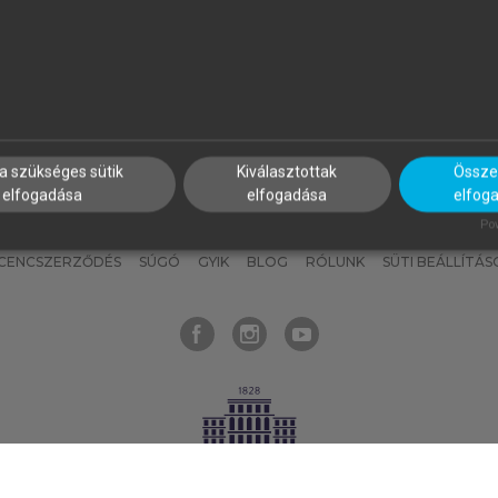
nyokat, hogy bármikor azonnal
részeket, és
készíts
saj
hozzájuk férhess!
jegyzeteket!
a szükséges sütik
Kiválasztottak
Összes
elfogadása
elfogadása
elfog
KNAK
SZERKESZTÉSI ÉS LEKTORÁLÁSI ALAPELVEK
MI – ÁLTALÁNOS
Pow
ICENCSZERZŐDÉS
SÚGÓ
GYIK
BLOG
RÓLUNK
SÜTI BEÁLLÍTÁS