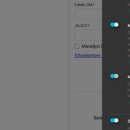
h
E-MAIL-CÍM
↓
JELSZÓ
E
m
a
Maradjon belépve
h
Elfelejtettem a jelszavamat
m
↓
BELÉ
M
E
h
t
↓
TANULÓ
Belépés intézmén
Ö
H