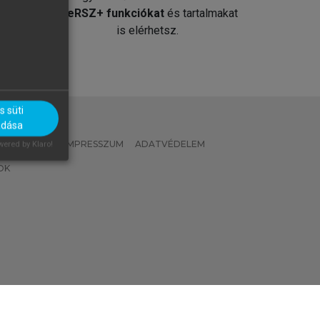
át
MeRSZ+ funkciókat
és tartalmakat
is elérhetsz.
 süti
adása
 IRÁNYELVEK
IMPRESSZUM
ADATVÉDELEM
ered by Klaro!
OK