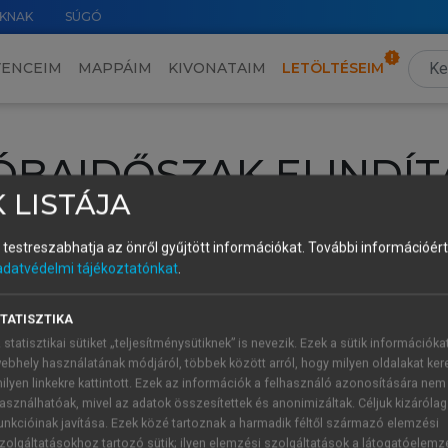
KNAK
SÚGÓ
VENCEIM
MAPPÁIM
KIVONATAIM
LETÖLTÉSEIM
ÓBAIDŐSZAK ELINDÍT
 LISTÁJA
intéséhez lépj be a saját fiókoddal, iskolai azonosítóddal vagy ú
és testreszabhatja az önről gyűjtött információkat.
További információért 
Új felhasználóként
1 óra díjmentes hozzáférésre
vagy jogosult
adatvédelmi tájékoztatónkat
.
k elindításához,
jelentkezz
be meglévő fiókoddal,
vagy hozz lé
A regisztráció után a
próbaidőszak
automatikusan
elindul.
TATISZTIKA
 statisztikai sütiket „teljesítménysütiknek” is nevezik. Ezek a sütik információka
ebhely használatának módjáról, többek között arról, hogy milyen oldalakat kere
ilyen linkekre kattintott. Ezek az információk a felhasználó azonosítására nem
ÚJ FIÓK 
ÁT FIÓKKAL
asználhatóak, mivel az adatok összesítettek és anonimizáltak. Céljuk kizáróla
1 óra díjme
unkcióinak javítása. Ezek közé tartoznak a harmadik féltől származó elemzési
zolgáltatásokhoz tartozó sütik; ilyen elemzési szolgáltatások a látogatóelemz