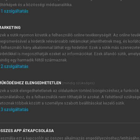
őtérképek és a közösségi médiaanalitika.
E-MAIL-CÍM
1
szolgáltatás
MARKETING
NÉV
zek a sütik nyomon követik a felhasználó online tevékenységét. Az online tev
egismerésével a hirdetők relevánsabb reklámokat jeleníthetnek meg, és korlát
 felhasználó hány alkalommal láthat egy hirdetést. Ezek a sütik más szervezete
JELSZÓ
irdetőkkel is megoszthatják ezeket az információkat. Ezek állandó sütik, amely
indig egy harmadik féltől származnak.
2
szolgáltatás
JELSZÓ ÚJRA
PÉS
ŰKÖDÉSHEZ ELENGEDHETETLEN
(mindig szükséges)
zek a sütik elengedhetetlenek az oldalunkon történő böngészéshez,a funkciók
asználatához, és a felhasználók nem tilthatják le azokat. A feltétlenül szükség
Kérek értesítést a MeRSZ új
artoznak többek között a személyre szabott beállításokat kezelő sütik.
Kérek értesítést az Akadémi
3
szolgáltatás
akcióiról.
 VAGY?
Az
Adatkezelési tájékozta
yi azonosítóval
veszem és elfogadom.
SSZES APP ÁTKAPCSOLÁSA
Az
Általános vásárlási felt
asználja ezt a kapcsolót az összes alkalmazás engedélyezéséhez/letiltásáho