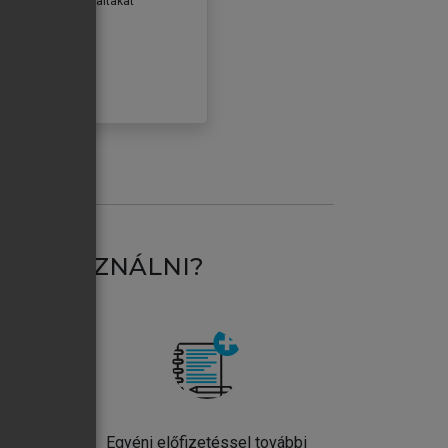
erződéseiben foglaltakat
ogadom.
ÓBÁLOM
AT HASZNÁLNI?
ntos
Egyéni előfizetéssel további