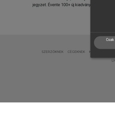
jegyzet. Évente 100+ új kiadvány.
kiadvá
Csak 
SZERZŐKNEK
CÉGEKNEK
KÖNYVTÁROSO
L
Verzió: 2.7.2