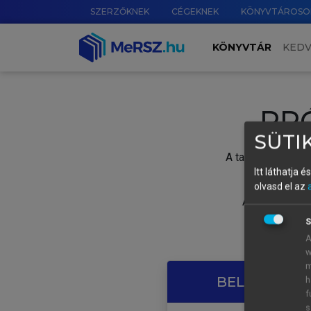
SZERZŐKNEK
CÉGEKNEK
KÖNYVTÁROSO
KÖNYVTÁR
KED
PR
SÜTIK
A tartalom megtek
Itt láthatja 
olvasd el az
A próbaidősza
S
A
w
m
BELÉPÉS SAJ
h
f
s