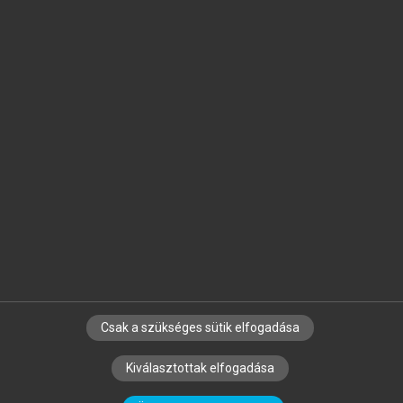
Jelöld meg a számodra fontos részeket, és
készíts
saját
jegyzeteket!
Egyéni előfizetéssel további
MeRSZ+ funkciókat
és
tartalmakat is elérhetsz.
Csak a szükséges sütik elfogadása
SZERZŐKNEK
CÉGEKNEK
KÖNYVTÁROSOKNAK
Kiválasztottak elfogadása
SZERKESZTÉSI ÉS LEKTORÁLÁSI ALAPELVEK