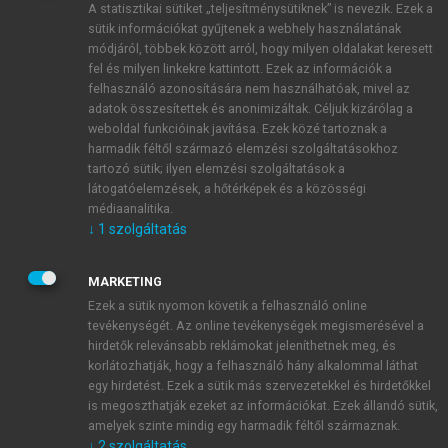
A statisztikai sütiket „teljesítménysütiknek” is nevezik. Ezek a
sütik információkat gyűjtenek a webhely használatának
módjáról, többek között arról, hogy milyen oldalakat keresett
ÚJ FIÓK LÉTREHOZÁSA
fel és milyen linkekre kattintott. Ezek az információk a
1 óra díjmentes hozzáférés
felhasználó azonosítására nem használhatóak, mivel az
adatok összesítettek és anonimizáltak. Céljuk kizárólag a
weboldal funkcióinak javítása. Ezek közé tartoznak a
E-MAIL-CÍM
harmadik féltől származó elemzési szolgáltatásokhoz
tartozó sütik; ilyen elemzési szolgáltatások a
látogatóelemzések, a hőtérképek és a közösségi
NÉV
médiaanalitika.
↓
1
szolgáltatás
JELSZÓ
MARKETING
Ezek a sütik nyomon követik a felhasználó online
tevékenységét. Az online tevékenységek megismerésével a
JELSZÓ ÚJRA
hirdetők relevánsabb reklámokat jeleníthetnek meg, és
korlátozhatják, hogy a felhasználó hány alkalommal láthat
egy hirdetést. Ezek a sütik más szervezetekkel és hirdetőkkel
is megoszthatják ezeket az információkat. Ezek állandó sütik,
Kérek értesítést a MeRSZ újdonságairól, akcióiról.
amelyek szinte mindig egy harmadik féltől származnak.
↓
2
szolgáltatás