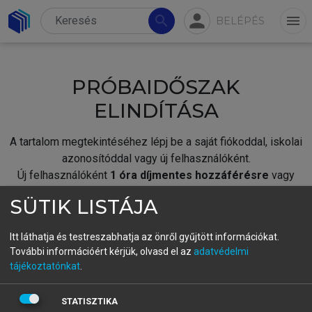
person
search
menu
BELÉPÉS
PRÓBAIDŐSZAK
ELINDÍTÁSA
A tartalom megtekintéséhez lépj be a saját fiókoddal, iskolai
azonosítóddal vagy új felhasználóként.
Új felhasználóként
1 óra díjmentes hozzáférésre
vagy
jogosult.
SÜTIK LISTÁJA
A próbaidőszak elindításához,
jelentkezz
be meglévő
fiókoddal,
vagy hozz létre új fiókot.
Itt láthatja és testreszabhatja az önről gyűjtött információkat.
További információért kérjük, olvasd el az
adatvédelmi
A regisztráció után a
próbaidőszak
automatikusan
elindul.
tájékoztatónkat
.
BELÉPÉS SAJÁT FIÓKKAL
STATISZTIKA