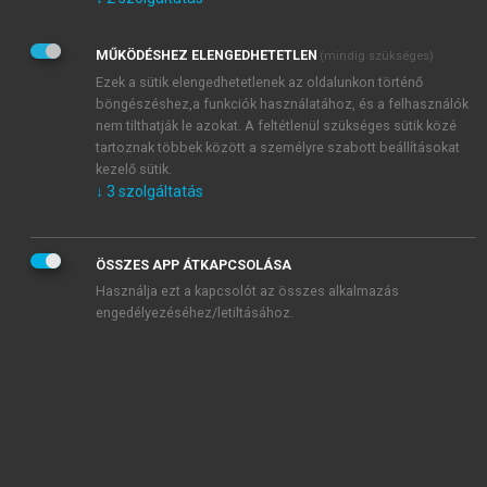
Kérek értesítést az Akadémiai Kiadó Zrt. újdonságairól,
akcióiról.
MŰKÖDÉSHEZ ELENGEDHETETLEN
(mindig szükséges)
Az
Adatkezelési tájékoztatóban
foglaltakat tudomásul
veszem és elfogadom.
Ezek a sütik elengedhetetlenek az oldalunkon történő
Az
Általános vásárlási feltételeket
, valamint a
szotar.net
és a
böngészéshez,a funkciók használatához, és a felhasználók
mersz.hu
oldalak licencszerződéseiben foglaltakat
nem tilthatják le azokat. A feltétlenül szükséges sütik közé
tudomásul veszem és elfogadom.
tartoznak többek között a személyre szabott beállításokat
kezelő sütik.
↓
3
szolgáltatás
KIPRÓBÁLOM
ÖSSZES APP ÁTKAPCSOLÁSA
Használja ezt a kapcsolót az összes alkalmazás
engedélyezéséhez/letiltásához.
MIÉRT ÉRDEMES A MERSZ ONLINE
OKOSKÖNYVTÁRAT HASZNÁLNI?