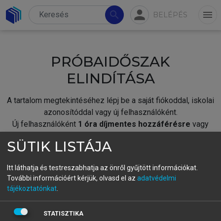
person
search
menu
BELÉPÉS
PRÓBAIDŐSZAK
ELINDÍTÁSA
A tartalom megtekintéséhez lépj be a saját fiókoddal, iskolai
azonosítóddal vagy új felhasználóként.
Új felhasználóként
1 óra díjmentes hozzáférésre
vagy
jogosult.
SÜTIK LISTÁJA
A próbaidőszak elindításához,
jelentkezz
be meglévő
fiókoddal,
vagy hozz létre új fiókot.
Itt láthatja és testreszabhatja az önről gyűjtött információkat.
További információért kérjük, olvasd el az
adatvédelmi
A regisztráció után a
próbaidőszak
automatikusan
elindul.
tájékoztatónkat
.
BELÉPÉS SAJÁT FIÓKKAL
STATISZTIKA