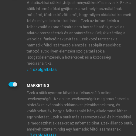
A statisztikai sütiket „teljesítménysütiknek” is nevezik. Ezek a
sütik információkat gyűjtenek a webhely használatának
módjáról, többek között arról, hogy milyen oldalakat keresett
ÚJ FIÓK LÉTREHOZÁSA
fel és milyen linkekre kattintott. Ezek az információk a
1 óra díjmentes hozzáférés
felhasználó azonosítására nem használhatóak, mivel az
adatok összesítettek és anonimizáltak. Céljuk kizárólag a
weboldal funkcióinak javítása. Ezek közé tartoznak a
E-MAIL-CÍM
harmadik féltől származó elemzési szolgáltatásokhoz
tartozó sütik; ilyen elemzési szolgáltatások a
látogatóelemzések, a hőtérképek és a közösségi
NÉV
médiaanalitika.
↓
1
szolgáltatás
JELSZÓ
MARKETING
Ezek a sütik nyomon követik a felhasználó online
tevékenységét. Az online tevékenységek megismerésével a
JELSZÓ ÚJRA
hirdetők relevánsabb reklámokat jeleníthetnek meg, és
korlátozhatják, hogy a felhasználó hány alkalommal láthat
egy hirdetést. Ezek a sütik más szervezetekkel és hirdetőkkel
is megoszthatják ezeket az információkat. Ezek állandó sütik,
Kérek értesítést a MeRSZ újdonságairól, akcióiról.
amelyek szinte mindig egy harmadik féltől származnak.
↓
2
szolgáltatás