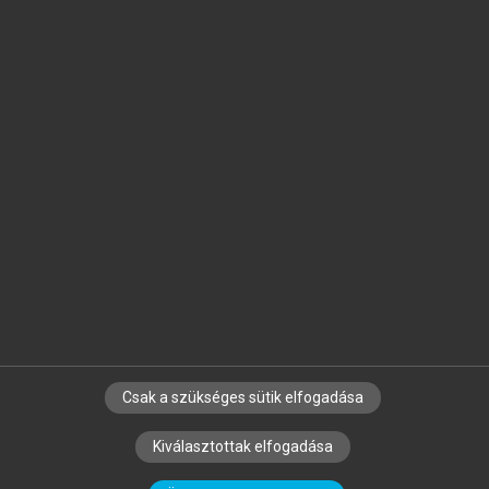
Jelöld meg a számodra fontos részeket, és
készíts
saját
jegyzeteket!
Egyéni előfizetéssel további
MeRSZ+ funkciókat
és
tartalmakat is elérhetsz.
Csak a szükséges sütik elfogadása
SZERZŐKNEK
CÉGEKNEK
KÖNYVTÁROSOKNAK
Kiválasztottak elfogadása
SZERKESZTÉSI ÉS LEKTORÁLÁSI ALAPELVEK