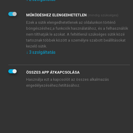
Kérek értesítést az Akadémiai Kiadó Zrt. újdonságairól,
akcióiról.
MŰKÖDÉSHEZ ELENGEDHETETLEN
(mindig szükséges)
Az
Adatkezelési tájékoztatóban
foglaltakat tudomásul
veszem és elfogadom.
Ezek a sütik elengedhetetlenek az oldalunkon történő
Az
Általános vásárlási feltételeket
, valamint a
szotar.net
és a
böngészéshez,a funkciók használatához, és a felhasználók
mersz.hu
oldalak licencszerződéseiben foglaltakat
nem tilthatják le azokat. A feltétlenül szükséges sütik közé
tudomásul veszem és elfogadom.
tartoznak többek között a személyre szabott beállításokat
kezelő sütik.
↓
3
szolgáltatás
KIPRÓBÁLOM
ÖSSZES APP ÁTKAPCSOLÁSA
Használja ezt a kapcsolót az összes alkalmazás
engedélyezéséhez/letiltásához.
MIÉRT ÉRDEMES A MERSZ ONLINE
OKOSKÖNYVTÁRAT HASZNÁLNI?