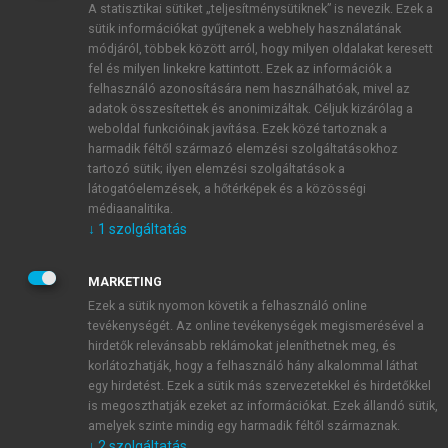
A statisztikai sütiket „teljesítménysütiknek” is nevezik. Ezek a
sütik információkat gyűjtenek a webhely használatának
módjáról, többek között arról, hogy milyen oldalakat keresett
ÚJ FIÓK LÉTREHOZÁSA
fel és milyen linkekre kattintott. Ezek az információk a
1 óra díjmentes hozzáférés
felhasználó azonosítására nem használhatóak, mivel az
adatok összesítettek és anonimizáltak. Céljuk kizárólag a
weboldal funkcióinak javítása. Ezek közé tartoznak a
E-MAIL-CÍM
harmadik féltől származó elemzési szolgáltatásokhoz
tartozó sütik; ilyen elemzési szolgáltatások a
látogatóelemzések, a hőtérképek és a közösségi
NÉV
médiaanalitika.
↓
1
szolgáltatás
JELSZÓ
MARKETING
Ezek a sütik nyomon követik a felhasználó online
tevékenységét. Az online tevékenységek megismerésével a
JELSZÓ ÚJRA
hirdetők relevánsabb reklámokat jeleníthetnek meg, és
korlátozhatják, hogy a felhasználó hány alkalommal láthat
egy hirdetést. Ezek a sütik más szervezetekkel és hirdetőkkel
is megoszthatják ezeket az információkat. Ezek állandó sütik,
Kérek értesítést a MeRSZ újdonságairól, akcióiról.
amelyek szinte mindig egy harmadik féltől származnak.
↓
2
szolgáltatás