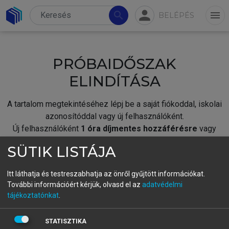
person
search
menu
BELÉPÉS
PRÓBAIDŐSZAK
ELINDÍTÁSA
A tartalom megtekintéséhez lépj be a saját fiókoddal, iskolai
azonosítóddal vagy új felhasználóként.
Új felhasználóként
1 óra díjmentes hozzáférésre
vagy
jogosult.
SÜTIK LISTÁJA
A próbaidőszak elindításához,
jelentkezz
be meglévő
fiókoddal,
vagy hozz létre új fiókot.
Itt láthatja és testreszabhatja az önről gyűjtött információkat.
További információért kérjük, olvasd el az
adatvédelmi
A regisztráció után a
próbaidőszak
automatikusan
elindul.
tájékoztatónkat
.
BELÉPÉS SAJÁT FIÓKKAL
STATISZTIKA