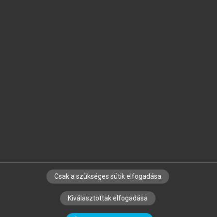
Jelöld meg a számodra fontos részeket, és
készíts
saját
jegyzeteket!
Egyéni előfizetéssel további
MeRSZ+ funkciókat
és
tartalmakat is elérhetsz.
Csak a szükséges sütik elfogadása
SZERZŐKNEK
CÉGEKNEK
KÖNYVTÁROSOKNAK
Kiválasztottak elfogadása
SZERKESZTÉSI ÉS LEKTORÁLÁSI ALAPELVEK