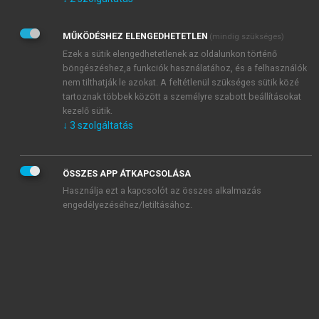
Kérek értesítést az Akadémiai Kiadó Zrt. újdonságairól,
akcióiról.
MŰKÖDÉSHEZ ELENGEDHETETLEN
(mindig szükséges)
Az
Adatkezelési tájékoztatóban
foglaltakat tudomásul
veszem és elfogadom.
Ezek a sütik elengedhetetlenek az oldalunkon történő
Az
Általános vásárlási feltételeket
, valamint a
szotar.net
és a
böngészéshez,a funkciók használatához, és a felhasználók
mersz.hu
oldalak licencszerződéseiben foglaltakat
nem tilthatják le azokat. A feltétlenül szükséges sütik közé
tudomásul veszem és elfogadom.
tartoznak többek között a személyre szabott beállításokat
kezelő sütik.
↓
3
szolgáltatás
KIPRÓBÁLOM
ÖSSZES APP ÁTKAPCSOLÁSA
Használja ezt a kapcsolót az összes alkalmazás
engedélyezéséhez/letiltásához.
MIÉRT ÉRDEMES A MERSZ ONLINE
OKOSKÖNYVTÁRAT HASZNÁLNI?