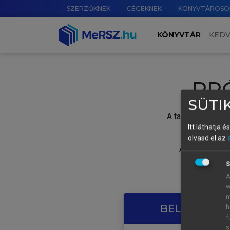
SZERZŐKNEK
CÉGEKNEK
KÖNYVTÁROSO
KÖNYVTÁR
KED
PR
SÜTIK
A tartalom megtek
Itt láthatja 
olvasd el az
A próbaidősza
S
A
w
m
BELÉPÉS SAJ
h
f
s