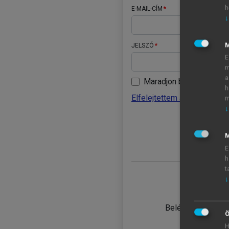
h
E-MAIL-CÍM
↓
JELSZÓ
E
m
a
Maradjon belépve
h
Elfelejtettem a jelszavamat
m
↓
BELÉ
M
E
h
t
↓
TANULÓ
Belépés intézmén
Ö
H