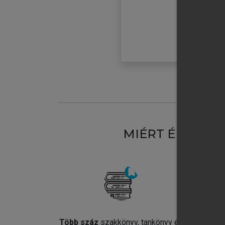
MIÉRT ÉRDEME
Több száz
szakkönyv, tankönyv és
Jel