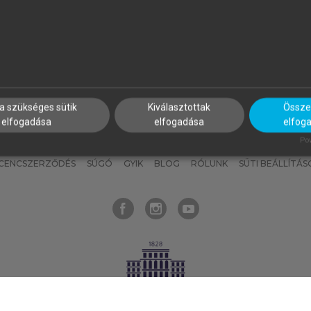
nyokat, hogy bármikor azonnal
részeket, és
készíts
saj
hozzájuk férhess!
jegyzeteket!
a szükséges sütik
Kiválasztottak
Összes
elfogadása
elfogadása
elfog
KNAK
SZERKESZTÉSI ÉS LEKTORÁLÁSI ALAPELVEK
MI – ÁLTALÁNOS
Pow
ICENCSZERZŐDÉS
SÚGÓ
GYIK
BLOG
RÓLUNK
SÜTI BEÁLLÍTÁS