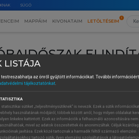
KNAK
SÚGÓ
VENCEIM
MAPPÁIM
KIVONATAIM
LETÖLTÉSEIM
ÓBAIDŐSZAK ELINDÍT
 LISTÁJA
intéséhez lépj be a saját fiókoddal, iskolai azonosítóddal vagy ú
és testreszabhatja az önről gyűjtött információkat.
További információért 
Új felhasználóként
1 óra díjmentes hozzáférésre
vagy jogosult
adatvédelmi tájékoztatónkat
.
k elindításához,
jelentkezz
be meglévő fiókoddal,
vagy hozz lé
A regisztráció után a
próbaidőszak
automatikusan
elindul.
TATISZTIKA
 statisztikai sütiket „teljesítménysütiknek” is nevezik. Ezek a sütik információka
ebhely használatának módjáról, többek között arról, hogy milyen oldalakat kere
ilyen linkekre kattintott. Ezek az információk a felhasználó azonosítására nem
ÚJ FIÓK 
ÁT FIÓKKAL
asználhatóak, mivel az adatok összesítettek és anonimizáltak. Céljuk kizáróla
1 óra díjme
unkcióinak javítása. Ezek közé tartoznak a harmadik féltől származó elemzési
zolgáltatásokhoz tartozó sütik; ilyen elemzési szolgáltatások a látogatóelemz