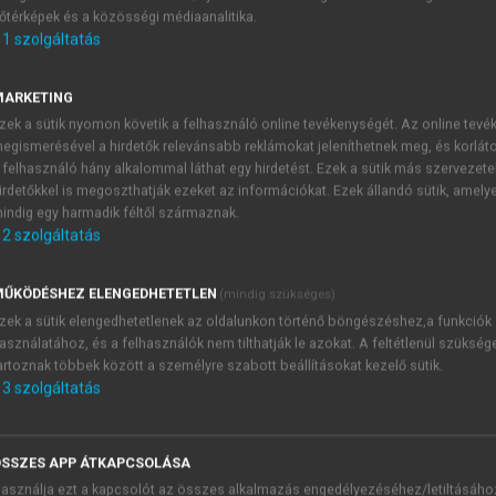
őtérképek és a közösségi médiaanalitika.
E-MAIL-CÍM
1
szolgáltatás
MARKETING
NÉV
zek a sütik nyomon követik a felhasználó online tevékenységét. Az online tev
egismerésével a hirdetők relevánsabb reklámokat jeleníthetnek meg, és korlát
 felhasználó hány alkalommal láthat egy hirdetést. Ezek a sütik más szervezete
JELSZÓ
irdetőkkel is megoszthatják ezeket az információkat. Ezek állandó sütik, amely
indig egy harmadik féltől származnak.
2
szolgáltatás
JELSZÓ ÚJRA
PÉS
ŰKÖDÉSHEZ ELENGEDHETETLEN
(mindig szükséges)
zek a sütik elengedhetetlenek az oldalunkon történő böngészéshez,a funkciók
asználatához, és a felhasználók nem tilthatják le azokat. A feltétlenül szükség
Kérek értesítést a MeRSZ új
artoznak többek között a személyre szabott beállításokat kezelő sütik.
Kérek értesítést az Akadémi
3
szolgáltatás
akcióiról.
 VAGY?
Az
Adatkezelési tájékozta
yi azonosítóval
veszem és elfogadom.
SSZES APP ÁTKAPCSOLÁSA
Az
Általános vásárlási felt
asználja ezt a kapcsolót az összes alkalmazás engedélyezéséhez/letiltásáho