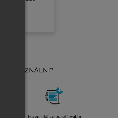
erződéseiben foglaltakat
ogadom.
ÓBÁLOM
AT HASZNÁLNI?
ntos
Egyéni előfizetéssel további