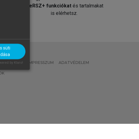
át
MeRSZ+ funkciókat
és tartalmakat
is elérhetsz.
 süti
adása
 IRÁNYELVEK
IMPRESSZUM
ADATVÉDELEM
ered by Klaro!
OK