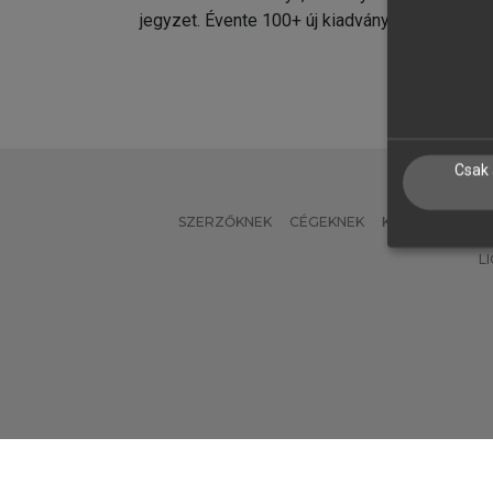
jegyzet. Évente 100+ új kiadvány.
kiadvá
Csak 
SZERZŐKNEK
CÉGEKNEK
KÖNYVTÁROSO
L
Verzió: 2.7.2