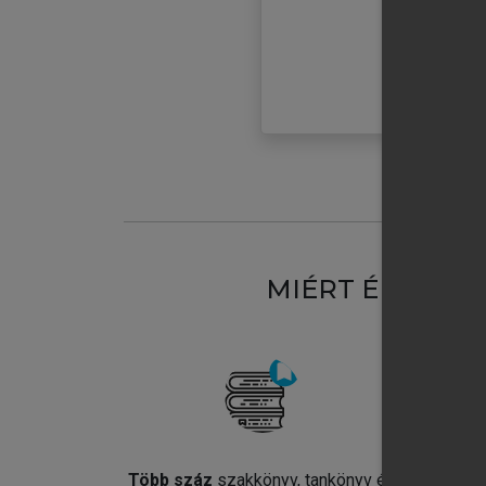
MIÉRT ÉRDEME
Több száz
szakkönyv, tankönyv és
Jel