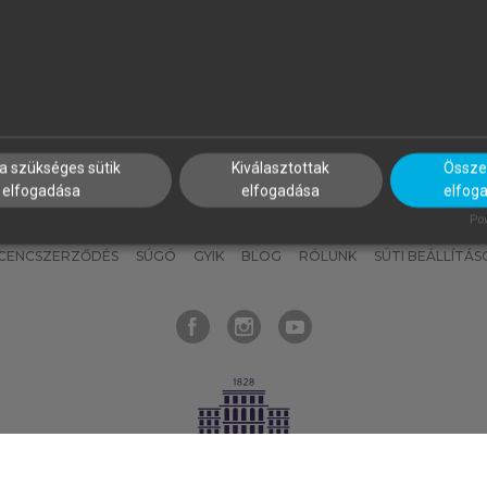
nyokat, hogy bármikor azonnal
részeket, és
készíts
saj
hozzájuk férhess!
jegyzeteket!
a szükséges sütik
Kiválasztottak
Összes
elfogadása
elfogadása
elfog
KNAK
SZERKESZTÉSI ÉS LEKTORÁLÁSI ALAPELVEK
MI – ÁLTALÁNOS
Pow
ICENCSZERZŐDÉS
SÚGÓ
GYIK
BLOG
RÓLUNK
SÜTI BEÁLLÍTÁS