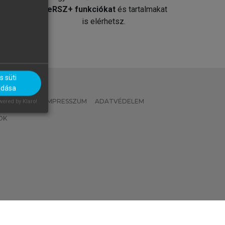
át
MeRSZ+ funkciókat
és tartalmakat
is elérhetsz.
 süti
adása
 IRÁNYELVEK
IMPRESSZUM
ADATVÉDELEM
ered by Klaro!
OK