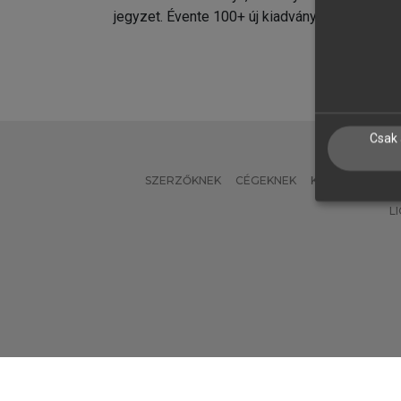
jegyzet. Évente 100+ új kiadvány.
kiadvá
Csak 
SZERZŐKNEK
CÉGEKNEK
KÖNYVTÁROSO
L
Verzió: 2.7.2