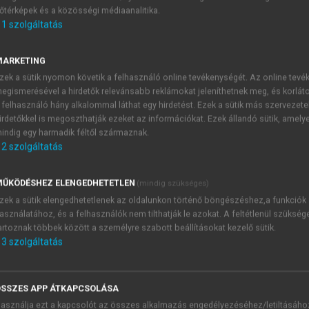
őtérképek és a közösségi médiaanalitika.
E-MAIL-CÍM
1
szolgáltatás
MARKETING
NÉV
zek a sütik nyomon követik a felhasználó online tevékenységét. Az online tev
egismerésével a hirdetők relevánsabb reklámokat jeleníthetnek meg, és korlát
 felhasználó hány alkalommal láthat egy hirdetést. Ezek a sütik más szervezete
JELSZÓ
irdetőkkel is megoszthatják ezeket az információkat. Ezek állandó sütik, amely
indig egy harmadik féltől származnak.
2
szolgáltatás
JELSZÓ ÚJRA
PÉS
ŰKÖDÉSHEZ ELENGEDHETETLEN
(mindig szükséges)
zek a sütik elengedhetetlenek az oldalunkon történő böngészéshez,a funkciók
asználatához, és a felhasználók nem tilthatják le azokat. A feltétlenül szükség
Kérek értesítést a MeRSZ új
artoznak többek között a személyre szabott beállításokat kezelő sütik.
Kérek értesítést az Akadémi
3
szolgáltatás
akcióiról.
 VAGY?
Az
Adatkezelési tájékozta
yi azonosítóval
veszem és elfogadom.
SSZES APP ÁTKAPCSOLÁSA
Az
Általános vásárlási felt
asználja ezt a kapcsolót az összes alkalmazás engedélyezéséhez/letiltásáho