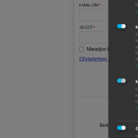
h
E-MAIL-CÍM
↓
JELSZÓ
E
m
a
Maradjon belépve
h
Elfelejtettem a jelszavamat
m
↓
BELÉ
M
E
h
t
↓
TANULÓ
Belépés intézmén
Ö
H