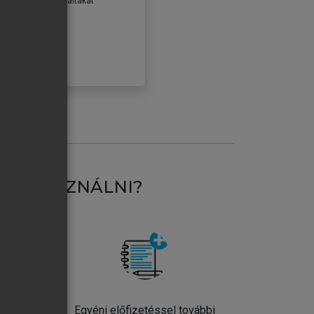
erződéseiben foglaltakat
ogadom.
ÓBÁLOM
AT HASZNÁLNI?
ntos
Egyéni előfizetéssel további