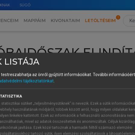
KNAK
SÚGÓ
VENCEIM
MAPPÁIM
KIVONATAIM
LETÖLTÉSEIM
ÓBAIDŐSZAK ELINDÍT
 LISTÁJA
intéséhez lépj be a saját fiókoddal, iskolai azonosítóddal vagy ú
és testreszabhatja az önről gyűjtött információkat.
További információért 
Új felhasználóként
1 óra díjmentes hozzáférésre
vagy jogosult
adatvédelmi tájékoztatónkat
.
k elindításához,
jelentkezz
be meglévő fiókoddal,
vagy hozz lé
A regisztráció után a
próbaidőszak
automatikusan
elindul.
TATISZTIKA
 statisztikai sütiket „teljesítménysütiknek” is nevezik. Ezek a sütik információka
ebhely használatának módjáról, többek között arról, hogy milyen oldalakat kere
ilyen linkekre kattintott. Ezek az információk a felhasználó azonosítására nem
ÚJ FIÓK 
ÁT FIÓKKAL
asználhatóak, mivel az adatok összesítettek és anonimizáltak. Céljuk kizáróla
1 óra díjme
unkcióinak javítása. Ezek közé tartoznak a harmadik féltől származó elemzési
zolgáltatásokhoz tartozó sütik; ilyen elemzési szolgáltatások a látogatóelemz