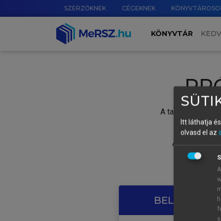
SZERZŐKNEK
CÉGEKNEK
KÖNYVTÁROSO
KÖNYVTÁR
KED
PR
SÜTIK
A tartalom megtek
Itt láthatja 
olvasd el az
A próbaidősza
S
A
w
m
BELÉPÉS SAJ
h
f
s