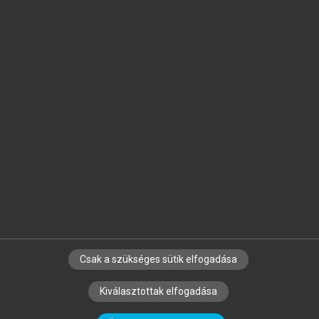
Jelöld meg a számodra fontos részeket, és
készíts
saját
jegyzeteket!
Egyéni előfizetéssel további
MeRSZ+ funkciókat
és
tartalmakat is elérhetsz.
Csak a szükséges sütik elfogadása
SZERZŐKNEK
CÉGEKNEK
KÖNYVTÁROSOKNAK
Kiválasztottak elfogadása
SZERKESZTÉSI ÉS LEKTORÁLÁSI ALAPELVEK