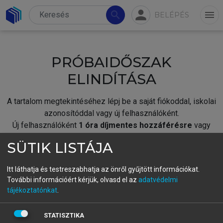
person
search
menu
BELÉPÉS
PRÓBAIDŐSZAK
ELINDÍTÁSA
A tartalom megtekintéséhez lépj be a saját fiókoddal, iskolai
azonosítóddal vagy új felhasználóként.
Új felhasználóként
1 óra díjmentes hozzáférésre
vagy
jogosult.
SÜTIK LISTÁJA
A próbaidőszak elindításához,
jelentkezz
be meglévő
fiókoddal,
vagy hozz létre új fiókot.
Itt láthatja és testreszabhatja az önről gyűjtött információkat.
További információért kérjük, olvasd el az
adatvédelmi
A regisztráció után a
próbaidőszak
automatikusan
elindul.
tájékoztatónkat
.
BELÉPÉS SAJÁT FIÓKKAL
STATISZTIKA