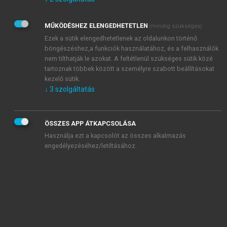
Kérek értesítést az Akadémiai Kiadó Zrt. újdonságairól,
akcióiról.
MŰKÖDÉSHEZ ELENGEDHETETLEN
(mindig szükséges)
Az
Adatkezelési tájékoztatóban
foglaltakat tudomásul
veszem és elfogadom.
Ezek a sütik elengedhetetlenek az oldalunkon történő
Az
Általános vásárlási feltételeket
, valamint a
szotar.net
és a
böngészéshez,a funkciók használatához, és a felhasználók
mersz.hu
oldalak licencszerződéseiben foglaltakat
nem tilthatják le azokat. A feltétlenül szükséges sütik közé
tudomásul veszem és elfogadom.
tartoznak többek között a személyre szabott beállításokat
kezelő sütik.
↓
3
szolgáltatás
KIPRÓBÁLOM
ÖSSZES APP ÁTKAPCSOLÁSA
Használja ezt a kapcsolót az összes alkalmazás
engedélyezéséhez/letiltásához.
MIÉRT ÉRDEMES A MERSZ ONLINE
OKOSKÖNYVTÁRAT HASZNÁLNI?