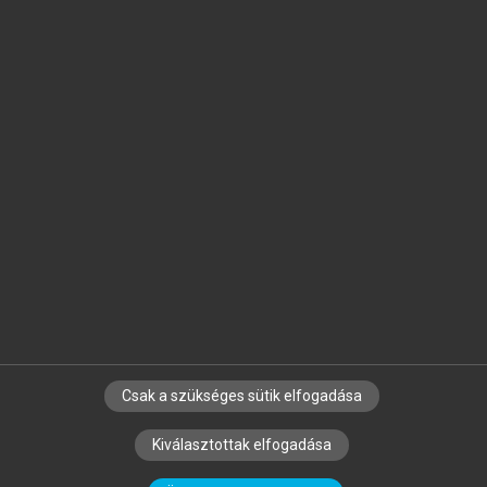
Jelöld meg a számodra fontos részeket, és
készíts
saját
jegyzeteket!
Egyéni előfizetéssel további
MeRSZ+ funkciókat
és
tartalmakat is elérhetsz.
Csak a szükséges sütik elfogadása
SZERZŐKNEK
CÉGEKNEK
KÖNYVTÁROSOKNAK
Kiválasztottak elfogadása
SZERKESZTÉSI ÉS LEKTORÁLÁSI ALAPELVEK