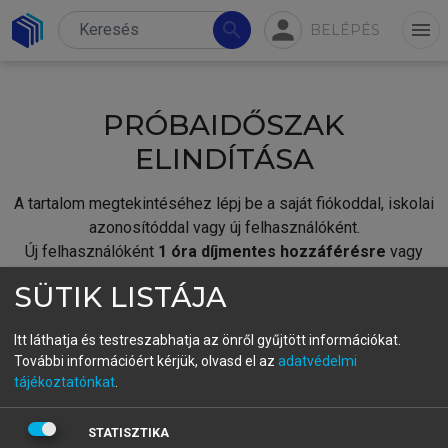
person
search
menu
BELÉPÉS
PRÓBAIDŐSZAK
ELINDÍTÁSA
A tartalom megtekintéséhez lépj be a saját fiókoddal, iskolai
azonosítóddal vagy új felhasználóként.
Új felhasználóként
1 óra díjmentes hozzáférésre
vagy
jogosult.
SÜTIK LISTÁJA
A próbaidőszak elindításához,
jelentkezz
be meglévő
fiókoddal,
vagy hozz létre új fiókot.
Itt láthatja és testreszabhatja az önről gyűjtött információkat.
További információért kérjük, olvasd el az
adatvédelmi
A regisztráció után a
próbaidőszak
automatikusan
elindul.
tájékoztatónkat
.
BELÉPÉS SAJÁT FIÓKKAL
STATISZTIKA