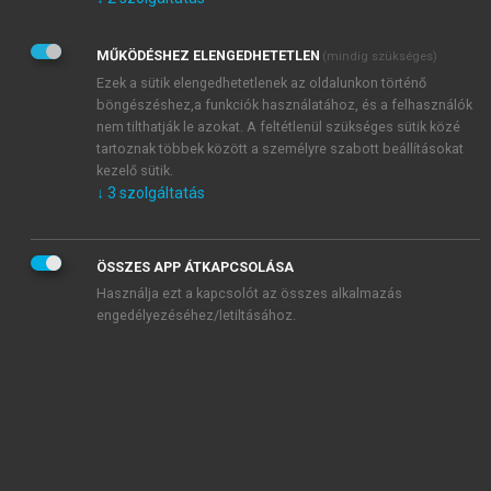
Kérek értesítést az Akadémiai Kiadó Zrt. újdonságairól,
akcióiról.
MŰKÖDÉSHEZ ELENGEDHETETLEN
(mindig szükséges)
Az
Adatkezelési tájékoztatóban
foglaltakat tudomásul
veszem és elfogadom.
Ezek a sütik elengedhetetlenek az oldalunkon történő
Az
Általános vásárlási feltételeket
, valamint a
szotar.net
és a
böngészéshez,a funkciók használatához, és a felhasználók
mersz.hu
oldalak licencszerződéseiben foglaltakat
nem tilthatják le azokat. A feltétlenül szükséges sütik közé
tudomásul veszem és elfogadom.
tartoznak többek között a személyre szabott beállításokat
kezelő sütik.
↓
3
szolgáltatás
KIPRÓBÁLOM
ÖSSZES APP ÁTKAPCSOLÁSA
Használja ezt a kapcsolót az összes alkalmazás
engedélyezéséhez/letiltásához.
MIÉRT ÉRDEMES A MERSZ ONLINE
OKOSKÖNYVTÁRAT HASZNÁLNI?