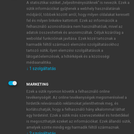
A statisztikai sütiket „teljesítménysütiknek” is nevezik. Ezek a
sütik információkat gyűjtenek a webhely használatának
módjáról, többek között arról, hogy milyen oldalakat keresett
ÚJ FIÓK LÉTREHOZÁSA
fel és milyen linkekre kattintott. Ezek az információk a
1 óra díjmentes hozzáférés
felhasználó azonosítására nem használhatóak, mivel az
adatok összesítettek és anonimizáltak. Céljuk kizárólag a
weboldal funkcióinak javítása. Ezek közé tartoznak a
E-MAIL-CÍM
harmadik féltől származó elemzési szolgáltatásokhoz
tartozó sütik; ilyen elemzési szolgáltatások a
látogatóelemzések, a hőtérképek és a közösségi
NÉV
médiaanalitika.
↓
1
szolgáltatás
JELSZÓ
MARKETING
Ezek a sütik nyomon követik a felhasználó online
tevékenységét. Az online tevékenységek megismerésével a
JELSZÓ ÚJRA
hirdetők relevánsabb reklámokat jeleníthetnek meg, és
korlátozhatják, hogy a felhasználó hány alkalommal láthat
egy hirdetést. Ezek a sütik más szervezetekkel és hirdetőkkel
is megoszthatják ezeket az információkat. Ezek állandó sütik,
Kérek értesítést a MeRSZ újdonságairól, akcióiról.
amelyek szinte mindig egy harmadik féltől származnak.
↓
2
szolgáltatás