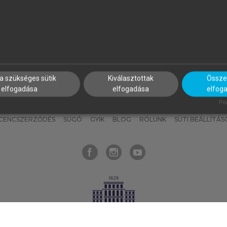
nyokat, hogy bármikor azonnal
részeket, és
készíts
saj
hozzájuk férhess!
jegyzeteket!
a szükséges sütik
Kiválasztottak
Összes
elfogadása
elfogadása
elfog
KNAK
SZERKESZTÉSI ÉS LEKTORÁLÁSI ALAPELVEK
MI – ÁLTALÁNOS
Pow
ICENCSZERZŐDÉS
SÚGÓ
GYIK
BLOG
RÓLUNK
SÜTI BEÁLLÍTÁS