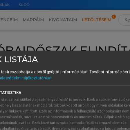
KNAK
SÚGÓ
VENCEIM
MAPPÁIM
KIVONATAIM
LETÖLTÉSEIM
ÓBAIDŐSZAK ELINDÍT
 LISTÁJA
intéséhez lépj be a saját fiókoddal, iskolai azonosítóddal vagy ú
és testreszabhatja az önről gyűjtött információkat.
További információért 
Új felhasználóként
1 óra díjmentes hozzáférésre
vagy jogosult
adatvédelmi tájékoztatónkat
.
k elindításához,
jelentkezz
be meglévő fiókoddal,
vagy hozz lé
A regisztráció után a
próbaidőszak
automatikusan
elindul.
TATISZTIKA
 statisztikai sütiket „teljesítménysütiknek” is nevezik. Ezek a sütik információka
ebhely használatának módjáról, többek között arról, hogy milyen oldalakat kere
ilyen linkekre kattintott. Ezek az információk a felhasználó azonosítására nem
ÚJ FIÓK 
ÁT FIÓKKAL
asználhatóak, mivel az adatok összesítettek és anonimizáltak. Céljuk kizáróla
1 óra díjme
unkcióinak javítása. Ezek közé tartoznak a harmadik féltől származó elemzési
zolgáltatásokhoz tartozó sütik; ilyen elemzési szolgáltatások a látogatóelemz