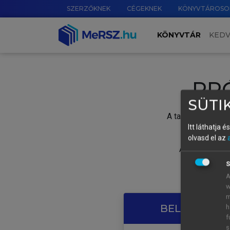
SZERZŐKNEK
CÉGEKNEK
KÖNYVTÁROSO
KÖNYVTÁR
KED
PR
SÜTIK
A tartalom megtek
Itt láthatja 
olvasd el az
A próbaidősza
S
A
w
m
BELÉPÉS SAJ
h
f
s