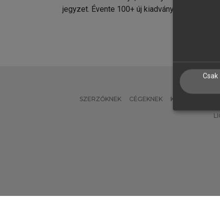
jegyzet. Évente 100+ új kiadvány.
kiadvá
Csak 
SZERZŐKNEK
CÉGEKNEK
KÖNYVTÁROSO
L
Verzió: 2.7.2