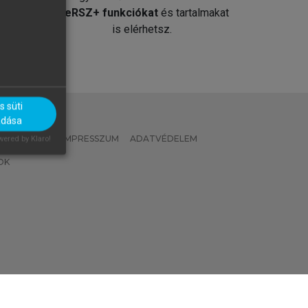
át
MeRSZ+ funkciókat
és tartalmakat
is elérhetsz.
 süti
adása
 IRÁNYELVEK
IMPRESSZUM
ADATVÉDELEM
ered by Klaro!
OK