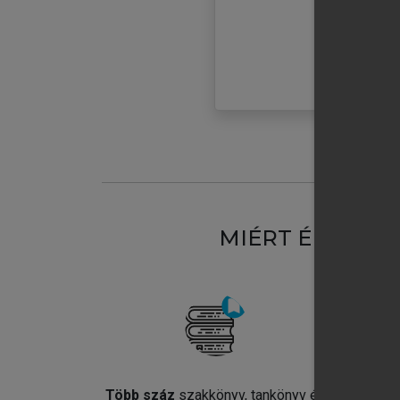
MIÉRT ÉRDEME
Több száz
szakkönyv, tankönyv és
Jel