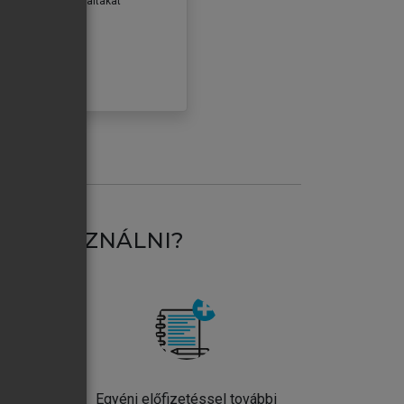
erződéseiben foglaltakat
ogadom.
ÓBÁLOM
AT HASZNÁLNI?
ntos
Egyéni előfizetéssel további