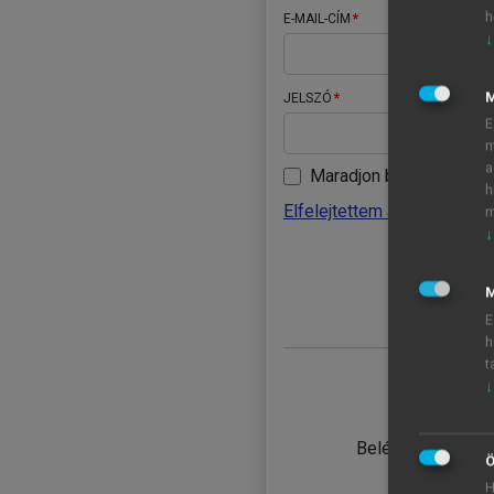
h
E-MAIL-CÍM
↓
JELSZÓ
E
m
a
Maradjon belépve
h
Elfelejtettem a jelszavamat
m
↓
BELÉ
M
E
h
t
↓
TANULÓ
Belépés intézmén
Ö
H