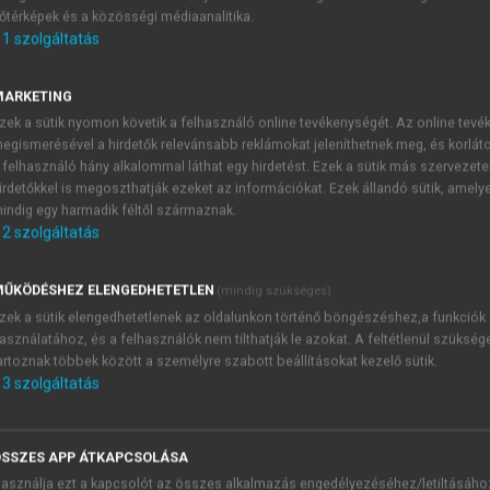
őtérképek és a közösségi médiaanalitika.
E-MAIL-CÍM
1
szolgáltatás
MARKETING
NÉV
zek a sütik nyomon követik a felhasználó online tevékenységét. Az online tev
egismerésével a hirdetők relevánsabb reklámokat jeleníthetnek meg, és korlát
 felhasználó hány alkalommal láthat egy hirdetést. Ezek a sütik más szervezete
JELSZÓ
irdetőkkel is megoszthatják ezeket az információkat. Ezek állandó sütik, amely
indig egy harmadik féltől származnak.
2
szolgáltatás
JELSZÓ ÚJRA
PÉS
ŰKÖDÉSHEZ ELENGEDHETETLEN
(mindig szükséges)
zek a sütik elengedhetetlenek az oldalunkon történő böngészéshez,a funkciók
asználatához, és a felhasználók nem tilthatják le azokat. A feltétlenül szükség
Kérek értesítést a MeRSZ új
artoznak többek között a személyre szabott beállításokat kezelő sütik.
Kérek értesítést az Akadémi
3
szolgáltatás
akcióiról.
 VAGY?
Az
Adatkezelési tájékozta
yi azonosítóval
veszem és elfogadom.
SSZES APP ÁTKAPCSOLÁSA
Az
Általános vásárlási felt
asználja ezt a kapcsolót az összes alkalmazás engedélyezéséhez/letiltásáho