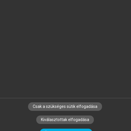
Jelöld meg a számodra fontos részeket, és
készíts
saját
jegyzeteket!
Egyéni előfizetéssel további
MeRSZ+ funkciókat
és
tartalmakat is elérhetsz.
Csak a szükséges sütik elfogadása
SZERZŐKNEK
CÉGEKNEK
KÖNYVTÁROSOKNAK
Kiválasztottak elfogadása
SZERKESZTÉSI ÉS LEKTORÁLÁSI ALAPELVEK