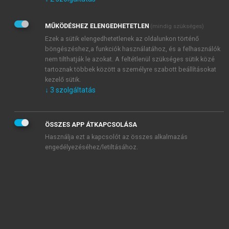
Kérek értesítést az Akadémiai Kiadó Zrt. újdonságairól,
akcióiról.
MŰKÖDÉSHEZ ELENGEDHETETLEN
(mindig szükséges)
Az
Adatkezelési tájékoztatóban
foglaltakat tudomásul
veszem és elfogadom.
Ezek a sütik elengedhetetlenek az oldalunkon történő
Az
Általános vásárlási feltételeket
, valamint a
szotar.net
és a
böngészéshez,a funkciók használatához, és a felhasználók
mersz.hu
oldalak licencszerződéseiben foglaltakat
nem tilthatják le azokat. A feltétlenül szükséges sütik közé
tudomásul veszem és elfogadom.
tartoznak többek között a személyre szabott beállításokat
kezelő sütik.
↓
3
szolgáltatás
KIPRÓBÁLOM
ÖSSZES APP ÁTKAPCSOLÁSA
Használja ezt a kapcsolót az összes alkalmazás
engedélyezéséhez/letiltásához.
MIÉRT ÉRDEMES A MERSZ ONLINE
OKOSKÖNYVTÁRAT HASZNÁLNI?