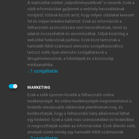
A statisztikai sütiket „teljesítménysütiknek” is nevezik. Ezek a
sütik információkat gyűjtenek a webhely használatának
módjáról, többek között arról, hogy milyen oldalakat keresett
ÚJ FIÓK LÉTREHOZÁSA
fel és milyen linkekre kattintott. Ezek az információk a
1 óra díjmentes hozzáférés
felhasználó azonosítására nem használhatóak, mivel az
adatok összesítettek és anonimizáltak. Céljuk kizárólag a
weboldal funkcióinak javítása. Ezek közé tartoznak a
E-MAIL-CÍM
harmadik féltől származó elemzési szolgáltatásokhoz
tartozó sütik; ilyen elemzési szolgáltatások a
látogatóelemzések, a hőtérképek és a közösségi
NÉV
médiaanalitika.
↓
1
szolgáltatás
JELSZÓ
MARKETING
Ezek a sütik nyomon követik a felhasználó online
tevékenységét. Az online tevékenységek megismerésével a
JELSZÓ ÚJRA
hirdetők relevánsabb reklámokat jeleníthetnek meg, és
korlátozhatják, hogy a felhasználó hány alkalommal láthat
egy hirdetést. Ezek a sütik más szervezetekkel és hirdetőkkel
is megoszthatják ezeket az információkat. Ezek állandó sütik,
Kérek értesítést a MeRSZ újdonságairól, akcióiról.
amelyek szinte mindig egy harmadik féltől származnak.
↓
2
szolgáltatás