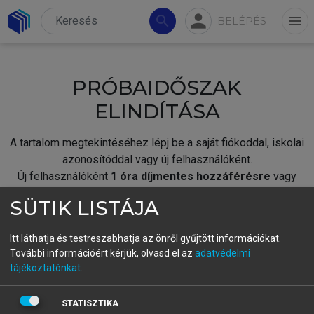
person
search
menu
BELÉPÉS
PRÓBAIDŐSZAK
ELINDÍTÁSA
A tartalom megtekintéséhez lépj be a saját fiókoddal, iskolai
azonosítóddal vagy új felhasználóként.
Új felhasználóként
1 óra díjmentes hozzáférésre
vagy
jogosult.
SÜTIK LISTÁJA
A próbaidőszak elindításához,
jelentkezz
be meglévő
fiókoddal,
vagy hozz létre új fiókot.
Itt láthatja és testreszabhatja az önről gyűjtött információkat.
További információért kérjük, olvasd el az
adatvédelmi
A regisztráció után a
próbaidőszak
automatikusan
elindul.
tájékoztatónkat
.
BELÉPÉS SAJÁT FIÓKKAL
STATISZTIKA