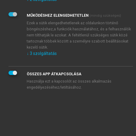
Kérek értesítést az Akadémiai Kiadó Zrt. újdonságairól,
akcióiról.
MŰKÖDÉSHEZ ELENGEDHETETLEN
(mindig szükséges)
Az
Adatkezelési tájékoztatóban
foglaltakat tudomásul
veszem és elfogadom.
Ezek a sütik elengedhetetlenek az oldalunkon történő
Az
Általános vásárlási feltételeket
, valamint a
szotar.net
és a
böngészéshez,a funkciók használatához, és a felhasználók
mersz.hu
oldalak licencszerződéseiben foglaltakat
nem tilthatják le azokat. A feltétlenül szükséges sütik közé
tudomásul veszem és elfogadom.
tartoznak többek között a személyre szabott beállításokat
kezelő sütik.
↓
3
szolgáltatás
KIPRÓBÁLOM
ÖSSZES APP ÁTKAPCSOLÁSA
Használja ezt a kapcsolót az összes alkalmazás
engedélyezéséhez/letiltásához.
MIÉRT ÉRDEMES A MERSZ ONLINE
OKOSKÖNYVTÁRAT HASZNÁLNI?