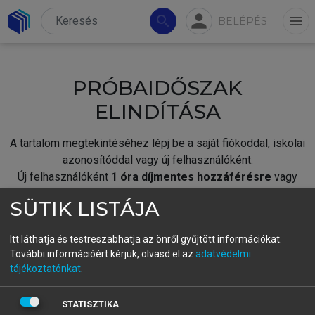
person
search
menu
BELÉPÉS
PRÓBAIDŐSZAK
ELINDÍTÁSA
A tartalom megtekintéséhez lépj be a saját fiókoddal, iskolai
azonosítóddal vagy új felhasználóként.
Új felhasználóként
1 óra díjmentes hozzáférésre
vagy
jogosult.
SÜTIK LISTÁJA
A próbaidőszak elindításához,
jelentkezz
be meglévő
fiókoddal,
vagy hozz létre új fiókot.
Itt láthatja és testreszabhatja az önről gyűjtött információkat.
További információért kérjük, olvasd el az
adatvédelmi
A regisztráció után a
próbaidőszak
automatikusan
elindul.
tájékoztatónkat
.
BELÉPÉS SAJÁT FIÓKKAL
STATISZTIKA