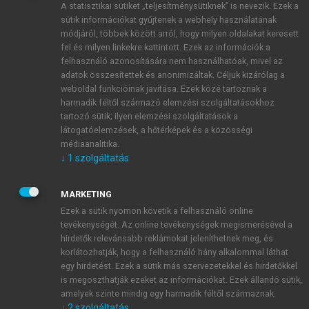
A statisztikai sütiket „teljesítménysütiknek” is nevezik. Ezek a
sütik információkat gyűjtenek a webhely használatának
módjáról, többek között arról, hogy milyen oldalakat keresett
ÚJ FIÓK LÉTREHOZÁSA
fel és milyen linkekre kattintott. Ezek az információk a
1 óra díjmentes hozzáférés
felhasználó azonosítására nem használhatóak, mivel az
adatok összesítettek és anonimizáltak. Céljuk kizárólag a
weboldal funkcióinak javítása. Ezek közé tartoznak a
E-MAIL-CÍM
harmadik féltől származó elemzési szolgáltatásokhoz
tartozó sütik; ilyen elemzési szolgáltatások a
látogatóelemzések, a hőtérképek és a közösségi
NÉV
médiaanalitika.
↓
1
szolgáltatás
JELSZÓ
MARKETING
Ezek a sütik nyomon követik a felhasználó online
tevékenységét. Az online tevékenységek megismerésével a
JELSZÓ ÚJRA
hirdetők relevánsabb reklámokat jeleníthetnek meg, és
korlátozhatják, hogy a felhasználó hány alkalommal láthat
egy hirdetést. Ezek a sütik más szervezetekkel és hirdetőkkel
is megoszthatják ezeket az információkat. Ezek állandó sütik,
Kérek értesítést a MeRSZ újdonságairól, akcióiról.
amelyek szinte mindig egy harmadik féltől származnak.
↓
2
szolgáltatás