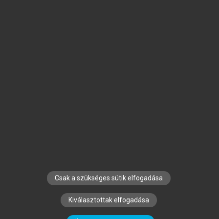
Jelöld meg a számodra fontos részeket, és
készíts
saját
jegyzeteket!
Egyéni előfizetéssel további
MeRSZ+ funkciókat
és
tartalmakat is elérhetsz.
Csak a szükséges sütik elfogadása
SZERZŐKNEK
CÉGEKNEK
KÖNYVTÁROSOKNAK
Kiválasztottak elfogadása
SZERKESZTÉSI ÉS LEKTORÁLÁSI ALAPELVEK