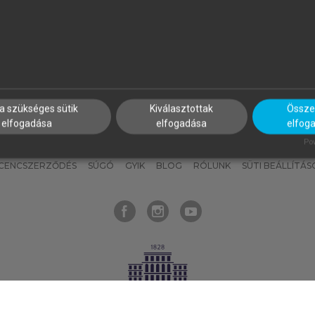
nyokat, hogy bármikor azonnal
részeket, és
készíts
saj
hozzájuk férhess!
jegyzeteket!
a szükséges sütik
Kiválasztottak
Összes
elfogadása
elfogadása
elfog
KNAK
SZERKESZTÉSI ÉS LEKTORÁLÁSI ALAPELVEK
MI – ÁLTALÁNOS
Pow
ICENCSZERZŐDÉS
SÚGÓ
GYIK
BLOG
RÓLUNK
SÜTI BEÁLLÍTÁS