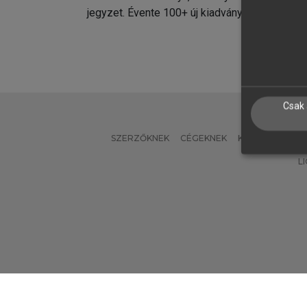
jegyzet. Évente 100+ új kiadvány.
kiadvá
Csak 
SZERZŐKNEK
CÉGEKNEK
KÖNYVTÁROSO
L
Verzió: 2.7.2