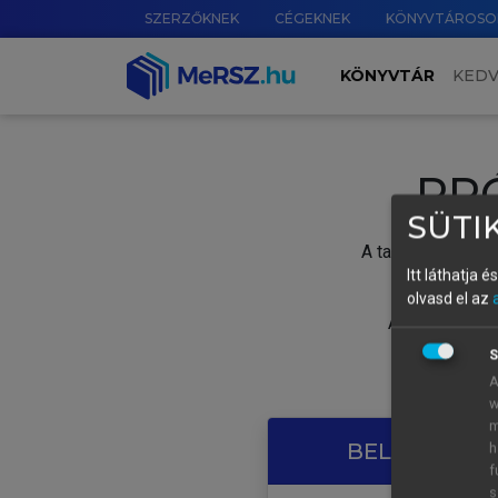
SZERZŐKNEK
CÉGEKNEK
KÖNYVTÁROSO
KÖNYVTÁR
KED
PR
SÜTIK
A tartalom megtek
Itt láthatja 
olvasd el az
A próbaidősza
S
A
w
m
BELÉPÉS SAJ
h
f
s