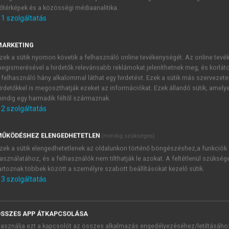
őtérképek és a közösségi médiaanalitika.
E-MAIL-CÍM
1
szolgáltatás
MARKETING
NÉV
zek a sütik nyomon követik a felhasználó online tevékenységét. Az online tev
egismerésével a hirdetők relevánsabb reklámokat jeleníthetnek meg, és korlát
 felhasználó hány alkalommal láthat egy hirdetést. Ezek a sütik más szervezete
JELSZÓ
irdetőkkel is megoszthatják ezeket az információkat. Ezek állandó sütik, amely
indig egy harmadik féltől származnak.
2
szolgáltatás
JELSZÓ ÚJRA
PÉS
ŰKÖDÉSHEZ ELENGEDHETETLEN
(mindig szükséges)
zek a sütik elengedhetetlenek az oldalunkon történő böngészéshez,a funkciók
asználatához, és a felhasználók nem tilthatják le azokat. A feltétlenül szükség
Kérek értesítést a MeRSZ új
artoznak többek között a személyre szabott beállításokat kezelő sütik.
Kérek értesítést az Akadémi
3
szolgáltatás
akcióiról.
 VAGY?
Az
Adatkezelési tájékozta
yi azonosítóval
veszem és elfogadom.
SSZES APP ÁTKAPCSOLÁSA
Az
Általános vásárlási felt
asználja ezt a kapcsolót az összes alkalmazás engedélyezéséhez/letiltásáho