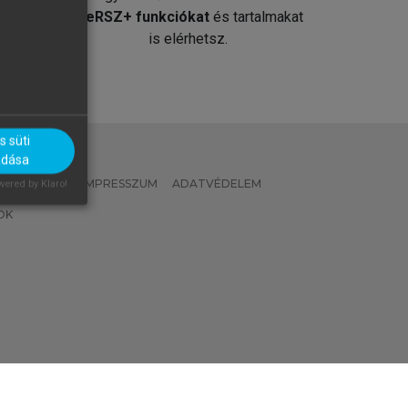
át
MeRSZ+ funkciókat
és tartalmakat
is elérhetsz.
 süti
adása
 IRÁNYELVEK
IMPRESSZUM
ADATVÉDELEM
ered by Klaro!
OK