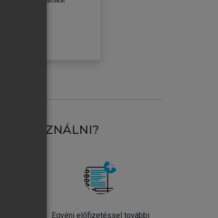
erződéseiben foglaltakat
ogadom.
ÓBÁLOM
AT HASZNÁLNI?
ntos
Egyéni előfizetéssel további