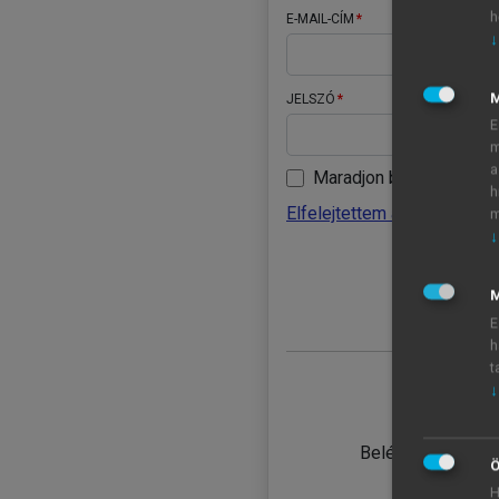
h
E-MAIL-CÍM
↓
JELSZÓ
E
m
a
Maradjon belépve
h
Elfelejtettem a jelszavamat
m
↓
BELÉ
M
E
h
t
↓
TANULÓ
Belépés intézmén
Ö
H