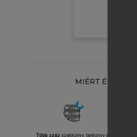
MIÉRT ÉRDEME
Több száz
szakkönyv, tankönyv és
Jel