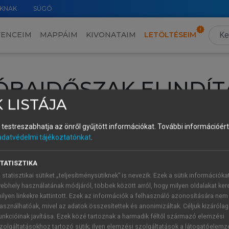
KNAK
SÚGÓ
VENCEIM
MAPPÁIM
KIVONATAIM
LETÖLTÉSEIM
ÓBAIDŐSZAK ELINDÍT
 LISTÁJA
intéséhez lépj be a saját fiókoddal, iskolai azonosítóddal vagy ú
és testreszabhatja az önről gyűjtött információkat.
További információért 
Új felhasználóként
1 óra díjmentes hozzáférésre
vagy jogosult
adatvédelmi tájékoztatónkat
.
k elindításához,
jelentkezz
be meglévő fiókoddal,
vagy hozz lé
A regisztráció után a
próbaidőszak
automatikusan
elindul.
TATISZTIKA
 statisztikai sütiket „teljesítménysütiknek” is nevezik. Ezek a sütik információka
ebhely használatának módjáról, többek között arról, hogy milyen oldalakat kere
ilyen linkekre kattintott. Ezek az információk a felhasználó azonosítására nem
ÚJ FIÓK 
ÁT FIÓKKAL
asználhatóak, mivel az adatok összesítettek és anonimizáltak. Céljuk kizáróla
1 óra díjme
unkcióinak javítása. Ezek közé tartoznak a harmadik féltől származó elemzési
zolgáltatásokhoz tartozó sütik; ilyen elemzési szolgáltatások a látogatóelemz