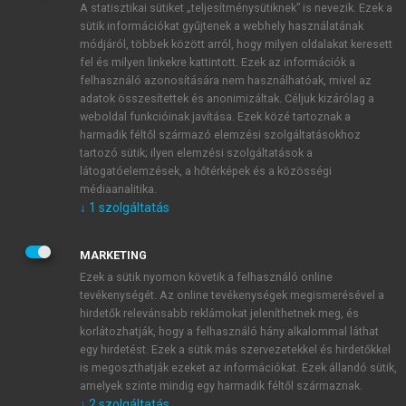
A statisztikai sütiket „teljesítménysütiknek” is nevezik. Ezek a
sütik információkat gyűjtenek a webhely használatának
módjáról, többek között arról, hogy milyen oldalakat keresett
ÚJ FIÓK LÉTREHOZÁSA
fel és milyen linkekre kattintott. Ezek az információk a
1 óra díjmentes hozzáférés
felhasználó azonosítására nem használhatóak, mivel az
adatok összesítettek és anonimizáltak. Céljuk kizárólag a
weboldal funkcióinak javítása. Ezek közé tartoznak a
E-MAIL-CÍM
harmadik féltől származó elemzési szolgáltatásokhoz
tartozó sütik; ilyen elemzési szolgáltatások a
látogatóelemzések, a hőtérképek és a közösségi
NÉV
médiaanalitika.
↓
1
szolgáltatás
JELSZÓ
MARKETING
Ezek a sütik nyomon követik a felhasználó online
tevékenységét. Az online tevékenységek megismerésével a
JELSZÓ ÚJRA
hirdetők relevánsabb reklámokat jeleníthetnek meg, és
korlátozhatják, hogy a felhasználó hány alkalommal láthat
egy hirdetést. Ezek a sütik más szervezetekkel és hirdetőkkel
is megoszthatják ezeket az információkat. Ezek állandó sütik,
Kérek értesítést a MeRSZ újdonságairól, akcióiról.
amelyek szinte mindig egy harmadik féltől származnak.
↓
2
szolgáltatás