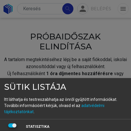
person
search
menu
BELÉPÉS
PRÓBAIDŐSZAK
ELINDÍTÁSA
A tartalom megtekintéséhez lépj be a saját fiókoddal, iskolai
azonosítóddal vagy új felhasználóként.
Új felhasználóként
1 óra díjmentes hozzáférésre
vagy
jogosult.
SÜTIK LISTÁJA
A próbaidőszak elindításához,
jelentkezz
be meglévő
fiókoddal,
vagy hozz létre új fiókot.
Itt láthatja és testreszabhatja az önről gyűjtött információkat.
További információért kérjük, olvasd el az
adatvédelmi
A regisztráció után a
próbaidőszak
automatikusan
elindul.
tájékoztatónkat
.
BELÉPÉS SAJÁT FIÓKKAL
STATISZTIKA