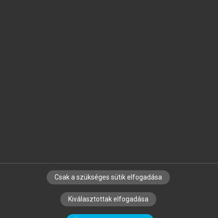
Jelöld meg a számodra fontos részeket, és
készíts
saját
jegyzeteket!
Egyéni előfizetéssel további
MeRSZ+ funkciókat
és
tartalmakat is elérhetsz.
Csak a szükséges sütik elfogadása
SZERZŐKNEK
CÉGEKNEK
KÖNYVTÁROSOKNAK
Kiválasztottak elfogadása
SZERKESZTÉSI ÉS LEKTORÁLÁSI ALAPELVEK