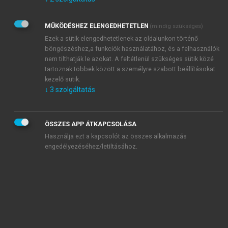
Kérek értesítést az Akadémiai Kiadó Zrt. újdonságairól,
akcióiról.
MŰKÖDÉSHEZ ELENGEDHETETLEN
(mindig szükséges)
Az
Adatkezelési tájékoztatóban
foglaltakat tudomásul
veszem és elfogadom.
Ezek a sütik elengedhetetlenek az oldalunkon történő
Az
Általános vásárlási feltételeket
, valamint a
szotar.net
és a
böngészéshez,a funkciók használatához, és a felhasználók
mersz.hu
oldalak licencszerződéseiben foglaltakat
nem tilthatják le azokat. A feltétlenül szükséges sütik közé
tudomásul veszem és elfogadom.
tartoznak többek között a személyre szabott beállításokat
kezelő sütik.
↓
3
szolgáltatás
KIPRÓBÁLOM
ÖSSZES APP ÁTKAPCSOLÁSA
Használja ezt a kapcsolót az összes alkalmazás
engedélyezéséhez/letiltásához.
MIÉRT ÉRDEMES A MERSZ ONLINE
OKOSKÖNYVTÁRAT HASZNÁLNI?