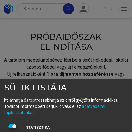
person
search
menu
BELÉPÉS
PRÓBAIDŐSZAK
ELINDÍTÁSA
A tartalom megtekintéséhez lépj be a saját fiókoddal, iskolai
azonosítóddal vagy új felhasználóként.
Új felhasználóként
1 óra díjmentes hozzáférésre
vagy
jogosult.
SÜTIK LISTÁJA
A próbaidőszak elindításához,
jelentkezz
be meglévő
fiókoddal,
vagy hozz létre új fiókot.
Itt láthatja és testreszabhatja az önről gyűjtött információkat.
További információért kérjük, olvasd el az
adatvédelmi
A regisztráció után a
próbaidőszak
automatikusan
elindul.
tájékoztatónkat
.
BELÉPÉS SAJÁT FIÓKKAL
STATISZTIKA