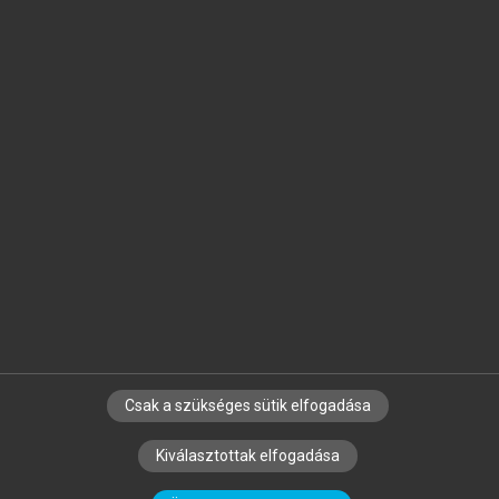
Jelöld meg a számodra fontos részeket, és
készíts
saját
jegyzeteket!
Egyéni előfizetéssel további
MeRSZ+ funkciókat
és
tartalmakat is elérhetsz.
Csak a szükséges sütik elfogadása
SZERZŐKNEK
CÉGEKNEK
KÖNYVTÁROSOKNAK
Kiválasztottak elfogadása
SZERKESZTÉSI ÉS LEKTORÁLÁSI ALAPELVEK