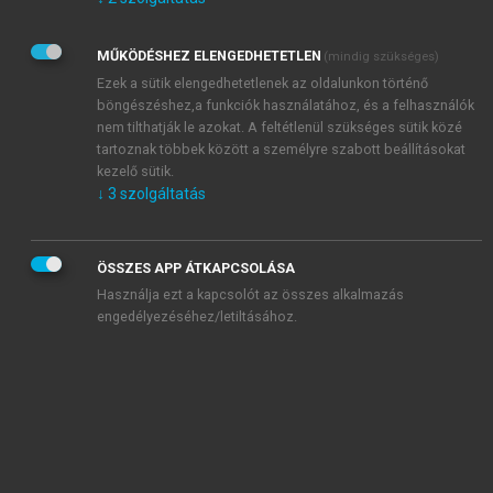
Kérek értesítést az Akadémiai Kiadó Zrt. újdonságairól,
akcióiról.
MŰKÖDÉSHEZ ELENGEDHETETLEN
(mindig szükséges)
Az
Adatkezelési tájékoztatóban
foglaltakat tudomásul
veszem és elfogadom.
Ezek a sütik elengedhetetlenek az oldalunkon történő
Az
Általános vásárlási feltételeket
, valamint a
szotar.net
és a
böngészéshez,a funkciók használatához, és a felhasználók
mersz.hu
oldalak licencszerződéseiben foglaltakat
nem tilthatják le azokat. A feltétlenül szükséges sütik közé
tudomásul veszem és elfogadom.
tartoznak többek között a személyre szabott beállításokat
kezelő sütik.
↓
3
szolgáltatás
KIPRÓBÁLOM
ÖSSZES APP ÁTKAPCSOLÁSA
Használja ezt a kapcsolót az összes alkalmazás
engedélyezéséhez/letiltásához.
MIÉRT ÉRDEMES A MERSZ ONLINE
OKOSKÖNYVTÁRAT HASZNÁLNI?