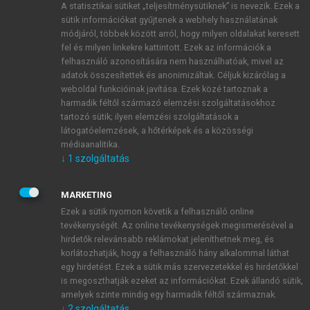
A statisztikai sütiket „teljesítménysütiknek” is nevezik. Ezek a
sütik információkat gyűjtenek a webhely használatának
módjáról, többek között arról, hogy milyen oldalakat keresett
ÚJ FIÓK LÉTREHOZÁSA
fel és milyen linkekre kattintott. Ezek az információk a
1 óra díjmentes hozzáférés
felhasználó azonosítására nem használhatóak, mivel az
adatok összesítettek és anonimizáltak. Céljuk kizárólag a
weboldal funkcióinak javítása. Ezek közé tartoznak a
E-MAIL-CÍM
harmadik féltől származó elemzési szolgáltatásokhoz
tartozó sütik; ilyen elemzési szolgáltatások a
látogatóelemzések, a hőtérképek és a közösségi
NÉV
médiaanalitika.
↓
1
szolgáltatás
JELSZÓ
MARKETING
Ezek a sütik nyomon követik a felhasználó online
tevékenységét. Az online tevékenységek megismerésével a
JELSZÓ ÚJRA
hirdetők relevánsabb reklámokat jeleníthetnek meg, és
korlátozhatják, hogy a felhasználó hány alkalommal láthat
egy hirdetést. Ezek a sütik más szervezetekkel és hirdetőkkel
is megoszthatják ezeket az információkat. Ezek állandó sütik,
Kérek értesítést a MeRSZ újdonságairól, akcióiról.
amelyek szinte mindig egy harmadik féltől származnak.
↓
2
szolgáltatás