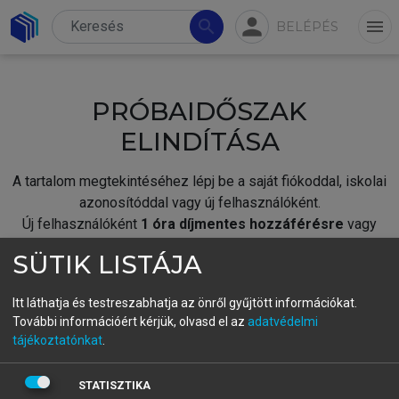
person
search
menu
BELÉPÉS
PRÓBAIDŐSZAK
ELINDÍTÁSA
A tartalom megtekintéséhez lépj be a saját fiókoddal, iskolai
azonosítóddal vagy új felhasználóként.
Új felhasználóként
1 óra díjmentes hozzáférésre
vagy
jogosult.
SÜTIK LISTÁJA
A próbaidőszak elindításához,
jelentkezz
be meglévő
fiókoddal,
vagy hozz létre új fiókot.
Itt láthatja és testreszabhatja az önről gyűjtött információkat.
További információért kérjük, olvasd el az
adatvédelmi
A regisztráció után a
próbaidőszak
automatikusan
elindul.
tájékoztatónkat
.
BELÉPÉS SAJÁT FIÓKKAL
STATISZTIKA