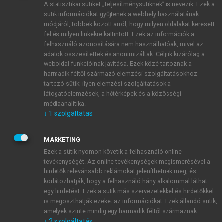
A statisztikai sütiket „teljesítménysütiknek” is nevezik. Ezek a
sütik információkat gyűjtenek a webhely használatának
módjáról, többek között arról, hogy milyen oldalakat keresett
ÚJ FIÓK LÉTREHOZÁSA
fel és milyen linkekre kattintott. Ezek az információk a
1 óra díjmentes hozzáférés
felhasználó azonosítására nem használhatóak, mivel az
adatok összesítettek és anonimizáltak. Céljuk kizárólag a
weboldal funkcióinak javítása. Ezek közé tartoznak a
E-MAIL-CÍM
harmadik féltől származó elemzési szolgáltatásokhoz
tartozó sütik; ilyen elemzési szolgáltatások a
látogatóelemzések, a hőtérképek és a közösségi
NÉV
médiaanalitika.
↓
1
szolgáltatás
JELSZÓ
MARKETING
Ezek a sütik nyomon követik a felhasználó online
tevékenységét. Az online tevékenységek megismerésével a
JELSZÓ ÚJRA
hirdetők relevánsabb reklámokat jeleníthetnek meg, és
korlátozhatják, hogy a felhasználó hány alkalommal láthat
egy hirdetést. Ezek a sütik más szervezetekkel és hirdetőkkel
is megoszthatják ezeket az információkat. Ezek állandó sütik,
Kérek értesítést a MeRSZ újdonságairól, akcióiról.
amelyek szinte mindig egy harmadik féltől származnak.
↓
2
szolgáltatás