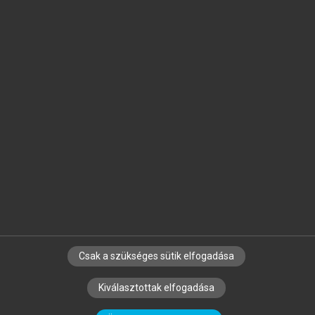
Jelöld meg a számodra fontos részeket, és
készíts
saját
jegyzeteket!
Egyéni előfizetéssel további
MeRSZ+ funkciókat
és
tartalmakat is elérhetsz.
Csak a szükséges sütik elfogadása
SZERZŐKNEK
CÉGEKNEK
KÖNYVTÁROSOKNAK
Kiválasztottak elfogadása
SZERKESZTÉSI ÉS LEKTORÁLÁSI ALAPELVEK