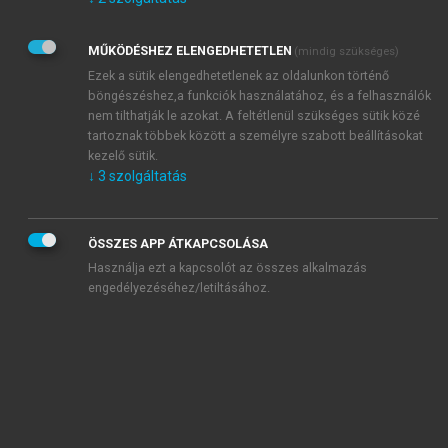
Kérek értesítést az Akadémiai Kiadó Zrt. újdonságairól,
akcióiról.
MŰKÖDÉSHEZ ELENGEDHETETLEN
(mindig szükséges)
Az
Adatkezelési tájékoztatóban
foglaltakat tudomásul
veszem és elfogadom.
Ezek a sütik elengedhetetlenek az oldalunkon történő
Az
Általános vásárlási feltételeket
, valamint a
szotar.net
és a
böngészéshez,a funkciók használatához, és a felhasználók
mersz.hu
oldalak licencszerződéseiben foglaltakat
nem tilthatják le azokat. A feltétlenül szükséges sütik közé
tudomásul veszem és elfogadom.
tartoznak többek között a személyre szabott beállításokat
kezelő sütik.
↓
3
szolgáltatás
KIPRÓBÁLOM
ÖSSZES APP ÁTKAPCSOLÁSA
Használja ezt a kapcsolót az összes alkalmazás
engedélyezéséhez/letiltásához.
MIÉRT ÉRDEMES A MERSZ ONLINE
OKOSKÖNYVTÁRAT HASZNÁLNI?