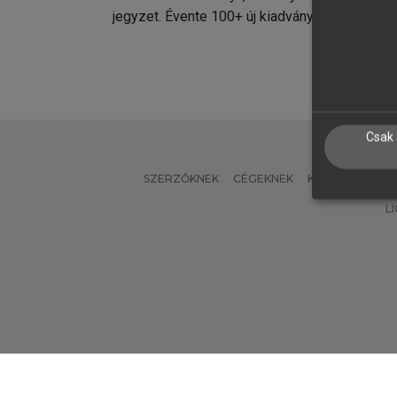
jegyzet. Évente 100+ új kiadvány.
kiadvá
Csak 
SZERZŐKNEK
CÉGEKNEK
KÖNYVTÁROSO
L
Verzió: 2.7.2