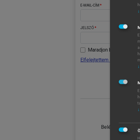
h
E-MAIL-CÍM
↓
JELSZÓ
E
m
a
Maradjon belépve
h
Elfelejtettem a jelszavamat
m
↓
BELÉ
M
E
h
t
↓
TANULÓ
Belépés intézmén
Ö
H