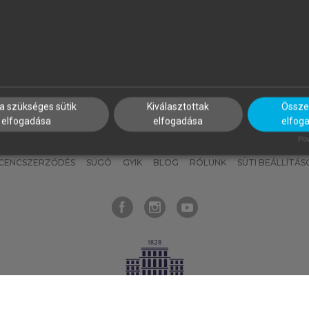
nyokat, hogy bármikor azonnal
részeket, és
készíts
saj
hozzájuk férhess!
jegyzeteket!
a szükséges sütik
Kiválasztottak
Összes
elfogadása
elfogadása
elfog
KNAK
SZERKESZTÉSI ÉS LEKTORÁLÁSI ALAPELVEK
MI – ÁLTALÁNOS
Pow
ICENCSZERZŐDÉS
SÚGÓ
GYIK
BLOG
RÓLUNK
SÜTI BEÁLLÍTÁS