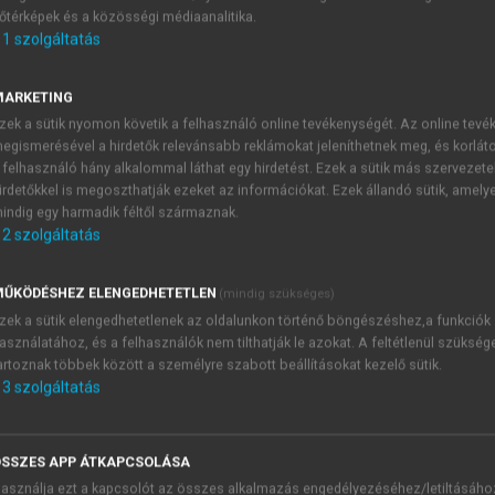
őtérképek és a közösségi médiaanalitika.
E-MAIL-CÍM
1
szolgáltatás
MARKETING
NÉV
zek a sütik nyomon követik a felhasználó online tevékenységét. Az online tev
egismerésével a hirdetők relevánsabb reklámokat jeleníthetnek meg, és korlát
 felhasználó hány alkalommal láthat egy hirdetést. Ezek a sütik más szervezete
JELSZÓ
irdetőkkel is megoszthatják ezeket az információkat. Ezek állandó sütik, amely
indig egy harmadik féltől származnak.
2
szolgáltatás
JELSZÓ ÚJRA
PÉS
ŰKÖDÉSHEZ ELENGEDHETETLEN
(mindig szükséges)
zek a sütik elengedhetetlenek az oldalunkon történő böngészéshez,a funkciók
asználatához, és a felhasználók nem tilthatják le azokat. A feltétlenül szükség
Kérek értesítést a MeRSZ új
artoznak többek között a személyre szabott beállításokat kezelő sütik.
Kérek értesítést az Akadémi
3
szolgáltatás
akcióiról.
 VAGY?
Az
Adatkezelési tájékozta
yi azonosítóval
veszem és elfogadom.
SSZES APP ÁTKAPCSOLÁSA
Az
Általános vásárlási felt
asználja ezt a kapcsolót az összes alkalmazás engedélyezéséhez/letiltásáho