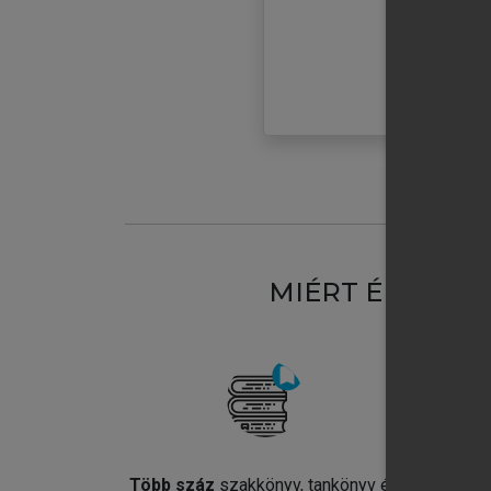
MIÉRT ÉRDEME
Több száz
szakkönyv, tankönyv és
Jel