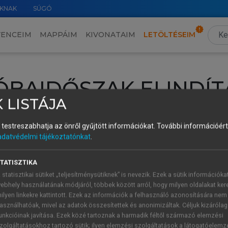
KNAK
SÚGÓ
VENCEIM
MAPPÁIM
KIVONATAIM
LETÖLTÉSEIM
ÓBAIDŐSZAK ELINDÍT
 LISTÁJA
intéséhez lépj be a saját fiókoddal, iskolai azonosítóddal vagy ú
és testreszabhatja az önről gyűjtött információkat.
További információért 
Új felhasználóként
1 óra díjmentes hozzáférésre
vagy jogosult
adatvédelmi tájékoztatónkat
.
k elindításához,
jelentkezz
be meglévő fiókoddal,
vagy hozz lé
A regisztráció után a
próbaidőszak
automatikusan
elindul.
TATISZTIKA
 statisztikai sütiket „teljesítménysütiknek” is nevezik. Ezek a sütik információka
ebhely használatának módjáról, többek között arról, hogy milyen oldalakat kere
ilyen linkekre kattintott. Ezek az információk a felhasználó azonosítására nem
ÚJ FIÓK 
ÁT FIÓKKAL
asználhatóak, mivel az adatok összesítettek és anonimizáltak. Céljuk kizáróla
1 óra díjme
unkcióinak javítása. Ezek közé tartoznak a harmadik féltől származó elemzési
zolgáltatásokhoz tartozó sütik; ilyen elemzési szolgáltatások a látogatóelemz