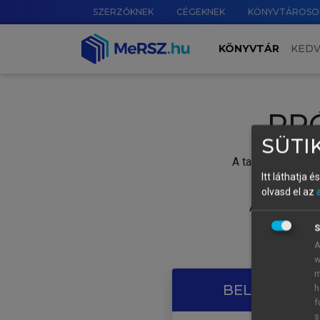
SZERZŐKNEK
CÉGEKNEK
KÖNYVTÁROSO
KÖNYVTÁR
KED
PR
SÜTIK
A tartalom megtek
Itt láthatja 
olvasd el az
A próbaidősza
S
A
w
m
BELÉPÉS SAJ
h
f
s