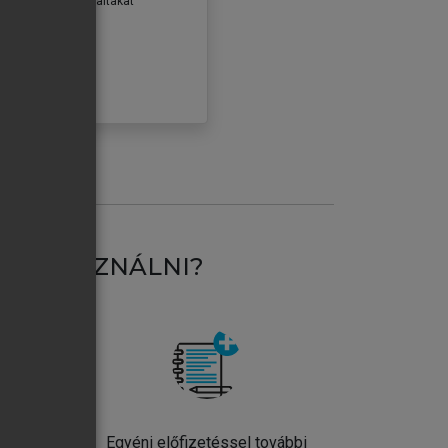
erződéseiben foglaltakat
ogadom.
ÓBÁLOM
AT HASZNÁLNI?
ntos
Egyéni előfizetéssel további