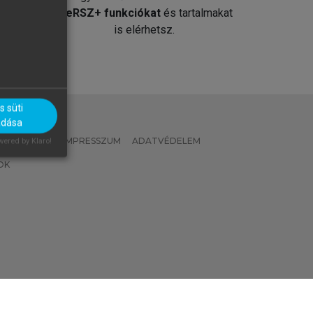
át
MeRSZ+ funkciókat
és tartalmakat
is elérhetsz.
 süti
adása
 IRÁNYELVEK
IMPRESSZUM
ADATVÉDELEM
ered by Klaro!
OK