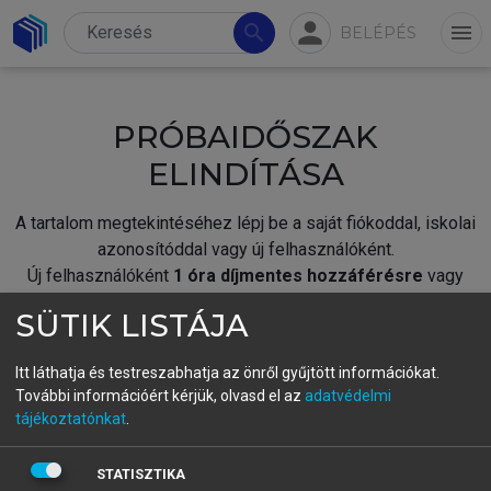
person
search
menu
BELÉPÉS
PRÓBAIDŐSZAK
ELINDÍTÁSA
A tartalom megtekintéséhez lépj be a saját fiókoddal, iskolai
azonosítóddal vagy új felhasználóként.
Új felhasználóként
1 óra díjmentes hozzáférésre
vagy
jogosult.
SÜTIK LISTÁJA
A próbaidőszak elindításához,
jelentkezz
be meglévő
fiókoddal,
vagy hozz létre új fiókot.
Itt láthatja és testreszabhatja az önről gyűjtött információkat.
További információért kérjük, olvasd el az
adatvédelmi
A regisztráció után a
próbaidőszak
automatikusan
elindul.
tájékoztatónkat
.
BELÉPÉS SAJÁT FIÓKKAL
STATISZTIKA