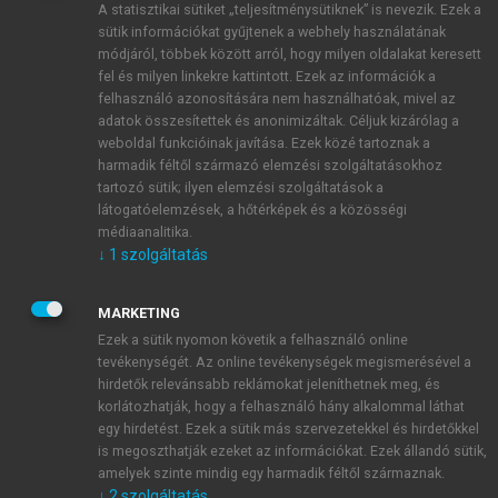
A statisztikai sütiket „teljesítménysütiknek” is nevezik. Ezek a
sütik információkat gyűjtenek a webhely használatának
módjáról, többek között arról, hogy milyen oldalakat keresett
ÚJ FIÓK LÉTREHOZÁSA
fel és milyen linkekre kattintott. Ezek az információk a
1 óra díjmentes hozzáférés
felhasználó azonosítására nem használhatóak, mivel az
adatok összesítettek és anonimizáltak. Céljuk kizárólag a
weboldal funkcióinak javítása. Ezek közé tartoznak a
E-MAIL-CÍM
harmadik féltől származó elemzési szolgáltatásokhoz
tartozó sütik; ilyen elemzési szolgáltatások a
látogatóelemzések, a hőtérképek és a közösségi
NÉV
médiaanalitika.
↓
1
szolgáltatás
JELSZÓ
MARKETING
Ezek a sütik nyomon követik a felhasználó online
tevékenységét. Az online tevékenységek megismerésével a
JELSZÓ ÚJRA
hirdetők relevánsabb reklámokat jeleníthetnek meg, és
korlátozhatják, hogy a felhasználó hány alkalommal láthat
egy hirdetést. Ezek a sütik más szervezetekkel és hirdetőkkel
is megoszthatják ezeket az információkat. Ezek állandó sütik,
Kérek értesítést a MeRSZ újdonságairól, akcióiról.
amelyek szinte mindig egy harmadik féltől származnak.
↓
2
szolgáltatás