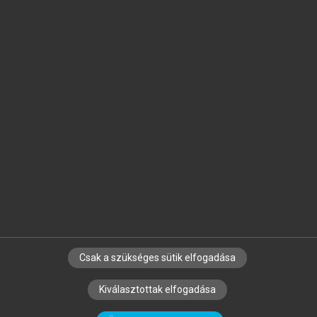
Jelöld meg a számodra fontos részeket, és
készíts
saját
jegyzeteket!
Egyéni előfizetéssel további
MeRSZ+ funkciókat
és
tartalmakat is elérhetsz.
Csak a szükséges sütik elfogadása
SZERZŐKNEK
CÉGEKNEK
KÖNYVTÁROSOKNAK
Kiválasztottak elfogadása
SZERKESZTÉSI ÉS LEKTORÁLÁSI ALAPELVEK