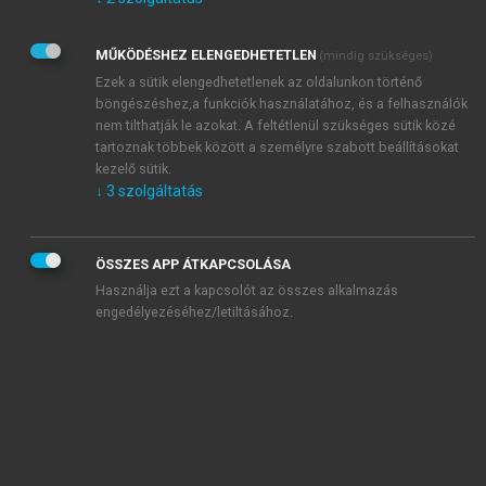
Kérek értesítést az Akadémiai Kiadó Zrt. újdonságairól,
akcióiról.
MŰKÖDÉSHEZ ELENGEDHETETLEN
(mindig szükséges)
Az
Adatkezelési tájékoztatóban
foglaltakat tudomásul
veszem és elfogadom.
Ezek a sütik elengedhetetlenek az oldalunkon történő
Az
Általános vásárlási feltételeket
, valamint a
szotar.net
és a
böngészéshez,a funkciók használatához, és a felhasználók
mersz.hu
oldalak licencszerződéseiben foglaltakat
nem tilthatják le azokat. A feltétlenül szükséges sütik közé
tudomásul veszem és elfogadom.
tartoznak többek között a személyre szabott beállításokat
kezelő sütik.
↓
3
szolgáltatás
KIPRÓBÁLOM
ÖSSZES APP ÁTKAPCSOLÁSA
Használja ezt a kapcsolót az összes alkalmazás
engedélyezéséhez/letiltásához.
MIÉRT ÉRDEMES A MERSZ ONLINE
OKOSKÖNYVTÁRAT HASZNÁLNI?