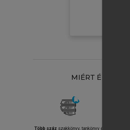
MIÉRT ÉRDEME
Több száz
szakkönyv, tankönyv és
Jel