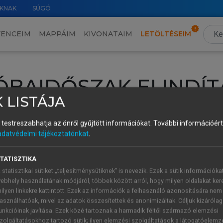
KNAK
SÚGÓ
VENCEIM
MAPPÁIM
KIVONATAIM
LETÖLTÉSEIM
ÓBAIDŐSZAK ELINDÍT
 LISTÁJA
intéséhez lépj be a saját fiókoddal, iskolai azonosítóddal vagy ú
és testreszabhatja az önről gyűjtött információkat.
További információért 
Új felhasználóként
1 óra díjmentes hozzáférésre
vagy jogosult
adatvédelmi tájékoztatónkat
.
k elindításához,
jelentkezz
be meglévő fiókoddal,
vagy hozz lé
A regisztráció után a
próbaidőszak
automatikusan
elindul.
TATISZTIKA
 statisztikai sütiket „teljesítménysütiknek” is nevezik. Ezek a sütik információka
ebhely használatának módjáról, többek között arról, hogy milyen oldalakat kere
ilyen linkekre kattintott. Ezek az információk a felhasználó azonosítására nem
ÚJ FIÓK 
ÁT FIÓKKAL
asználhatóak, mivel az adatok összesítettek és anonimizáltak. Céljuk kizáróla
1 óra díjme
unkcióinak javítása. Ezek közé tartoznak a harmadik féltől származó elemzési
zolgáltatásokhoz tartozó sütik; ilyen elemzési szolgáltatások a látogatóelemz