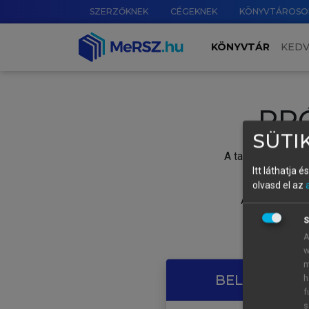
SZERZŐKNEK
CÉGEKNEK
KÖNYVTÁROSO
KÖNYVTÁR
KED
PR
SÜTIK
A tartalom megtek
Itt láthatja 
olvasd el az
A próbaidősza
S
A
w
m
BELÉPÉS SAJ
h
f
s