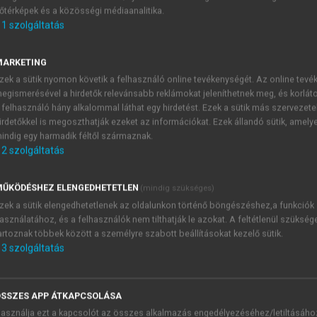
őtérképek és a közösségi médiaanalitika.
E-MAIL-CÍM
1
szolgáltatás
MARKETING
NÉV
zek a sütik nyomon követik a felhasználó online tevékenységét. Az online tev
egismerésével a hirdetők relevánsabb reklámokat jeleníthetnek meg, és korlát
 felhasználó hány alkalommal láthat egy hirdetést. Ezek a sütik más szervezete
JELSZÓ
irdetőkkel is megoszthatják ezeket az információkat. Ezek állandó sütik, amely
indig egy harmadik féltől származnak.
2
szolgáltatás
JELSZÓ ÚJRA
PÉS
ŰKÖDÉSHEZ ELENGEDHETETLEN
(mindig szükséges)
zek a sütik elengedhetetlenek az oldalunkon történő böngészéshez,a funkciók
asználatához, és a felhasználók nem tilthatják le azokat. A feltétlenül szükség
Kérek értesítést a MeRSZ új
artoznak többek között a személyre szabott beállításokat kezelő sütik.
Kérek értesítést az Akadémi
3
szolgáltatás
akcióiról.
 VAGY?
Az
Adatkezelési tájékozta
yi azonosítóval
veszem és elfogadom.
SSZES APP ÁTKAPCSOLÁSA
Az
Általános vásárlási felt
asználja ezt a kapcsolót az összes alkalmazás engedélyezéséhez/letiltásáho