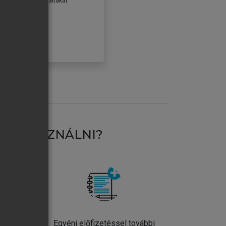
erződéseiben foglaltakat
ogadom.
ÓBÁLOM
AT HASZNÁLNI?
ntos
Egyéni előfizetéssel további