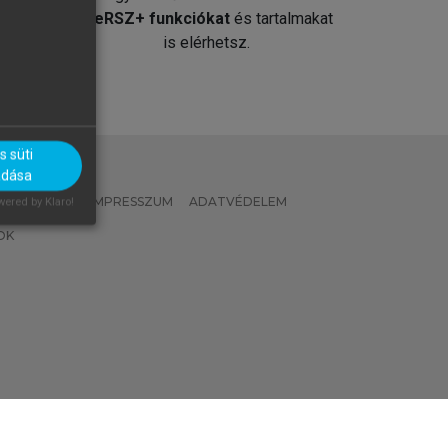
át
MeRSZ+ funkciókat
és tartalmakat
is elérhetsz.
 süti
adása
 IRÁNYELVEK
IMPRESSZUM
ADATVÉDELEM
ered by Klaro!
OK