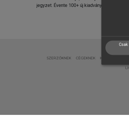
jegyzet. Évente 100+ új kiadvány.
kiadvá
Csak 
SZERZŐKNEK
CÉGEKNEK
KÖNYVTÁROSO
L
Verzió: 2.7.2