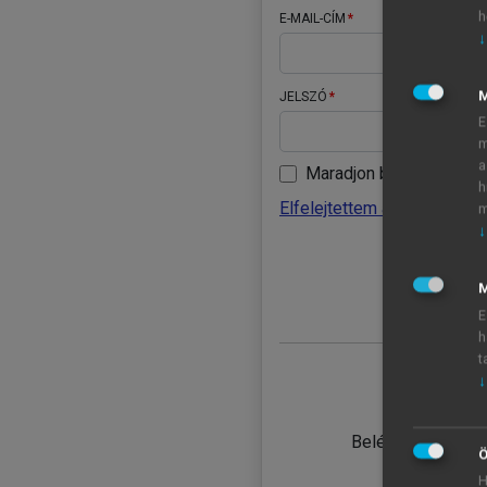
h
E-MAIL-CÍM
↓
JELSZÓ
E
m
a
Maradjon belépve
h
Elfelejtettem a jelszavamat
m
↓
BELÉ
M
E
h
t
↓
TANULÓ
Belépés intézmén
Ö
H