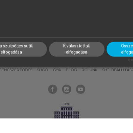
nyokat, hogy bármikor azonnal
részeket, és
készíts
saj
hozzájuk férhess!
jegyzeteket!
a szükséges sütik
Kiválasztottak
Összes
elfogadása
elfogadása
elfog
KNAK
SZERKESZTÉSI ÉS LEKTORÁLÁSI ALAPELVEK
MI – ÁLTALÁNOS
Pow
ICENCSZERZŐDÉS
SÚGÓ
GYIK
BLOG
RÓLUNK
SÜTI BEÁLLÍTÁS