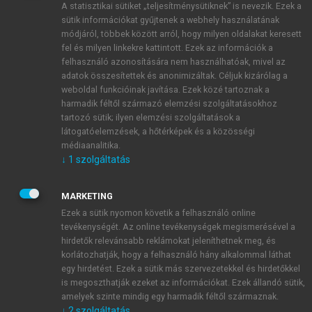
A statisztikai sütiket „teljesítménysütiknek” is nevezik. Ezek a
sütik információkat gyűjtenek a webhely használatának
módjáról, többek között arról, hogy milyen oldalakat keresett
ÚJ FIÓK LÉTREHOZÁSA
fel és milyen linkekre kattintott. Ezek az információk a
1 óra díjmentes hozzáférés
felhasználó azonosítására nem használhatóak, mivel az
adatok összesítettek és anonimizáltak. Céljuk kizárólag a
weboldal funkcióinak javítása. Ezek közé tartoznak a
E-MAIL-CÍM
harmadik féltől származó elemzési szolgáltatásokhoz
tartozó sütik; ilyen elemzési szolgáltatások a
látogatóelemzések, a hőtérképek és a közösségi
NÉV
médiaanalitika.
↓
1
szolgáltatás
JELSZÓ
MARKETING
Ezek a sütik nyomon követik a felhasználó online
tevékenységét. Az online tevékenységek megismerésével a
JELSZÓ ÚJRA
hirdetők relevánsabb reklámokat jeleníthetnek meg, és
korlátozhatják, hogy a felhasználó hány alkalommal láthat
egy hirdetést. Ezek a sütik más szervezetekkel és hirdetőkkel
is megoszthatják ezeket az információkat. Ezek állandó sütik,
Kérek értesítést a MeRSZ újdonságairól, akcióiról.
amelyek szinte mindig egy harmadik féltől származnak.
↓
2
szolgáltatás