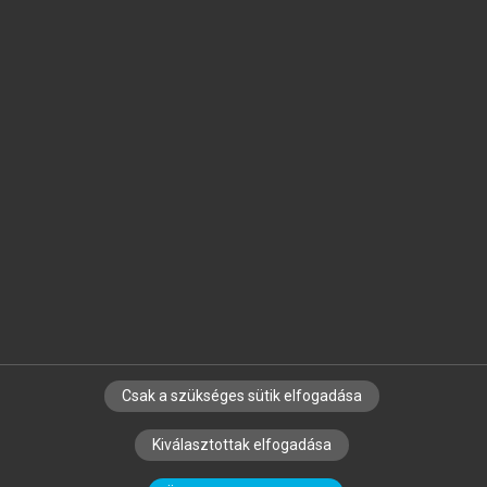
Jelöld meg a számodra fontos részeket, és
készíts
saját
jegyzeteket!
Egyéni előfizetéssel további
MeRSZ+ funkciókat
és
tartalmakat is elérhetsz.
Csak a szükséges sütik elfogadása
SZERZŐKNEK
CÉGEKNEK
KÖNYVTÁROSOKNAK
Kiválasztottak elfogadása
SZERKESZTÉSI ÉS LEKTORÁLÁSI ALAPELVEK