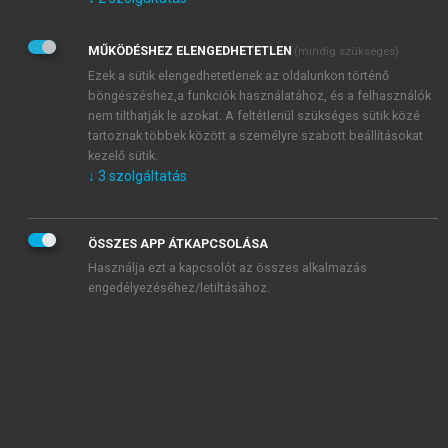
Kérek értesítést az Akadémiai Kiadó Zrt. újdonságairól,
akcióiról.
MŰKÖDÉSHEZ ELENGEDHETETLEN
(mindig szükséges)
Az
Adatkezelési tájékoztatóban
foglaltakat tudomásul
veszem és elfogadom.
Ezek a sütik elengedhetetlenek az oldalunkon történő
Az
Általános vásárlási feltételeket
, valamint a
szotar.net
és a
böngészéshez,a funkciók használatához, és a felhasználók
mersz.hu
oldalak licencszerződéseiben foglaltakat
nem tilthatják le azokat. A feltétlenül szükséges sütik közé
tudomásul veszem és elfogadom.
tartoznak többek között a személyre szabott beállításokat
kezelő sütik.
↓
3
szolgáltatás
KIPRÓBÁLOM
ÖSSZES APP ÁTKAPCSOLÁSA
Használja ezt a kapcsolót az összes alkalmazás
engedélyezéséhez/letiltásához.
MIÉRT ÉRDEMES A MERSZ ONLINE
OKOSKÖNYVTÁRAT HASZNÁLNI?