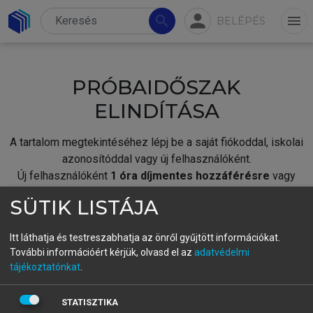
person
search
menu
BELÉPÉS
PRÓBAIDŐSZAK
ELINDÍTÁSA
A tartalom megtekintéséhez lépj be a saját fiókoddal, iskolai
azonosítóddal vagy új felhasználóként.
Új felhasználóként
1 óra díjmentes hozzáférésre
vagy
jogosult.
SÜTIK LISTÁJA
A próbaidőszak elindításához,
jelentkezz
be meglévő
fiókoddal,
vagy hozz létre új fiókot.
Itt láthatja és testreszabhatja az önről gyűjtött információkat.
További információért kérjük, olvasd el az
adatvédelmi
A regisztráció után a
próbaidőszak
automatikusan
elindul.
tájékoztatónkat
.
BELÉPÉS SAJÁT FIÓKKAL
STATISZTIKA