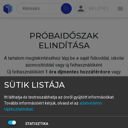
person
search
menu
BELÉPÉS
PRÓBAIDŐSZAK
ELINDÍTÁSA
A tartalom megtekintéséhez lépj be a saját fiókoddal, iskolai
azonosítóddal vagy új felhasználóként.
Új felhasználóként
1 óra díjmentes hozzáférésre
vagy
jogosult.
SÜTIK LISTÁJA
A próbaidőszak elindításához,
jelentkezz
be meglévő
fiókoddal,
vagy hozz létre új fiókot.
Itt láthatja és testreszabhatja az önről gyűjtött információkat.
További információért kérjük, olvasd el az
adatvédelmi
A regisztráció után a
próbaidőszak
automatikusan
elindul.
tájékoztatónkat
.
BELÉPÉS SAJÁT FIÓKKAL
STATISZTIKA