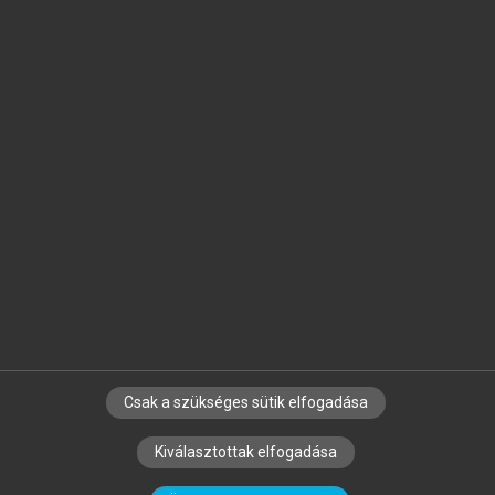
Jelöld meg a számodra fontos részeket, és
készíts
saját
jegyzeteket!
Egyéni előfizetéssel további
MeRSZ+ funkciókat
és
tartalmakat is elérhetsz.
Csak a szükséges sütik elfogadása
SZERZŐKNEK
CÉGEKNEK
KÖNYVTÁROSOKNAK
Kiválasztottak elfogadása
SZERKESZTÉSI ÉS LEKTORÁLÁSI ALAPELVEK