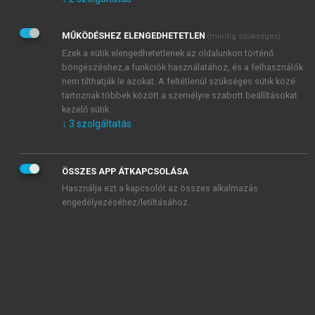
Kérek értesítést az Akadémiai Kiadó Zrt. újdonságairól,
akcióiról.
MŰKÖDÉSHEZ ELENGEDHETETLEN
(mindig szükséges)
Az
Adatkezelési tájékoztatóban
foglaltakat tudomásul
veszem és elfogadom.
Ezek a sütik elengedhetetlenek az oldalunkon történő
Az
Általános vásárlási feltételeket
, valamint a
szotar.net
és a
böngészéshez,a funkciók használatához, és a felhasználók
mersz.hu
oldalak licencszerződéseiben foglaltakat
nem tilthatják le azokat. A feltétlenül szükséges sütik közé
tudomásul veszem és elfogadom.
tartoznak többek között a személyre szabott beállításokat
kezelő sütik.
↓
3
szolgáltatás
KIPRÓBÁLOM
ÖSSZES APP ÁTKAPCSOLÁSA
Használja ezt a kapcsolót az összes alkalmazás
engedélyezéséhez/letiltásához.
MIÉRT ÉRDEMES A MERSZ ONLINE
OKOSKÖNYVTÁRAT HASZNÁLNI?