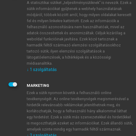
A statisztikai sütiket „teljesítménysütiknek” is nevezik. Ezek a
sütik információkat gyűjtenek a webhely használatának
módjáról, többek között arról, hogy milyen oldalakat keresett
ÚJ FIÓK LÉTREHOZÁSA
fel és milyen linkekre kattintott. Ezek az információk a
1 óra díjmentes hozzáférés
felhasználó azonosítására nem használhatóak, mivel az
adatok összesítettek és anonimizáltak. Céljuk kizárólag a
weboldal funkcióinak javítása. Ezek közé tartoznak a
E-MAIL-CÍM
harmadik féltől származó elemzési szolgáltatásokhoz
tartozó sütik; ilyen elemzési szolgáltatások a
látogatóelemzések, a hőtérképek és a közösségi
NÉV
médiaanalitika.
↓
1
szolgáltatás
JELSZÓ
MARKETING
Ezek a sütik nyomon követik a felhasználó online
tevékenységét. Az online tevékenységek megismerésével a
JELSZÓ ÚJRA
hirdetők relevánsabb reklámokat jeleníthetnek meg, és
korlátozhatják, hogy a felhasználó hány alkalommal láthat
egy hirdetést. Ezek a sütik más szervezetekkel és hirdetőkkel
is megoszthatják ezeket az információkat. Ezek állandó sütik,
Kérek értesítést a MeRSZ újdonságairól, akcióiról.
amelyek szinte mindig egy harmadik féltől származnak.
↓
2
szolgáltatás