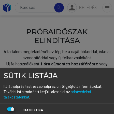
person
search
menu
BELÉPÉS
PRÓBAIDŐSZAK
ELINDÍTÁSA
A tartalom megtekintéséhez lépj be a saját fiókoddal, iskolai
azonosítóddal vagy új felhasználóként.
Új felhasználóként
1 óra díjmentes hozzáférésre
vagy
jogosult.
SÜTIK LISTÁJA
A próbaidőszak elindításához,
jelentkezz
be meglévő
fiókoddal,
vagy hozz létre új fiókot.
Itt láthatja és testreszabhatja az önről gyűjtött információkat.
További információért kérjük, olvasd el az
adatvédelmi
A regisztráció után a
próbaidőszak
automatikusan
elindul.
tájékoztatónkat
.
BELÉPÉS SAJÁT FIÓKKAL
STATISZTIKA