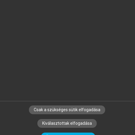
Jelöld meg a számodra fontos részeket, és
készíts
saját
jegyzeteket!
Egyéni előfizetéssel további
MeRSZ+ funkciókat
és
tartalmakat is elérhetsz.
Csak a szükséges sütik elfogadása
SZERZŐKNEK
CÉGEKNEK
KÖNYVTÁROSOKNAK
Kiválasztottak elfogadása
SZERKESZTÉSI ÉS LEKTORÁLÁSI ALAPELVEK