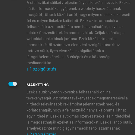
A statisztikai sütiket „teljesítménysütiknek” is nevezik. Ezek a
sütik információkat gyűjtenek a webhely használatának
módjáról, többek között arról, hogy milyen oldalakat keresett
ÚJ FIÓK LÉTREHOZÁSA
fel és milyen linkekre kattintott. Ezek az információk a
1 óra díjmentes hozzáférés
felhasználó azonosítására nem használhatóak, mivel az
adatok összesítettek és anonimizáltak. Céljuk kizárólag a
weboldal funkcióinak javítása. Ezek közé tartoznak a
E-MAIL-CÍM
harmadik féltől származó elemzési szolgáltatásokhoz
tartozó sütik; ilyen elemzési szolgáltatások a
látogatóelemzések, a hőtérképek és a közösségi
NÉV
médiaanalitika.
↓
1
szolgáltatás
JELSZÓ
MARKETING
Ezek a sütik nyomon követik a felhasználó online
tevékenységét. Az online tevékenységek megismerésével a
JELSZÓ ÚJRA
hirdetők relevánsabb reklámokat jeleníthetnek meg, és
korlátozhatják, hogy a felhasználó hány alkalommal láthat
egy hirdetést. Ezek a sütik más szervezetekkel és hirdetőkkel
is megoszthatják ezeket az információkat. Ezek állandó sütik,
Kérek értesítést a MeRSZ újdonságairól, akcióiról.
amelyek szinte mindig egy harmadik féltől származnak.
↓
2
szolgáltatás