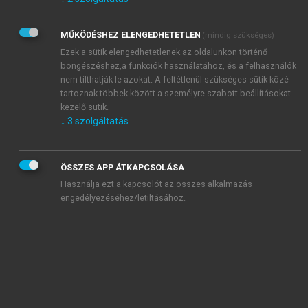
Kérek értesítést az Akadémiai Kiadó Zrt. újdonságairól,
akcióiról.
MŰKÖDÉSHEZ ELENGEDHETETLEN
(mindig szükséges)
Az
Adatkezelési tájékoztatóban
foglaltakat tudomásul
veszem és elfogadom.
Ezek a sütik elengedhetetlenek az oldalunkon történő
Az
Általános vásárlási feltételeket
, valamint a
szotar.net
és a
böngészéshez,a funkciók használatához, és a felhasználók
mersz.hu
oldalak licencszerződéseiben foglaltakat
nem tilthatják le azokat. A feltétlenül szükséges sütik közé
tudomásul veszem és elfogadom.
tartoznak többek között a személyre szabott beállításokat
kezelő sütik.
↓
3
szolgáltatás
KIPRÓBÁLOM
ÖSSZES APP ÁTKAPCSOLÁSA
Használja ezt a kapcsolót az összes alkalmazás
engedélyezéséhez/letiltásához.
MIÉRT ÉRDEMES A MERSZ ONLINE
OKOSKÖNYVTÁRAT HASZNÁLNI?