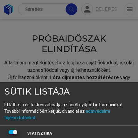
person
search
menu
BELÉPÉS
PRÓBAIDŐSZAK
ELINDÍTÁSA
A tartalom megtekintéséhez lépj be a saját fiókoddal, iskolai
azonosítóddal vagy új felhasználóként.
Új felhasználóként
1 óra díjmentes hozzáférésre
vagy
jogosult.
SÜTIK LISTÁJA
A próbaidőszak elindításához,
jelentkezz
be meglévő
fiókoddal,
vagy hozz létre új fiókot.
Itt láthatja és testreszabhatja az önről gyűjtött információkat.
További információért kérjük, olvasd el az
adatvédelmi
A regisztráció után a
próbaidőszak
automatikusan
elindul.
tájékoztatónkat
.
BELÉPÉS SAJÁT FIÓKKAL
STATISZTIKA