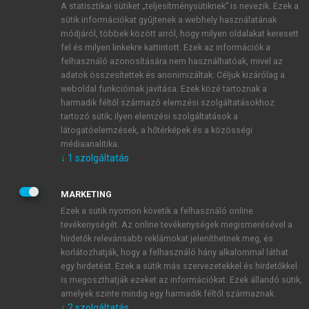
A statisztikai sütiket „teljesítménysütiknek” is nevezik. Ezek a
sütik információkat gyűjtenek a webhely használatának
módjáról, többek között arról, hogy milyen oldalakat keresett
ÚJ FIÓK LÉTREHOZÁSA
fel és milyen linkekre kattintott. Ezek az információk a
1 óra díjmentes hozzáférés
felhasználó azonosítására nem használhatóak, mivel az
adatok összesítettek és anonimizáltak. Céljuk kizárólag a
weboldal funkcióinak javítása. Ezek közé tartoznak a
E-MAIL-CÍM
harmadik féltől származó elemzési szolgáltatásokhoz
tartozó sütik; ilyen elemzési szolgáltatások a
látogatóelemzések, a hőtérképek és a közösségi
NÉV
médiaanalitika.
↓
1
szolgáltatás
JELSZÓ
MARKETING
Ezek a sütik nyomon követik a felhasználó online
tevékenységét. Az online tevékenységek megismerésével a
JELSZÓ ÚJRA
hirdetők relevánsabb reklámokat jeleníthetnek meg, és
korlátozhatják, hogy a felhasználó hány alkalommal láthat
egy hirdetést. Ezek a sütik más szervezetekkel és hirdetőkkel
is megoszthatják ezeket az információkat. Ezek állandó sütik,
Kérek értesítést a MeRSZ újdonságairól, akcióiról.
amelyek szinte mindig egy harmadik féltől származnak.
↓
2
szolgáltatás