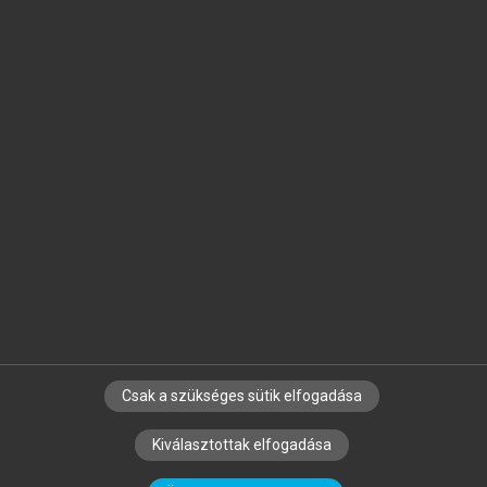
Jelöld meg a számodra fontos részeket, és
készíts
saját
jegyzeteket!
Egyéni előfizetéssel további
MeRSZ+ funkciókat
és
tartalmakat is elérhetsz.
Csak a szükséges sütik elfogadása
SZERZŐKNEK
CÉGEKNEK
KÖNYVTÁROSOKNAK
Kiválasztottak elfogadása
SZERKESZTÉSI ÉS LEKTORÁLÁSI ALAPELVEK