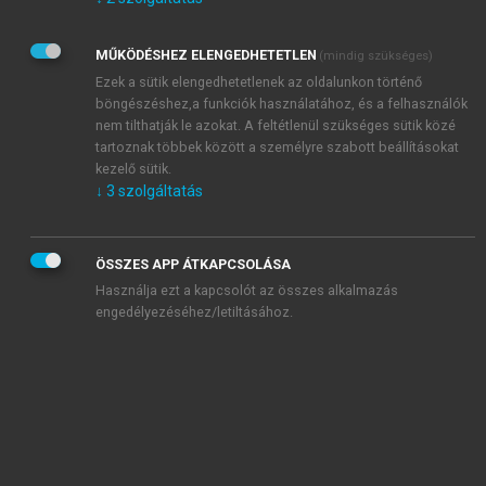
Kérek értesítést az Akadémiai Kiadó Zrt. újdonságairól,
akcióiról.
MŰKÖDÉSHEZ ELENGEDHETETLEN
(mindig szükséges)
Az
Adatkezelési tájékoztatóban
foglaltakat tudomásul
veszem és elfogadom.
Ezek a sütik elengedhetetlenek az oldalunkon történő
Az
Általános vásárlási feltételeket
, valamint a
szotar.net
és a
böngészéshez,a funkciók használatához, és a felhasználók
mersz.hu
oldalak licencszerződéseiben foglaltakat
nem tilthatják le azokat. A feltétlenül szükséges sütik közé
tudomásul veszem és elfogadom.
tartoznak többek között a személyre szabott beállításokat
kezelő sütik.
↓
3
szolgáltatás
KIPRÓBÁLOM
ÖSSZES APP ÁTKAPCSOLÁSA
Használja ezt a kapcsolót az összes alkalmazás
engedélyezéséhez/letiltásához.
MIÉRT ÉRDEMES A MERSZ ONLINE
OKOSKÖNYVTÁRAT HASZNÁLNI?