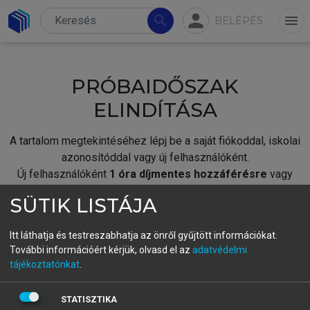
person
search
menu
BELÉPÉS
PRÓBAIDŐSZAK
ELINDÍTÁSA
A tartalom megtekintéséhez lépj be a saját fiókoddal, iskolai
azonosítóddal vagy új felhasználóként.
Új felhasználóként
1 óra díjmentes hozzáférésre
vagy
jogosult.
SÜTIK LISTÁJA
A próbaidőszak elindításához,
jelentkezz
be meglévő
fiókoddal,
vagy hozz létre új fiókot.
Itt láthatja és testreszabhatja az önről gyűjtött információkat.
További információért kérjük, olvasd el az
adatvédelmi
A regisztráció után a
próbaidőszak
automatikusan
elindul.
tájékoztatónkat
.
BELÉPÉS SAJÁT FIÓKKAL
STATISZTIKA