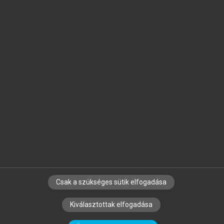
Jelöld meg a számodra fontos részeket, és
készíts
saját
jegyzeteket!
Egyéni előfizetéssel további
MeRSZ+ funkciókat
és
tartalmakat is elérhetsz.
Csak a szükséges sütik elfogadása
SZERZŐKNEK
CÉGEKNEK
KÖNYVTÁROSOKNAK
Kiválasztottak elfogadása
SZERKESZTÉSI ÉS LEKTORÁLÁSI ALAPELVEK