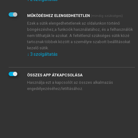
Kérek értesítést az Akadémiai Kiadó Zrt. újdonságairól,
akcióiról.
MŰKÖDÉSHEZ ELENGEDHETETLEN
(mindig szükséges)
Az
Adatkezelési tájékoztatóban
foglaltakat tudomásul
veszem és elfogadom.
Ezek a sütik elengedhetetlenek az oldalunkon történő
Az
Általános vásárlási feltételeket
, valamint a
szotar.net
és a
böngészéshez,a funkciók használatához, és a felhasználók
mersz.hu
oldalak licencszerződéseiben foglaltakat
nem tilthatják le azokat. A feltétlenül szükséges sütik közé
tudomásul veszem és elfogadom.
tartoznak többek között a személyre szabott beállításokat
kezelő sütik.
↓
3
szolgáltatás
KIPRÓBÁLOM
ÖSSZES APP ÁTKAPCSOLÁSA
Használja ezt a kapcsolót az összes alkalmazás
engedélyezéséhez/letiltásához.
MIÉRT ÉRDEMES A MERSZ ONLINE
OKOSKÖNYVTÁRAT HASZNÁLNI?