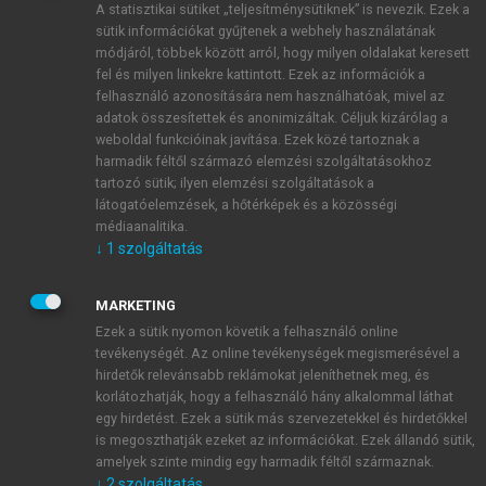
A statisztikai sütiket „teljesítménysütiknek” is nevezik. Ezek a
sütik információkat gyűjtenek a webhely használatának
módjáról, többek között arról, hogy milyen oldalakat keresett
ÚJ FIÓK LÉTREHOZÁSA
fel és milyen linkekre kattintott. Ezek az információk a
1 óra díjmentes hozzáférés
felhasználó azonosítására nem használhatóak, mivel az
adatok összesítettek és anonimizáltak. Céljuk kizárólag a
weboldal funkcióinak javítása. Ezek közé tartoznak a
E-MAIL-CÍM
harmadik féltől származó elemzési szolgáltatásokhoz
tartozó sütik; ilyen elemzési szolgáltatások a
látogatóelemzések, a hőtérképek és a közösségi
NÉV
médiaanalitika.
↓
1
szolgáltatás
JELSZÓ
MARKETING
Ezek a sütik nyomon követik a felhasználó online
tevékenységét. Az online tevékenységek megismerésével a
JELSZÓ ÚJRA
hirdetők relevánsabb reklámokat jeleníthetnek meg, és
korlátozhatják, hogy a felhasználó hány alkalommal láthat
egy hirdetést. Ezek a sütik más szervezetekkel és hirdetőkkel
is megoszthatják ezeket az információkat. Ezek állandó sütik,
Kérek értesítést a MeRSZ újdonságairól, akcióiról.
amelyek szinte mindig egy harmadik féltől származnak.
↓
2
szolgáltatás