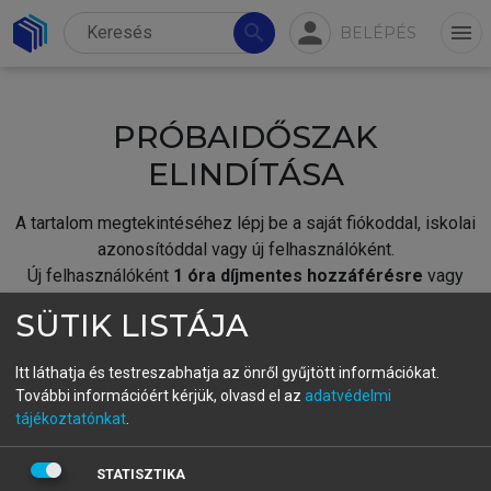
person
search
menu
BELÉPÉS
PRÓBAIDŐSZAK
ELINDÍTÁSA
A tartalom megtekintéséhez lépj be a saját fiókoddal, iskolai
azonosítóddal vagy új felhasználóként.
Új felhasználóként
1 óra díjmentes hozzáférésre
vagy
jogosult.
SÜTIK LISTÁJA
A próbaidőszak elindításához,
jelentkezz
be meglévő
fiókoddal,
vagy hozz létre új fiókot.
Itt láthatja és testreszabhatja az önről gyűjtött információkat.
További információért kérjük, olvasd el az
adatvédelmi
A regisztráció után a
próbaidőszak
automatikusan
elindul.
tájékoztatónkat
.
BELÉPÉS SAJÁT FIÓKKAL
STATISZTIKA