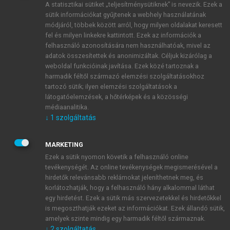
A statisztikai sütiket „teljesítménysütiknek” is nevezik. Ezek a
sütik információkat gyűjtenek a webhely használatának
módjáról, többek között arról, hogy milyen oldalakat keresett
ÚJ FIÓK LÉTREHOZÁSA
fel és milyen linkekre kattintott. Ezek az információk a
1 óra díjmentes hozzáférés
felhasználó azonosítására nem használhatóak, mivel az
adatok összesítettek és anonimizáltak. Céljuk kizárólag a
weboldal funkcióinak javítása. Ezek közé tartoznak a
E-MAIL-CÍM
harmadik féltől származó elemzési szolgáltatásokhoz
tartozó sütik; ilyen elemzési szolgáltatások a
látogatóelemzések, a hőtérképek és a közösségi
NÉV
médiaanalitika.
↓
1
szolgáltatás
JELSZÓ
MARKETING
Ezek a sütik nyomon követik a felhasználó online
tevékenységét. Az online tevékenységek megismerésével a
JELSZÓ ÚJRA
hirdetők relevánsabb reklámokat jeleníthetnek meg, és
korlátozhatják, hogy a felhasználó hány alkalommal láthat
egy hirdetést. Ezek a sütik más szervezetekkel és hirdetőkkel
is megoszthatják ezeket az információkat. Ezek állandó sütik,
Kérek értesítést a MeRSZ újdonságairól, akcióiról.
amelyek szinte mindig egy harmadik féltől származnak.
↓
2
szolgáltatás