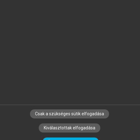
Jelöld meg a számodra fontos részeket, és
készíts
saját
jegyzeteket!
Egyéni előfizetéssel további
MeRSZ+ funkciókat
és
tartalmakat is elérhetsz.
Csak a szükséges sütik elfogadása
SZERZŐKNEK
CÉGEKNEK
KÖNYVTÁROSOKNAK
Kiválasztottak elfogadása
SZERKESZTÉSI ÉS LEKTORÁLÁSI ALAPELVEK