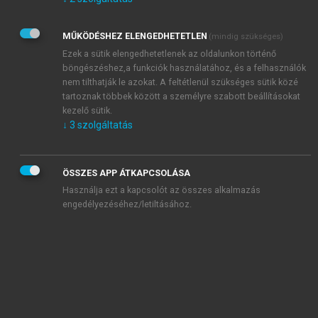
Kérek értesítést az Akadémiai Kiadó Zrt. újdonságairól,
akcióiról.
MŰKÖDÉSHEZ ELENGEDHETETLEN
(mindig szükséges)
Az
Adatkezelési tájékoztatóban
foglaltakat tudomásul
veszem és elfogadom.
Ezek a sütik elengedhetetlenek az oldalunkon történő
Az
Általános vásárlási feltételeket
, valamint a
szotar.net
és a
böngészéshez,a funkciók használatához, és a felhasználók
mersz.hu
oldalak licencszerződéseiben foglaltakat
nem tilthatják le azokat. A feltétlenül szükséges sütik közé
tudomásul veszem és elfogadom.
tartoznak többek között a személyre szabott beállításokat
kezelő sütik.
↓
3
szolgáltatás
KIPRÓBÁLOM
ÖSSZES APP ÁTKAPCSOLÁSA
Használja ezt a kapcsolót az összes alkalmazás
engedélyezéséhez/letiltásához.
MIÉRT ÉRDEMES A MERSZ ONLINE
OKOSKÖNYVTÁRAT HASZNÁLNI?